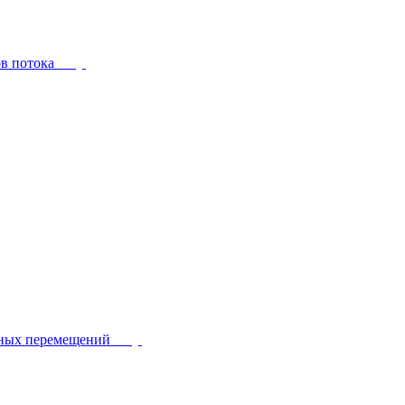
ов потока
йных перемещений