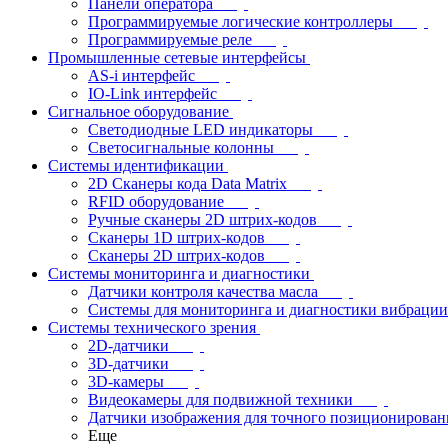
Панели оператора
Программируемые логические контроллеры
Программируемые реле
Промышленные сетевые интерфейсы
AS-i интерфейс
IO-Link интерфейс
Сигнальное оборудование
Светодиодные LED индикаторы
Светосигнальные колонны
Системы идентификации
2D Сканеры кода Data Matrix
RFID оборудование
Ручные сканеры 2D штрих-кодов
Сканеры 1D штрих-кодов
Сканеры 2D штрих-кодов
Системы мониторинга и диагностики
Датчики контроля качества масла
Системы для мониторинга и диагностики вибрации
Системы технического зрения
2D-датчики
3D-датчики
3D-камеры
Видеокамеры для подвижной техники
Датчики изображения для точного позиционирован
Еще