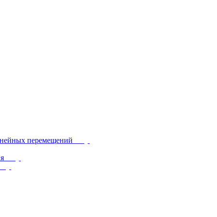
инейных перемещений
ия