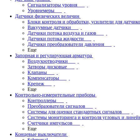
Сигнализаторы уровня
Уровнемеры
Датчики физических величин
Блоки контроля и обработки, усилители для датчик
Вакуумные датчики
Датчики потока воздуха и газов
Датчики потока жидкости
Датчики преобразователи давления
Еще
Запорная и регулирующая арматура
Воздухоотводчики
Затворы дисковые
Клапаны
Компенсаторы
Крепеж
Еще
Контрольно-измерительные приборы
Контроллеры
Преобразователи сигналов
Системы для оценки стандартных сигналов
Системы мониторинга и контроля угловых и лине
Счетчики импульсов
Еще
Концевые выключатели
Schmersal