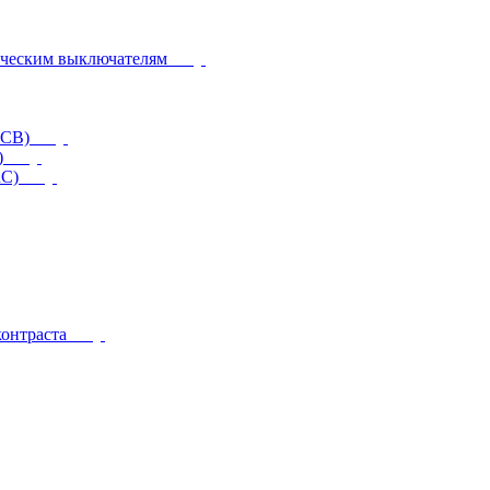
ическим выключателям
CCB)
)
RC)
контраста