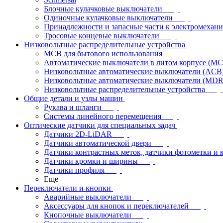
Блочные кулачковые выключатели
Одиночные кулачковые выключатели
Принадлежности и запасные части к электромехан
Тросовые концевые выключатели
Низковольтные распределительные устройства
MCB для бытового использования
Автоматические выключатели в литом корпусе (M
Низковольтные автоматические выключатели (ACB
Низковольтные автоматические выключатели (MD
Низковольтные распределительные устройства
Общие детали и узлы машин
Рукава и шланги
Системы линейного перемещения
Оптические датчики для специальных задач
Датчики 2D-LiDAR
Датчики автоматической двери
Датчики контрастных меток, датчики фотометки и 
Датчики кромки и ширины
Датчики профиля
Еще
Переключатели и кнопки
Аварийные выключатели
Аксессуары для кнопок и переключателей
Кнопочные выключатели