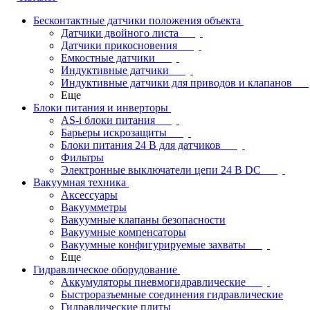
Бесконтактные датчики положения объекта
Датчики двойного листа
Датчики прикосновения
Емкостные датчики
Индуктивные датчики
Индуктивные датчики для приводов и клапанов
Еще
Блоки питания и инверторы
AS-i блоки питания
Барьеры искрозащиты
Блоки питания 24 В для датчиков
Фильтры
Электронные выключатели цепи 24 В DC
Вакуумная техника
Аксессуары
Вакуумметры
Вакуумные клапаны безопасности
Вакуумные компенсаторы
Вакуумные конфигурируемые захваты
Еще
Гидравлическое оборудование
Аккумуляторы пневмогидравлические
Быстроразъемные соединения гидравлические
Гидравлические плиты