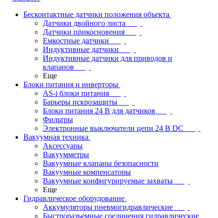
Бесконтактные датчики положения объекта
Датчики двойного листа
Датчики прикосновения
Емкостные датчики
Индуктивные датчики
Индуктивные датчики для приводов и
клапанов
Еще
Блоки питания и инверторы
AS-i блоки питания
Барьеры искрозащиты
Блоки питания 24 В для датчиков
Фильтры
Электронные выключатели цепи 24 В DC
Вакуумная техника
Аксессуары
Вакуумметры
Вакуумные клапаны безопасности
Вакуумные компенсаторы
Вакуумные конфигурируемые захваты
Еще
Гидравлическое оборудование
Аккумуляторы пневмогидравлические
Быстроразъемные соединения гидравлические