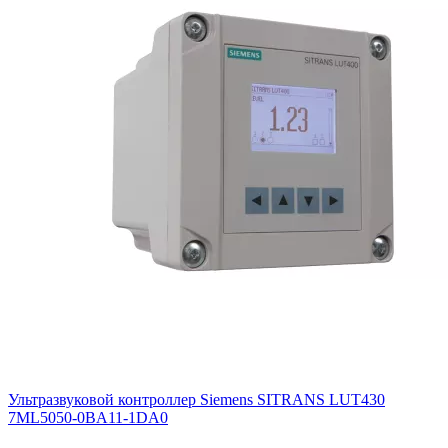
Ультразвуковой контроллер Siemens SITRANS LUT430
7ML5050-0BA11-1DA0