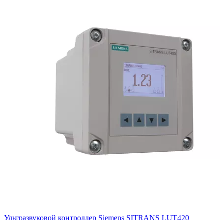
Ультразвуковой контроллер Siemens SITRANS LUT420