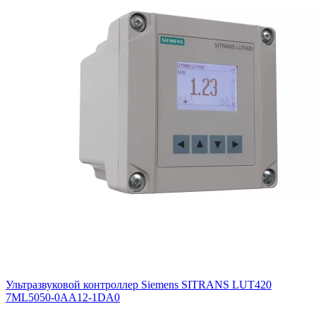
Ультразвуковой контроллер Siemens SITRANS LUT420
7ML5050-0AA12-1DA0