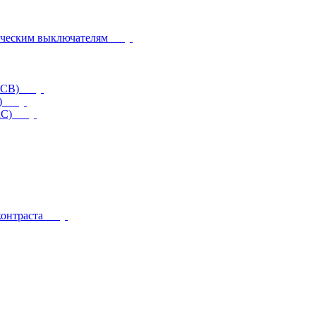
ическим выключателям
CCB)
)
RC)
контраста