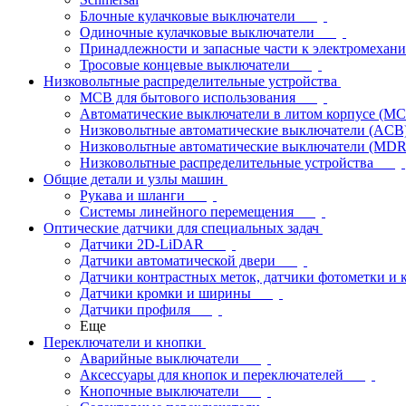
Блочные кулачковые выключатели
Одиночные кулачковые выключатели
Принадлежности и запасные части к электромехан
Тросовые концевые выключатели
Низковольтные распределительные устройства
MCB для бытового использования
Автоматические выключатели в литом корпусе (M
Низковольтные автоматические выключатели (ACB
Низковольтные автоматические выключатели (MD
Низковольтные распределительные устройства
Общие детали и узлы машин
Рукава и шланги
Системы линейного перемещения
Оптические датчики для специальных задач
Датчики 2D-LiDAR
Датчики автоматической двери
Датчики контрастных меток, датчики фотометки и 
Датчики кромки и ширины
Датчики профиля
Еще
Переключатели и кнопки
Аварийные выключатели
Аксессуары для кнопок и переключателей
Кнопочные выключатели