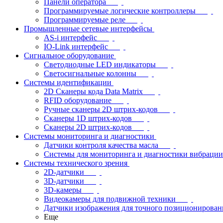
Панели оператора
Программируемые логические контроллеры
Программируемые реле
Промышленные сетевые интерфейсы
AS-i интерфейс
IO-Link интерфейс
Сигнальное оборудование
Светодиодные LED индикаторы
Светосигнальные колонны
Системы идентификации
2D Сканеры кода Data Matrix
RFID оборудование
Ручные сканеры 2D штрих-кодов
Сканеры 1D штрих-кодов
Сканеры 2D штрих-кодов
Системы мониторинга и диагностики
Датчики контроля качества масла
Системы для мониторинга и диагностики вибрации
Системы технического зрения
2D-датчики
3D-датчики
3D-камеры
Видеокамеры для подвижной техники
Датчики изображения для точного позиционирован
Еще