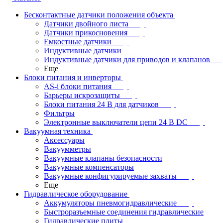
Бесконтактные датчики положения объекта
Датчики двойного листа
Датчики прикосновения
Емкостные датчики
Индуктивные датчики
Индуктивные датчики для приводов и клапанов
Еще
Блоки питания и инверторы
AS-i блоки питания
Барьеры искрозащиты
Блоки питания 24 В для датчиков
Фильтры
Электронные выключатели цепи 24 В DC
Вакуумная техника
Аксессуары
Вакуумметры
Вакуумные клапаны безопасности
Вакуумные компенсаторы
Вакуумные конфигурируемые захваты
Еще
Гидравлическое оборудование
Аккумуляторы пневмогидравлические
Быстроразъемные соединения гидравлические
Гидравлические плиты