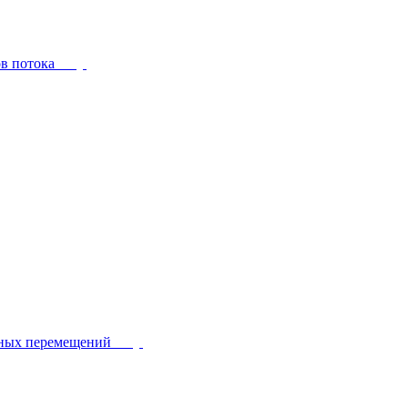
ов потока
йных перемещений