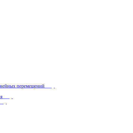
инейных перемещений
ия