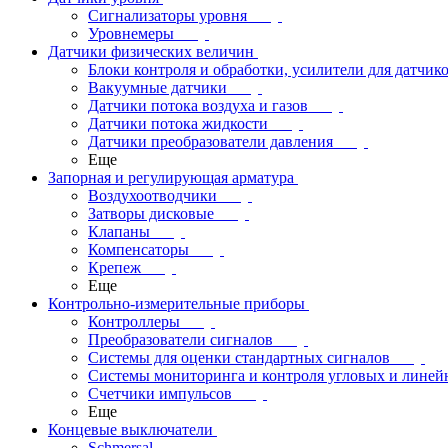
Сигнализаторы уровня
Уровнемеры
Датчики физических величин
Блоки контроля и обработки, усилители для датчик
Вакуумные датчики
Датчики потока воздуха и газов
Датчики потока жидкости
Датчики преобразователи давления
Еще
Запорная и регулирующая арматура
Воздухоотводчики
Затворы дисковые
Клапаны
Компенсаторы
Крепеж
Еще
Контрольно-измерительные приборы
Контроллеры
Преобразователи сигналов
Системы для оценки стандартных сигналов
Системы мониторинга и контроля угловых и лине
Счетчики импульсов
Еще
Концевые выключатели
Schmersal