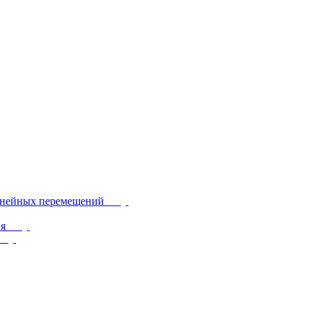
инейных перемещений
ия