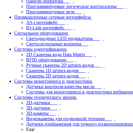
Панели оператора
Программируемые логические контроллеры
Программируемые реле
Промышленные сетевые интерфейсы
AS-i интерфейс
IO-Link интерфейс
Сигнальное оборудование
Светодиодные LED индикаторы
Светосигнальные колонны
Системы идентификации
2D Сканеры кода Data Matrix
RFID оборудование
Ручные сканеры 2D штрих-кодов
Сканеры 1D штрих-кодов
Сканеры 2D штрих-кодов
Системы мониторинга и диагностики
Датчики контроля качества масла
Системы для мониторинга и диагностики вибрации
Системы технического зрения
2D-датчики
3D-датчики
3D-камеры
Видеокамеры для подвижной техники
Датчики изображения для точного позиционирован
Еще