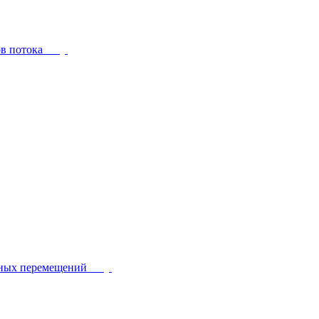
ов потока
йных перемещений