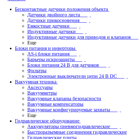
Бесконтактные датчики положения объекта
Датчики двойного листа
Датчики прикосновения
Емкостные датчики
Индуктивные датчики
Индуктивные датчики для приводов и клапанов
Еще
Блоки питания и инверторы
AS-i блоки питания
Барьеры искрозащиты
Блоки питания 24 В для датчиков
Фильтры
Электронные выключатели цепи 24 В DC
Вакуумная техника
Аксессуары
Вакуумметры
Вакуумные клапаны безопасности
Вакуумные компенсаторы
Вакуумные конфигурируемые захваты
Еще
Гидравлическое оборудование
Аккумуляторы пневмогидравлические
Быстроразъемные соединения гидравлические
Гидравлические плиты