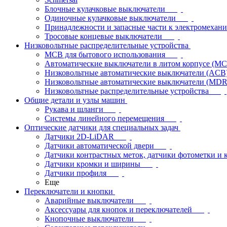
Блочные кулачковые выключатели
Одиночные кулачковые выключатели
Принадлежности и запасные части к электромехан
Тросовые концевые выключатели
Низковольтные распределительные устройства
MCB для бытового использования
Автоматические выключатели в литом корпусе (M
Низковольтные автоматические выключатели (ACB
Низковольтные автоматические выключатели (MD
Низковольтные распределительные устройства
Общие детали и узлы машин
Рукава и шланги
Системы линейного перемещения
Оптические датчики для специальных задач
Датчики 2D-LiDAR
Датчики автоматической двери
Датчики контрастных меток, датчики фотометки и 
Датчики кромки и ширины
Датчики профиля
Еще
Переключатели и кнопки
Аварийные выключатели
Аксессуары для кнопок и переключателей
Кнопочные выключатели