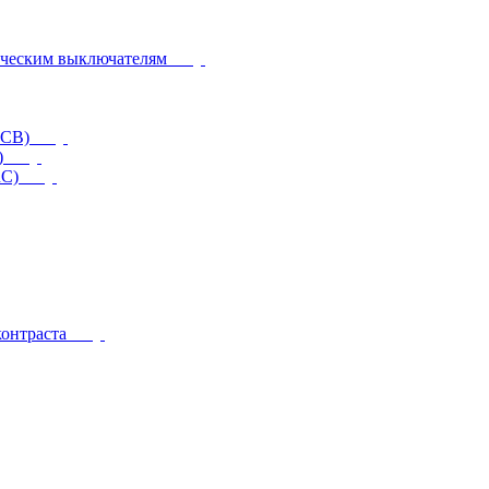
ическим выключателям
CCB)
)
RC)
контраста