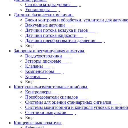
Сигнализаторы уровня
Уровнемеры
Датчики физических величин
Блоки контроля и обработки, усилители для датчик
Вакуумные датчики
Датчики потока воздуха и газов
Датчики потока жидкости
Датчики преобразователи давления
Еще
Запорная и регулирующая арматура
Воздухоотводчики
Затворы дисковые
Клапаны
Компенсаторы
Крепеж
Еще
Контрольно-измерительные приборы
Контроллеры
Преобразователи сигналов
Системы для оценки стандартных сигналов
Системы мониторинга и контроля угловых и лине
Счетчики импульсов
Еще
Концевые выключатели
Schmersal