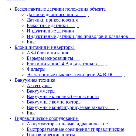
Бесконтактные датчики положения объекта
Датчики двойного листа
Датчики прикосновения
Емкостные датчики
Индуктивные датчики
Индуктивные датчики для приводов и клапанов
Еще
Блоки питания и инверторы
AS-i блоки питания
Барьеры искрозащиты
Блоки питания 24 В для датчиков
Фильтры
Электронные выключатели цепи 24 В DC
Вакуумная техника
Аксессуары
Вакуумметры
Вакуумные клапаны безопасности
Вакуумные компенсаторы
Вакуумные конфигурируемые захваты
Еще
Гидравлическое оборудование
Аккумуляторы пневмогидравлические
Быстроразъемные соединения гидравлические
Гидравлические плиты