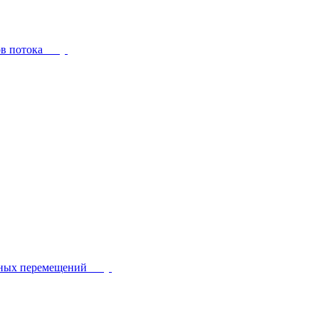
ов потока
йных перемещений