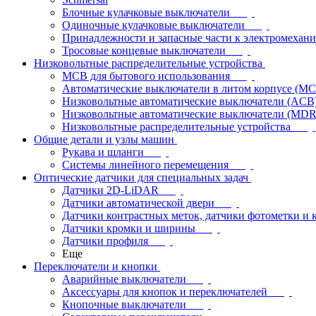
Блочные кулачковые выключатели
Одиночные кулачковые выключатели
Принадлежности и запасные части к электромехан
Тросовые концевые выключатели
Низковольтные распределительные устройства
MCB для бытового использования
Автоматические выключатели в литом корпусе (M
Низковольтные автоматические выключатели (ACB
Низковольтные автоматические выключатели (MD
Низковольтные распределительные устройства
Общие детали и узлы машин
Рукава и шланги
Системы линейного перемещения
Оптические датчики для специальных задач
Датчики 2D-LiDAR
Датчики автоматической двери
Датчики контрастных меток, датчики фотометки и 
Датчики кромки и ширины
Датчики профиля
Еще
Переключатели и кнопки
Аварийные выключатели
Аксессуары для кнопок и переключателей
Кнопочные выключатели