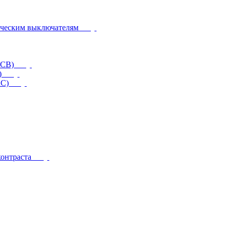
ическим выключателям
CCB)
)
RC)
контраста