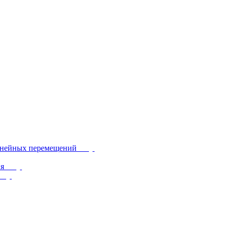
инейных перемещений
ия