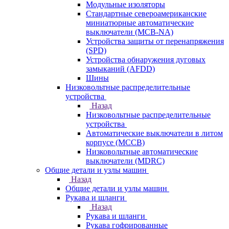
Модульные изоляторы
Стандартные североамериканские
миниатюрные автоматические
выключатели (MCB-NA)
Устройства защиты от перенапряжения
(SPD)
Устройства обнаружения дуговых
замыканий (AFDD)
Шины
Низковольтные распределительные
устройства
Назад
Низковольтные распределительные
устройства
Автоматические выключатели в литом
корпусе (MCCB)
Низковольтные автоматические
выключатели (MDRC)
Общие детали и узлы машин
Назад
Общие детали и узлы машин
Рукава и шланги
Назад
Рукава и шланги
Рукава гофрированные