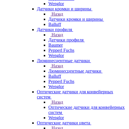
Wenglor
Датчики кромки и ширины
Назад
Датчики кромки и ширины
Balluff
Датчики профиля
Назад
Датчики профиля
Baumer
Pepperl Fuchs
Wenglor
Люминесцентные датчики
Назад
Люминесцентные датчики
Balluff
Pepperl Fuchs
Wenglor
Оптические датчики для конвейерных
систем
Назад
Оптические датчики для конвейерных
систем
Wenglor
Оптические датчики цвета
Назад