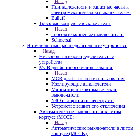
Назад
Принадлежности и запасные части к
электромеханическим выключателям
Balluff
Тросовые концевые выключатели
Назад
Тросовые концевые выключатели
Schmersal
Низковольтные распределительные устройства
Назад
Низковольтные распределительные
устройства
MCB для бытового использования
Назад
MCB для бытового использования
Изолирующие выключатели
Миниатюрные автоматические
выключатели
УЗО с защитой от перегрузки
Устройство защитного отключения
Автоматические выключатели в литом
корпусе (MCCB)
Назад
Автоматические выключатели в литом
корпусе (MCCB)