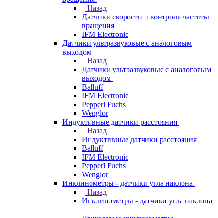
Назад
Датчики скорости и контроля частоты
вращения
IFM Electronic
Датчики ультразвуковые с аналоговым
выходом
Назад
Датчики ультразвуковые с аналоговым
выходом
Balluff
IFM Electronic
Pepperl Fuchs
Wenglor
Индуктивные датчики расстояния
Назад
Индуктивные датчики расстояния
Balluff
IFM Electronic
Pepperl Fuchs
Wenglor
Инклинометры - датчики угла наклона
Назад
Инклинометры - датчики угла наклона