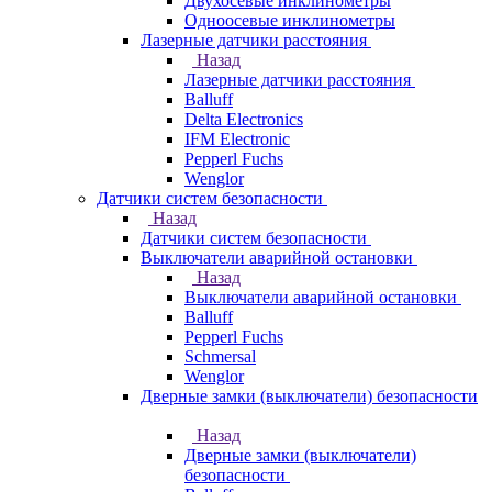
Двухосевые инклинометры
Одноосевые инклинометры
Лазерные датчики расстояния
Назад
Лазерные датчики расстояния
Balluff
Delta Electronics
IFM Electronic
Pepperl Fuchs
Wenglor
Датчики систем безопасности
Назад
Датчики систем безопасности
Выключатели аварийной остановки
Назад
Выключатели аварийной остановки
Balluff
Pepperl Fuchs
Schmersal
Wenglor
Дверные замки (выключатели) безопасности
Назад
Дверные замки (выключатели)
безопасности