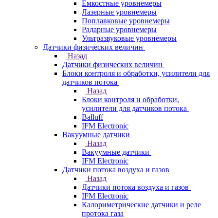
Емкостные уровнемеры
Лазерные уровнемеры
Поплавковые уровнемеры
Радарные уровнемеры
Ультразвуковые уровнемеры
Датчики физических величин
Назад
Датчики физических величин
Блоки контроля и обработки, усилители для
датчиков потока
Назад
Блоки контроля и обработки,
усилители для датчиков потока
Balluff
IFM Electronic
Вакуумные датчики
Назад
Вакуумные датчики
IFM Electronic
Датчики потока воздуха и газов
Назад
Датчики потока воздуха и газов
IFM Electronic
Калориметрические датчики и реле
протока газа