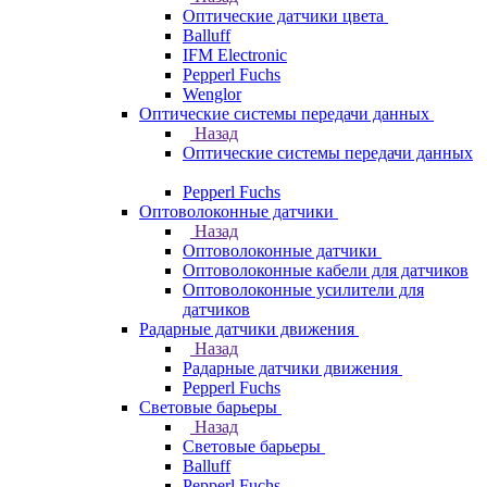
Оптические датчики цвета
Balluff
IFM Electronic
Pepperl Fuchs
Wenglor
Оптические системы передачи данных
Назад
Оптические системы передачи данных
Pepperl Fuchs
Оптоволоконные датчики
Назад
Оптоволоконные датчики
Оптоволоконные кабели для датчиков
Оптоволоконные усилители для
датчиков
Радарные датчики движения
Назад
Радарные датчики движения
Pepperl Fuchs
Световые барьеры
Назад
Световые барьеры
Balluff
Pepperl Fuchs