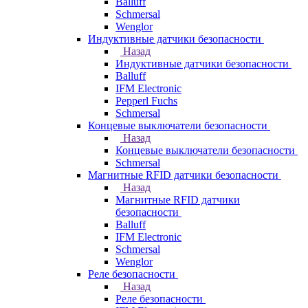
Balluff
Schmersal
Wenglor
Индуктивные датчики безопасности
Назад
Индуктивные датчики безопасности
Balluff
IFM Electronic
Pepperl Fuchs
Schmersal
Концевые выключатели безопасности
Назад
Концевые выключатели безопасности
Schmersal
Магнитные RFID датчики безопасности
Назад
Магнитные RFID датчики
безопасности
Balluff
IFM Electronic
Schmersal
Wenglor
Реле безопасности
Назад
Реле безопасности