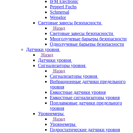
IFM Electronic
Pepperl Fuchs
Schmersal
Wenglor
Световые завесы безопасности
Назад
Световые завесы безопасности
Многолучевые барьеры безопасности
Однолучевые барьеры безопасности
Датчики уровня
Назад
Датчики уровня
Сигнализаторы уровня
Назад
Сигнализаторы уровня
Вибрационные датчики предельного
уровня
Емкостные датчики уровня
Емкостные сигнализаторы уровня
Поплавковые датчики предельного
уровня
Уровнемеры
Назад
Уровнемеры
Гидростатические датчики уровня