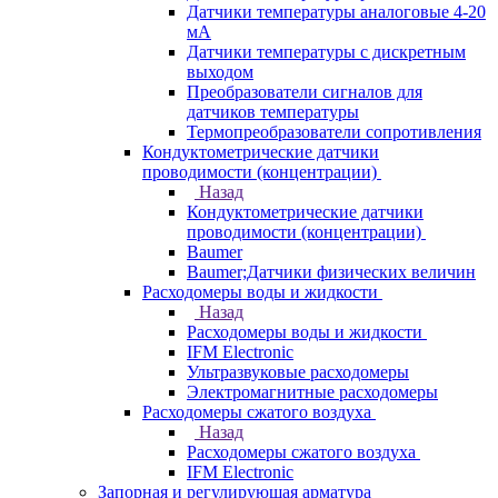
Датчики температуры аналоговые 4-20
мА
Датчики температуры с дискретным
выходом
Преобразователи сигналов для
датчиков температуры
Термопреобразователи сопротивления
Кондуктометрические датчики
проводимости (концентрации)
Назад
Кондуктометрические датчики
проводимости (концентрации)
Baumer
Baumer;Датчики физических величин
Расходомеры воды и жидкости
Назад
Расходомеры воды и жидкости
IFM Electronic
Ультразвуковые расходомеры
Электромагнитные расходомеры
Расходомеры сжатого воздуха
Назад
Расходомеры сжатого воздуха
IFM Electronic
Запорная и регулирующая арматура