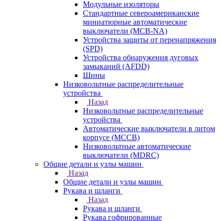
Модульные изоляторы
Стандартные североамериканские
миниатюрные автоматические
выключатели (MCB-NA)
Устройства защиты от перенапряжения
(SPD)
Устройства обнаружения дуговых
замыканий (AFDD)
Шины
Низковольтные распределительные
устройства
Назад
Низковольтные распределительные
устройства
Автоматические выключатели в литом
корпусе (MCCB)
Низковольтные автоматические
выключатели (MDRC)
Общие детали и узлы машин
Назад
Общие детали и узлы машин
Рукава и шланги
Назад
Рукава и шланги
Рукава гофрированные