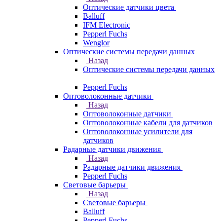
Оптические датчики цвета
Balluff
IFM Electronic
Pepperl Fuchs
Wenglor
Оптические системы передачи данных
Назад
Оптические системы передачи данных
Pepperl Fuchs
Оптоволоконные датчики
Назад
Оптоволоконные датчики
Оптоволоконные кабели для датчиков
Оптоволоконные усилители для
датчиков
Радарные датчики движения
Назад
Радарные датчики движения
Pepperl Fuchs
Световые барьеры
Назад
Световые барьеры
Balluff
Pepperl Fuchs