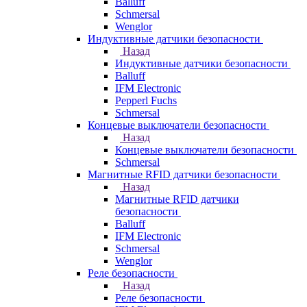
Balluff
Schmersal
Wenglor
Индуктивные датчики безопасности
Назад
Индуктивные датчики безопасности
Balluff
IFM Electronic
Pepperl Fuchs
Schmersal
Концевые выключатели безопасности
Назад
Концевые выключатели безопасности
Schmersal
Магнитные RFID датчики безопасности
Назад
Магнитные RFID датчики
безопасности
Balluff
IFM Electronic
Schmersal
Wenglor
Реле безопасности
Назад
Реле безопасности