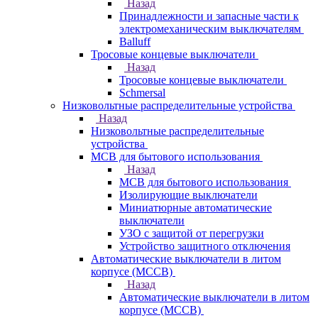
Назад
Принадлежности и запасные части к
электромеханическим выключателям
Balluff
Тросовые концевые выключатели
Назад
Тросовые концевые выключатели
Schmersal
Низковольтные распределительные устройства
Назад
Низковольтные распределительные
устройства
MCB для бытового использования
Назад
MCB для бытового использования
Изолирующие выключатели
Миниатюрные автоматические
выключатели
УЗО с защитой от перегрузки
Устройство защитного отключения
Автоматические выключатели в литом
корпусе (MCCB)
Назад
Автоматические выключатели в литом
корпусе (MCCB)