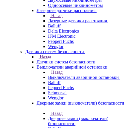
Двухосевые инклинометры
Одноосевые инклинометры
Лазерные датчики расстояния
Назад
Лазерные датчики расстояния
Balluff
Delta Electronics
IFM Electronic
Pepperl Fuchs
Wenglor
Датчики систем безопасности
Назад
Датчики систем безопасности
Выключатели аварийной остановки
Назад
Выключатели аварийной остановки
Balluff
Pepperl Fuchs
Schmersal
Wenglor
Дверные замки (выключатели) безопасности
Назад
Дверные замки (выключатели)
безопасности