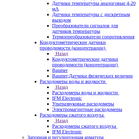
Датчики температуры аналоговые 4-20
мА
Датчики температуры с дискретным
выходом
Преобразователи сигналов для
датчиков температуры
Термопреобразователи сопротивления
Кондуктометрические датчики
проводимости (концентрации)
Назад
Кондуктометрические датчики
проводимости (концентрации)
Baumer
Baumer;Датчики физических величин
Расходомеры воды и жидкости
Назад
Расходомеры воды и жидкости
IFM Electronic
Ультразвуковые расходомеры
Электромагнитные расходомеры
Расходомеры сжатого воздуха
Назад
Расходомеры сжатого воздуха
IFM Electronic
Запорная и регулирующая арматура