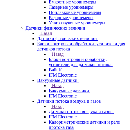
Емкостные уровнемеры
Лазерные уровнемеры
Поплавковые уровнемеры
Радарные уровнемеры
Ультразвуковые уровнемеры
Датчики физических величин
Назад
Датчики физических величин
Блоки контроля и обработки, усилители для
датчиков потока
Назад
Блоки контроля и обработки,
усилители для датчиков потока
Balluff
IFM Electronic
Вакуумные датчики
Назад
Вакуумные датчики
IFM Electronic
Датчики потока воздуха и газов
Назад
Датчики потока воздуха и газов
IFM Electronic
Калориметрические датчики и реле
протока газа