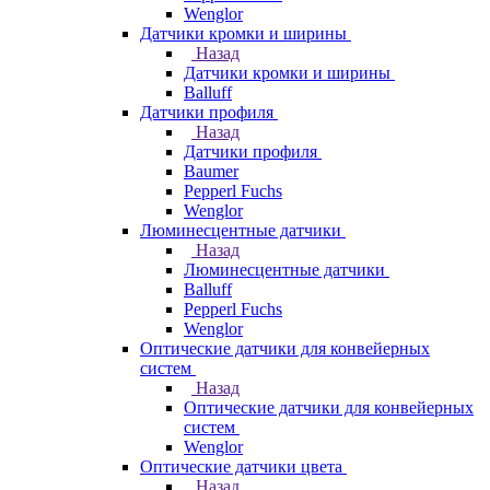
Wenglor
Датчики кромки и ширины
Назад
Датчики кромки и ширины
Balluff
Датчики профиля
Назад
Датчики профиля
Baumer
Pepperl Fuchs
Wenglor
Люминесцентные датчики
Назад
Люминесцентные датчики
Balluff
Pepperl Fuchs
Wenglor
Оптические датчики для конвейерных
систем
Назад
Оптические датчики для конвейерных
систем
Wenglor
Оптические датчики цвета
Назад