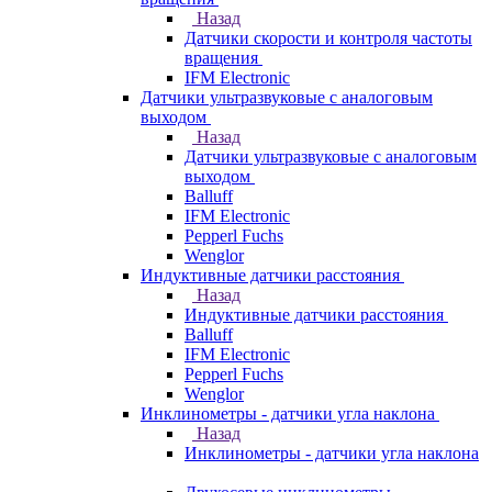
Назад
Датчики скорости и контроля частоты
вращения
IFM Electronic
Датчики ультразвуковые с аналоговым
выходом
Назад
Датчики ультразвуковые с аналоговым
выходом
Balluff
IFM Electronic
Pepperl Fuchs
Wenglor
Индуктивные датчики расстояния
Назад
Индуктивные датчики расстояния
Balluff
IFM Electronic
Pepperl Fuchs
Wenglor
Инклинометры - датчики угла наклона
Назад
Инклинометры - датчики угла наклона