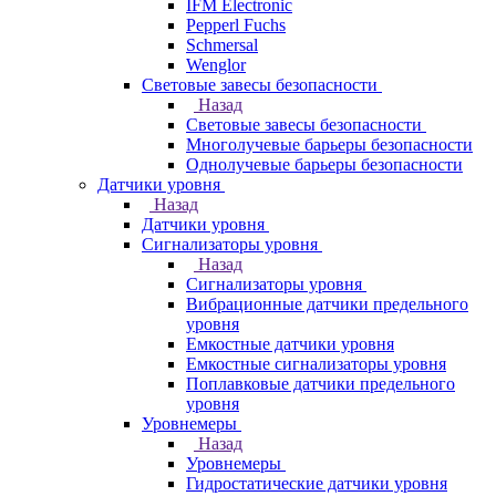
IFM Electronic
Pepperl Fuchs
Schmersal
Wenglor
Световые завесы безопасности
Назад
Световые завесы безопасности
Многолучевые барьеры безопасности
Однолучевые барьеры безопасности
Датчики уровня
Назад
Датчики уровня
Сигнализаторы уровня
Назад
Сигнализаторы уровня
Вибрационные датчики предельного
уровня
Емкостные датчики уровня
Емкостные сигнализаторы уровня
Поплавковые датчики предельного
уровня
Уровнемеры
Назад
Уровнемеры
Гидростатические датчики уровня