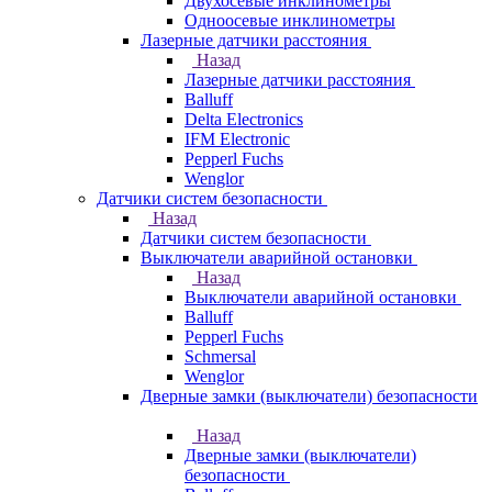
Двухосевые инклинометры
Одноосевые инклинометры
Лазерные датчики расстояния
Назад
Лазерные датчики расстояния
Balluff
Delta Electronics
IFM Electronic
Pepperl Fuchs
Wenglor
Датчики систем безопасности
Назад
Датчики систем безопасности
Выключатели аварийной остановки
Назад
Выключатели аварийной остановки
Balluff
Pepperl Fuchs
Schmersal
Wenglor
Дверные замки (выключатели) безопасности
Назад
Дверные замки (выключатели)
безопасности