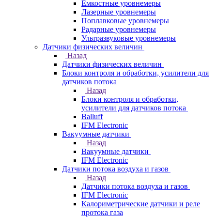
Емкостные уровнемеры
Лазерные уровнемеры
Поплавковые уровнемеры
Радарные уровнемеры
Ультразвуковые уровнемеры
Датчики физических величин
Назад
Датчики физических величин
Блоки контроля и обработки, усилители для
датчиков потока
Назад
Блоки контроля и обработки,
усилители для датчиков потока
Balluff
IFM Electronic
Вакуумные датчики
Назад
Вакуумные датчики
IFM Electronic
Датчики потока воздуха и газов
Назад
Датчики потока воздуха и газов
IFM Electronic
Калориметрические датчики и реле
протока газа