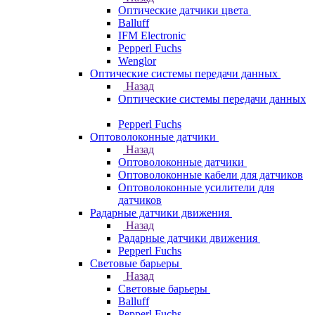
Оптические датчики цвета
Balluff
IFM Electronic
Pepperl Fuchs
Wenglor
Оптические системы передачи данных
Назад
Оптические системы передачи данных
Pepperl Fuchs
Оптоволоконные датчики
Назад
Оптоволоконные датчики
Оптоволоконные кабели для датчиков
Оптоволоконные усилители для
датчиков
Радарные датчики движения
Назад
Радарные датчики движения
Pepperl Fuchs
Световые барьеры
Назад
Световые барьеры
Balluff
Pepperl Fuchs