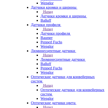
Wenglor
Датчики кромки и ширины
Назад
Датчики кромки и ширины
Balluff
Датчики профиля
Назад
Датчики профиля
Baumer
Pepperl Fuchs
Wenglor
Люминесцентные датчики
Назад
Люминесцентные датчики
Balluff
Pepperl Fuchs
Wenglor
Оптические датчики для конвейерных
систем
Назад
Оптические датчики для конвейерных
систем
Wenglor
Оптические датчики цвета
Назад