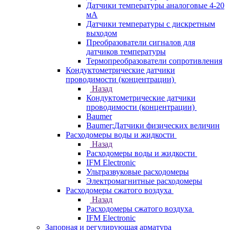
Датчики температуры аналоговые 4-20
мА
Датчики температуры с дискретным
выходом
Преобразователи сигналов для
датчиков температуры
Термопреобразователи сопротивления
Кондуктометрические датчики
проводимости (концентрации)
Назад
Кондуктометрические датчики
проводимости (концентрации)
Baumer
Baumer;Датчики физических величин
Расходомеры воды и жидкости
Назад
Расходомеры воды и жидкости
IFM Electronic
Ультразвуковые расходомеры
Электромагнитные расходомеры
Расходомеры сжатого воздуха
Назад
Расходомеры сжатого воздуха
IFM Electronic
Запорная и регулирующая арматура