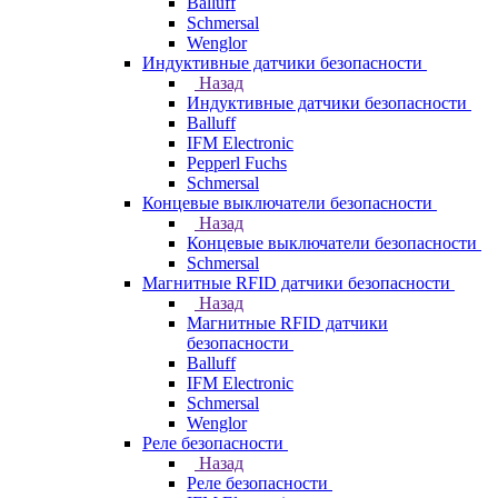
Balluff
Schmersal
Wenglor
Индуктивные датчики безопасности
Назад
Индуктивные датчики безопасности
Balluff
IFM Electronic
Pepperl Fuchs
Schmersal
Концевые выключатели безопасности
Назад
Концевые выключатели безопасности
Schmersal
Магнитные RFID датчики безопасности
Назад
Магнитные RFID датчики
безопасности
Balluff
IFM Electronic
Schmersal
Wenglor
Реле безопасности
Назад
Реле безопасности