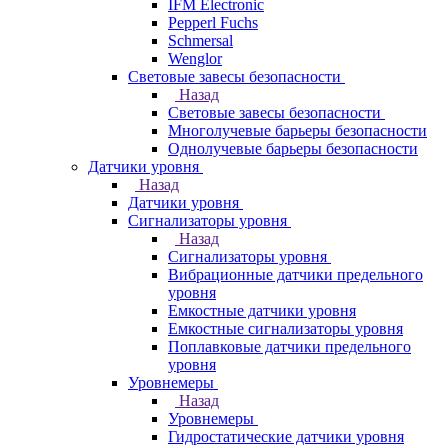
IFM Electronic
Pepperl Fuchs
Schmersal
Wenglor
Световые завесы безопасности
Назад
Световые завесы безопасности
Многолучевые барьеры безопасности
Однолучевые барьеры безопасности
Датчики уровня
Назад
Датчики уровня
Сигнализаторы уровня
Назад
Сигнализаторы уровня
Вибрационные датчики предельного
уровня
Емкостные датчики уровня
Емкостные сигнализаторы уровня
Поплавковые датчики предельного
уровня
Уровнемеры
Назад
Уровнемеры
Гидростатические датчики уровня