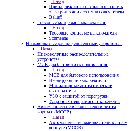
Назад
Принадлежности и запасные части к
электромеханическим выключателям
Balluff
Тросовые концевые выключатели
Назад
Тросовые концевые выключатели
Schmersal
Низковольтные распределительные устройства
Назад
Низковольтные распределительные
устройства
MCB для бытового использования
Назад
MCB для бытового использования
Изолирующие выключатели
Миниатюрные автоматические
выключатели
УЗО с защитой от перегрузки
Устройство защитного отключения
Автоматические выключатели в литом
корпусе (MCCB)
Назад
Автоматические выключатели в литом
корпусе (MCCB)