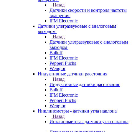
Назад
Датчики скорости и контроля частоты
вращения
IFM Electronic
Датчики ультразвуковые с аналоговым
выходом
Назад
Датчики ультразвуковые с аналоговым
выходом
Balluff
IFM Electronic
Pepperl Fuchs
Wenglor
Индуктивные датчики расстояния
Назад
Индуктивные датчики расстояния
Balluff
IFM Electronic
Pepperl Fuchs
Wenglor
Инклинометры - датчики угла наклона
Назад
Инклинометры - датчики угла наклона