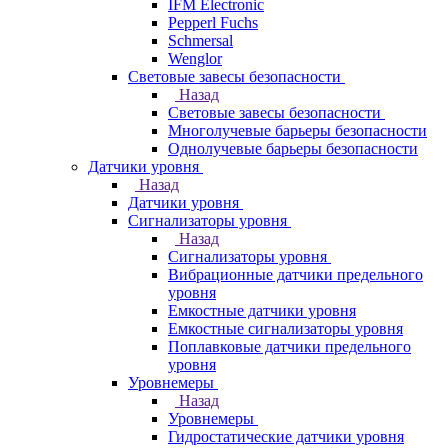
IFM Electronic
Pepperl Fuchs
Schmersal
Wenglor
Световые завесы безопасности
Назад
Световые завесы безопасности
Многолучевые барьеры безопасности
Однолучевые барьеры безопасности
Датчики уровня
Назад
Датчики уровня
Сигнализаторы уровня
Назад
Сигнализаторы уровня
Вибрационные датчики предельного
уровня
Емкостные датчики уровня
Емкостные сигнализаторы уровня
Поплавковые датчики предельного
уровня
Уровнемеры
Назад
Уровнемеры
Гидростатические датчики уровня