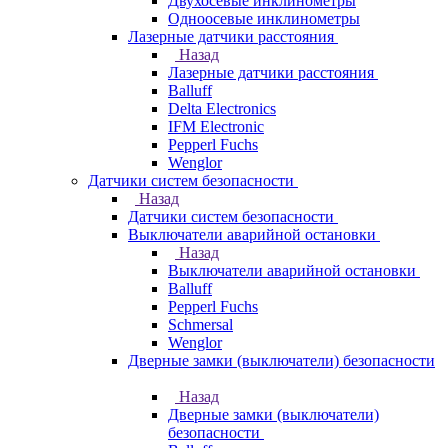
Двухосевые инклинометры
Одноосевые инклинометры
Лазерные датчики расстояния
Назад
Лазерные датчики расстояния
Balluff
Delta Electronics
IFM Electronic
Pepperl Fuchs
Wenglor
Датчики систем безопасности
Назад
Датчики систем безопасности
Выключатели аварийной остановки
Назад
Выключатели аварийной остановки
Balluff
Pepperl Fuchs
Schmersal
Wenglor
Дверные замки (выключатели) безопасности
Назад
Дверные замки (выключатели)
безопасности