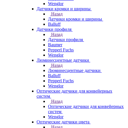
Wenglor
Датчики кромки и ширины
Назад
Датчики кромки и ширины
Balluff
Датчики профиля
Назад
Датчики профиля
Baumer
Pepperl Fuchs
Wenglor
Люминесцентные датчики
Назад
Люминесцентные датчики
Balluff
Pepperl Fuchs
Wenglor
Оптические датчики для конвейерных
систем
Назад
Оптические датчики для конвейерных
систем
Wenglor
Оптические датчики цвета
Назад