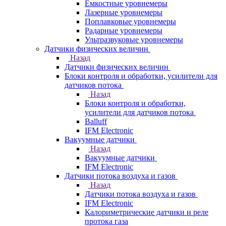
Емкостные уровнемеры
Лазерные уровнемеры
Поплавковые уровнемеры
Радарные уровнемеры
Ультразвуковые уровнемеры
Датчики физических величин
Назад
Датчики физических величин
Блоки контроля и обработки, усилители для
датчиков потока
Назад
Блоки контроля и обработки,
усилители для датчиков потока
Balluff
IFM Electronic
Вакуумные датчики
Назад
Вакуумные датчики
IFM Electronic
Датчики потока воздуха и газов
Назад
Датчики потока воздуха и газов
IFM Electronic
Калориметрические датчики и реле
протока газа