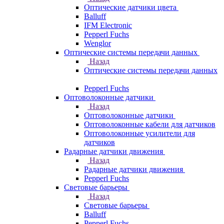
Оптические датчики цвета
Balluff
IFM Electronic
Pepperl Fuchs
Wenglor
Оптические системы передачи данных
Назад
Оптические системы передачи данных
Pepperl Fuchs
Оптоволоконные датчики
Назад
Оптоволоконные датчики
Оптоволоконные кабели для датчиков
Оптоволоконные усилители для
датчиков
Радарные датчики движения
Назад
Радарные датчики движения
Pepperl Fuchs
Световые барьеры
Назад
Световые барьеры
Balluff
Pepperl Fuchs