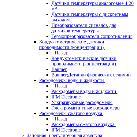
Датчики температуры аналоговые 4-20
мА
Датчики температуры с дискретным
выходом
Преобразователи сигналов для
датчиков температуры
Термопреобразователи сопротивления
Кондуктометрические датчики
проводимости (концентрации)
Назад
Кондуктометрические датчики
проводимости (концентрации)
Baumer
Baumer;Датчики физических величин
Расходомеры воды и жидкости
Назад
Расходомеры воды и жидкости
IFM Electronic
Ультразвуковые расходомеры
Электромагнитные расходомеры
Расходомеры сжатого воздуха
Назад
Расходомеры сжатого воздуха
IFM Electronic
Запорная и регулирующая арматура