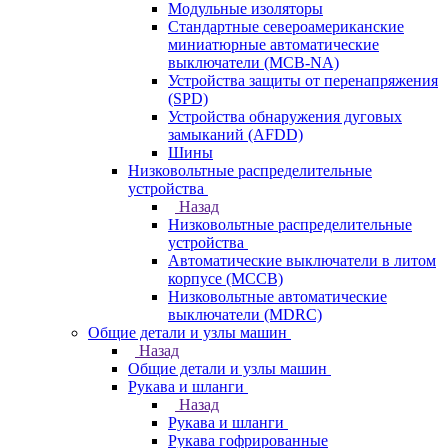
Модульные изоляторы
Стандартные североамериканские
миниатюрные автоматические
выключатели (MCB-NA)
Устройства защиты от перенапряжения
(SPD)
Устройства обнаружения дуговых
замыканий (AFDD)
Шины
Низковольтные распределительные
устройства
Назад
Низковольтные распределительные
устройства
Автоматические выключатели в литом
корпусе (MCCB)
Низковольтные автоматические
выключатели (MDRC)
Общие детали и узлы машин
Назад
Общие детали и узлы машин
Рукава и шланги
Назад
Рукава и шланги
Рукава гофрированные