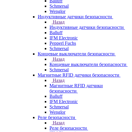
Balluff
Schmersal
Wenglor
Индуктивные датчики безопасности
Назад
Индуктивные датчики безопасности
Balluff
IFM Electronic
Pepperl Fuchs
Schmersal
Концевые выключатели безопасности
Назад
Концевые выключатели безопасности
Schmersal
Магнитные RFID датчики безопасности
Назад
Магнитные RFID датчики
безопасности
Balluff
IFM Electronic
Schmersal
Wenglor
Реле безопасности
Назад
Реле безопасности