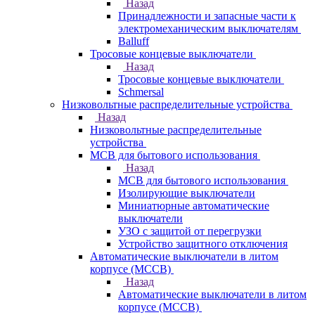
Назад
Принадлежности и запасные части к
электромеханическим выключателям
Balluff
Тросовые концевые выключатели
Назад
Тросовые концевые выключатели
Schmersal
Низковольтные распределительные устройства
Назад
Низковольтные распределительные
устройства
MCB для бытового использования
Назад
MCB для бытового использования
Изолирующие выключатели
Миниатюрные автоматические
выключатели
УЗО с защитой от перегрузки
Устройство защитного отключения
Автоматические выключатели в литом
корпусе (MCCB)
Назад
Автоматические выключатели в литом
корпусе (MCCB)