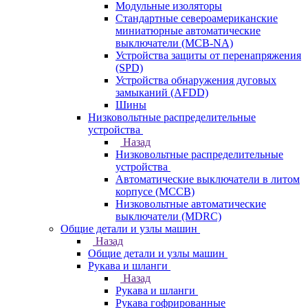
Модульные изоляторы
Стандартные североамериканские
миниатюрные автоматические
выключатели (MCB-NA)
Устройства защиты от перенапряжения
(SPD)
Устройства обнаружения дуговых
замыканий (AFDD)
Шины
Низковольтные распределительные
устройства
Назад
Низковольтные распределительные
устройства
Автоматические выключатели в литом
корпусе (MCCB)
Низковольтные автоматические
выключатели (MDRC)
Общие детали и узлы машин
Назад
Общие детали и узлы машин
Рукава и шланги
Назад
Рукава и шланги
Рукава гофрированные