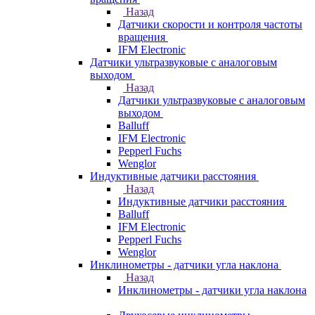
Назад
Датчики скорости и контроля частоты
вращения
IFM Electronic
Датчики ультразвуковые с аналоговым
выходом
Назад
Датчики ультразвуковые с аналоговым
выходом
Balluff
IFM Electronic
Pepperl Fuchs
Wenglor
Индуктивные датчики расстояния
Назад
Индуктивные датчики расстояния
Balluff
IFM Electronic
Pepperl Fuchs
Wenglor
Инклинометры - датчики угла наклона
Назад
Инклинометры - датчики угла наклона