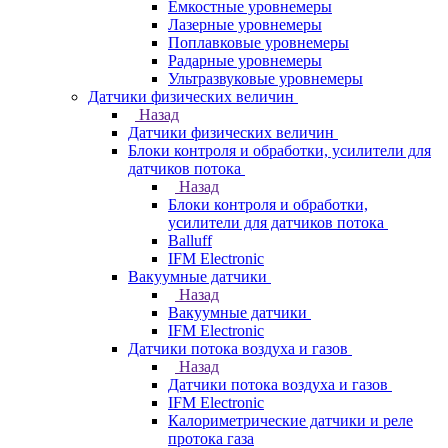
Емкостные уровнемеры
Лазерные уровнемеры
Поплавковые уровнемеры
Радарные уровнемеры
Ультразвуковые уровнемеры
Датчики физических величин
Назад
Датчики физических величин
Блоки контроля и обработки, усилители для
датчиков потока
Назад
Блоки контроля и обработки,
усилители для датчиков потока
Balluff
IFM Electronic
Вакуумные датчики
Назад
Вакуумные датчики
IFM Electronic
Датчики потока воздуха и газов
Назад
Датчики потока воздуха и газов
IFM Electronic
Калориметрические датчики и реле
протока газа