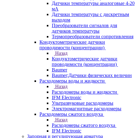
Датчики температуры аналоговые 4-20
мА
Датчики температуры с дискретным
выходом
Преобразователи сигналов для
датчиков температуры
Термопреобразователи сопротивления
Кондуктометрические датчики
проводимости (концентрации)
Назад
Кондуктометрические датчики
проводимости (концентрации)
Baumer
Baumer;Датчики физических величин
Расходомеры воды и жидкости
Назад
Расходомеры воды и жидкости
IFM Electronic
Ультразвуковые расходомеры
Электромагнитные расходомеры
Расходомеры сжатого воздуха
Назад
Расходомеры сжатого воздуха
IFM Electronic
Запорная и регулирующая арматура