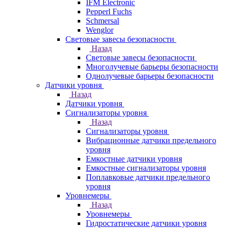
IFM Electronic
Pepperl Fuchs
Schmersal
Wenglor
Световые завесы безопасности
Назад
Световые завесы безопасности
Многолучевые барьеры безопасности
Однолучевые барьеры безопасности
Датчики уровня
Назад
Датчики уровня
Сигнализаторы уровня
Назад
Сигнализаторы уровня
Вибрационные датчики предельного
уровня
Емкостные датчики уровня
Емкостные сигнализаторы уровня
Поплавковые датчики предельного
уровня
Уровнемеры
Назад
Уровнемеры
Гидростатические датчики уровня