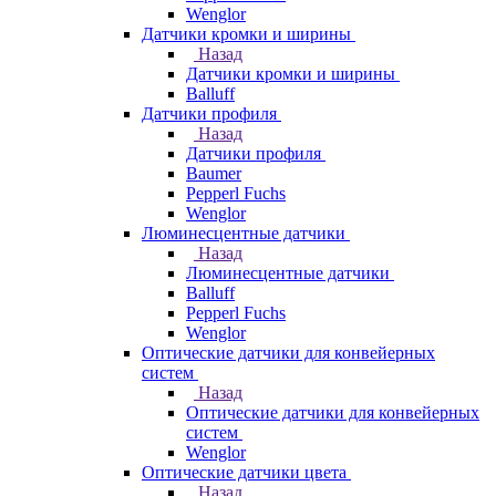
Wenglor
Датчики кромки и ширины
Назад
Датчики кромки и ширины
Balluff
Датчики профиля
Назад
Датчики профиля
Baumer
Pepperl Fuchs
Wenglor
Люминесцентные датчики
Назад
Люминесцентные датчики
Balluff
Pepperl Fuchs
Wenglor
Оптические датчики для конвейерных
систем
Назад
Оптические датчики для конвейерных
систем
Wenglor
Оптические датчики цвета
Назад