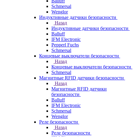
Balluff
Schmersal
Wenglor
Индуктивные датчики безопасности
Назад
Индуктивные датчики безопасности
Balluff
IFM Electronic
Pepperl Fuchs
Schmersal
Концевые выключатели безопасности
Назад
Концевые выключатели безопасности
Schmersal
Магнитные RFID датчики безопасности
Назад
Магнитные RFID датчики
безопасности
Balluff
IFM Electronic
Schmersal
Wenglor
Реле безопасности
Назад
Реле безопасности