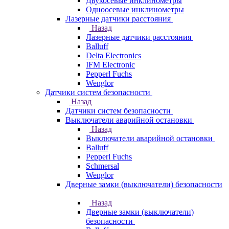
Двухосевые инклинометры
Одноосевые инклинометры
Лазерные датчики расстояния
Назад
Лазерные датчики расстояния
Balluff
Delta Electronics
IFM Electronic
Pepperl Fuchs
Wenglor
Датчики систем безопасности
Назад
Датчики систем безопасности
Выключатели аварийной остановки
Назад
Выключатели аварийной остановки
Balluff
Pepperl Fuchs
Schmersal
Wenglor
Дверные замки (выключатели) безопасности
Назад
Дверные замки (выключатели)
безопасности