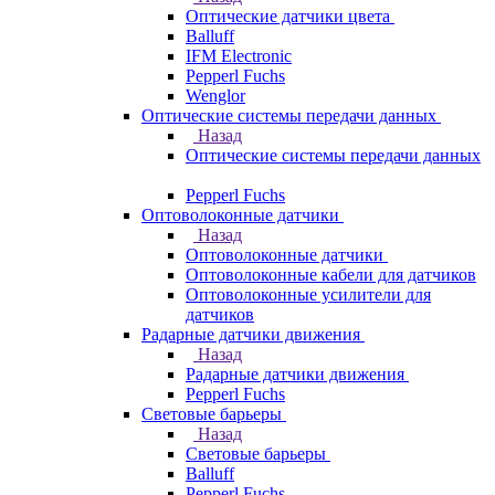
Оптические датчики цвета
Balluff
IFM Electronic
Pepperl Fuchs
Wenglor
Оптические системы передачи данных
Назад
Оптические системы передачи данных
Pepperl Fuchs
Оптоволоконные датчики
Назад
Оптоволоконные датчики
Оптоволоконные кабели для датчиков
Оптоволоконные усилители для
датчиков
Радарные датчики движения
Назад
Радарные датчики движения
Pepperl Fuchs
Световые барьеры
Назад
Световые барьеры
Balluff
Pepperl Fuchs