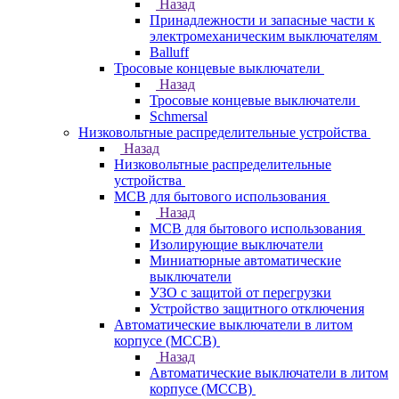
Назад
Принадлежности и запасные части к
электромеханическим выключателям
Balluff
Тросовые концевые выключатели
Назад
Тросовые концевые выключатели
Schmersal
Низковольтные распределительные устройства
Назад
Низковольтные распределительные
устройства
MCB для бытового использования
Назад
MCB для бытового использования
Изолирующие выключатели
Миниатюрные автоматические
выключатели
УЗО с защитой от перегрузки
Устройство защитного отключения
Автоматические выключатели в литом
корпусе (MCCB)
Назад
Автоматические выключатели в литом
корпусе (MCCB)