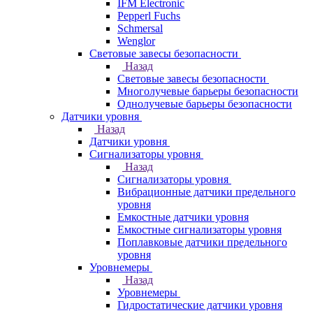
IFM Electronic
Pepperl Fuchs
Schmersal
Wenglor
Световые завесы безопасности
Назад
Световые завесы безопасности
Многолучевые барьеры безопасности
Однолучевые барьеры безопасности
Датчики уровня
Назад
Датчики уровня
Сигнализаторы уровня
Назад
Сигнализаторы уровня
Вибрационные датчики предельного
уровня
Емкостные датчики уровня
Емкостные сигнализаторы уровня
Поплавковые датчики предельного
уровня
Уровнемеры
Назад
Уровнемеры
Гидростатические датчики уровня