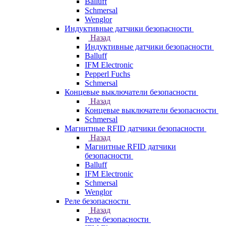
Balluff
Schmersal
Wenglor
Индуктивные датчики безопасности
Назад
Индуктивные датчики безопасности
Balluff
IFM Electronic
Pepperl Fuchs
Schmersal
Концевые выключатели безопасности
Назад
Концевые выключатели безопасности
Schmersal
Магнитные RFID датчики безопасности
Назад
Магнитные RFID датчики
безопасности
Balluff
IFM Electronic
Schmersal
Wenglor
Реле безопасности
Назад
Реле безопасности