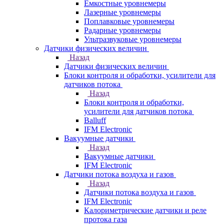
Емкостные уровнемеры
Лазерные уровнемеры
Поплавковые уровнемеры
Радарные уровнемеры
Ультразвуковые уровнемеры
Датчики физических величин
Назад
Датчики физических величин
Блоки контроля и обработки, усилители для
датчиков потока
Назад
Блоки контроля и обработки,
усилители для датчиков потока
Balluff
IFM Electronic
Вакуумные датчики
Назад
Вакуумные датчики
IFM Electronic
Датчики потока воздуха и газов
Назад
Датчики потока воздуха и газов
IFM Electronic
Калориметрические датчики и реле
протока газа