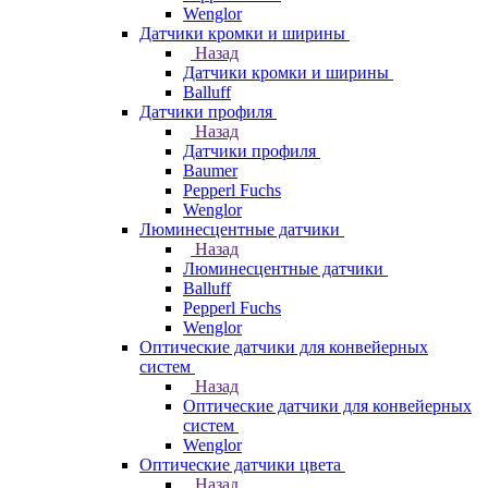
Wenglor
Датчики кромки и ширины
Назад
Датчики кромки и ширины
Balluff
Датчики профиля
Назад
Датчики профиля
Baumer
Pepperl Fuchs
Wenglor
Люминесцентные датчики
Назад
Люминесцентные датчики
Balluff
Pepperl Fuchs
Wenglor
Оптические датчики для конвейерных
систем
Назад
Оптические датчики для конвейерных
систем
Wenglor
Оптические датчики цвета
Назад