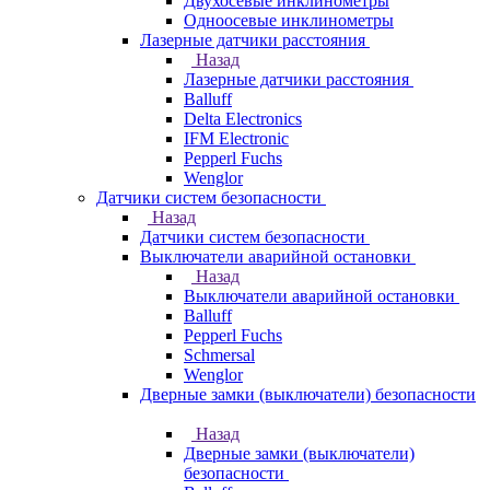
Двухосевые инклинометры
Одноосевые инклинометры
Лазерные датчики расстояния
Назад
Лазерные датчики расстояния
Balluff
Delta Electronics
IFM Electronic
Pepperl Fuchs
Wenglor
Датчики систем безопасности
Назад
Датчики систем безопасности
Выключатели аварийной остановки
Назад
Выключатели аварийной остановки
Balluff
Pepperl Fuchs
Schmersal
Wenglor
Дверные замки (выключатели) безопасности
Назад
Дверные замки (выключатели)
безопасности