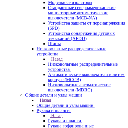
Модульные изоляторы
Стандартные североамериканские
миниатюрные автоматические
выключатели (MCB-NA)
Устройства защиты от перенапряжения
(SPD)
Устройства обнаружения дуговых
замыканий (AFDD)
Шины
Низковольтные распределительные
устройства
Назад
Низковольтные распределительные
устройства
Автоматические выключатели в литом
корпусе (MCCB)
Низковольтные автоматические
выключатели (MDRC)
Общие детали и узлы машин
Назад
Общие детали и узлы машин
Рукава и шланги
Назад
Рукава и шланги
Рукава гофрированные