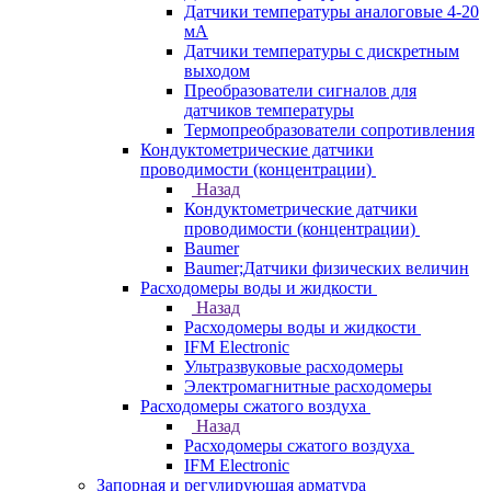
Датчики температуры аналоговые 4-20
мА
Датчики температуры с дискретным
выходом
Преобразователи сигналов для
датчиков температуры
Термопреобразователи сопротивления
Кондуктометрические датчики
проводимости (концентрации)
Назад
Кондуктометрические датчики
проводимости (концентрации)
Baumer
Baumer;Датчики физических величин
Расходомеры воды и жидкости
Назад
Расходомеры воды и жидкости
IFM Electronic
Ультразвуковые расходомеры
Электромагнитные расходомеры
Расходомеры сжатого воздуха
Назад
Расходомеры сжатого воздуха
IFM Electronic
Запорная и регулирующая арматура