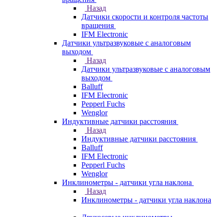
Назад
Датчики скорости и контроля частоты
вращения
IFM Electronic
Датчики ультразвуковые с аналоговым
выходом
Назад
Датчики ультразвуковые с аналоговым
выходом
Balluff
IFM Electronic
Pepperl Fuchs
Wenglor
Индуктивные датчики расстояния
Назад
Индуктивные датчики расстояния
Balluff
IFM Electronic
Pepperl Fuchs
Wenglor
Инклинометры - датчики угла наклона
Назад
Инклинометры - датчики угла наклона