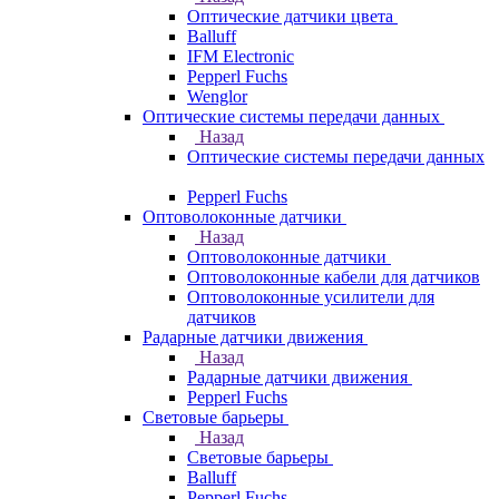
Оптические датчики цвета
Balluff
IFM Electronic
Pepperl Fuchs
Wenglor
Оптические системы передачи данных
Назад
Оптические системы передачи данных
Pepperl Fuchs
Оптоволоконные датчики
Назад
Оптоволоконные датчики
Оптоволоконные кабели для датчиков
Оптоволоконные усилители для
датчиков
Радарные датчики движения
Назад
Радарные датчики движения
Pepperl Fuchs
Световые барьеры
Назад
Световые барьеры
Balluff
Pepperl Fuchs