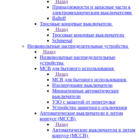
Назад
Принадлежности и запасные части к
электромеханическим выключателям
Balluff
Тросовые концевые выключатели
Назад
Тросовые концевые выключатели
Schmersal
Низковольтные распределительные устройства
Назад
Низковольтные распределительные
устройства
MCB для бытового использования
Назад
MCB для бытового использования
Изолирующие выключатели
Миниатюрные автоматические
выключатели
УЗО с защитой от перегрузки
Устройство защитного отключения
Автоматические выключатели в литом
корпусе (MCCB)
Назад
Автоматические выключатели в литом
корпусе (MCCB)