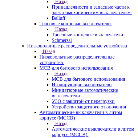
Назад
Принадлежности и запасные части к
электромеханическим выключателям
Balluff
Тросовые концевые выключатели
Назад
Тросовые концевые выключатели
Schmersal
Низковольтные распределительные устройства
Назад
Низковольтные распределительные
устройства
MCB для бытового использования
Назад
MCB для бытового использования
Изолирующие выключатели
Миниатюрные автоматические
выключатели
УЗО с защитой от перегрузки
Устройство защитного отключения
Автоматические выключатели в литом
корпусе (MCCB)
Назад
Автоматические выключатели в литом
корпусе (MCCB)