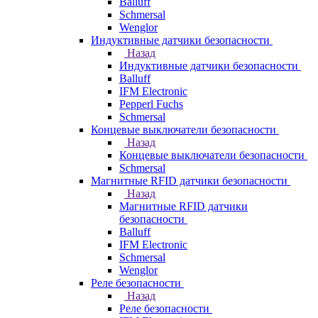
Balluff
Schmersal
Wenglor
Индуктивные датчики безопасности
Назад
Индуктивные датчики безопасности
Balluff
IFM Electronic
Pepperl Fuchs
Schmersal
Концевые выключатели безопасности
Назад
Концевые выключатели безопасности
Schmersal
Магнитные RFID датчики безопасности
Назад
Магнитные RFID датчики
безопасности
Balluff
IFM Electronic
Schmersal
Wenglor
Реле безопасности
Назад
Реле безопасности