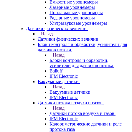
Емкостные уровнемеры
Лазерные уровнемеры
Поплавковые уровнемеры
Радарные уровнемеры
Ультразвуковые уровнемеры
Датчики физических величин
Назад
Датчики физических величин
Блоки контроля и обработки, усилители для
датчиков потока
Назад
Блоки контроля и обработки,
усилители для датчиков потока
Balluff
IFM Electronic
Вакуумные датчики
Назад
Вакуумные датчики
IFM Electronic
Датчики потока воздуха и газов
Назад
Датчики потока воздуха и газов
IFM Electronic
Калориметрические датчики и реле
протока газа