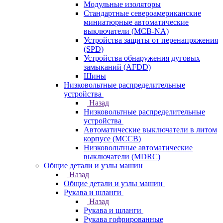
Модульные изоляторы
Стандартные североамериканские
миниатюрные автоматические
выключатели (MCB-NA)
Устройства защиты от перенапряжения
(SPD)
Устройства обнаружения дуговых
замыканий (AFDD)
Шины
Низковольтные распределительные
устройства
Назад
Низковольтные распределительные
устройства
Автоматические выключатели в литом
корпусе (MCCB)
Низковольтные автоматические
выключатели (MDRC)
Общие детали и узлы машин
Назад
Общие детали и узлы машин
Рукава и шланги
Назад
Рукава и шланги
Рукава гофрированные