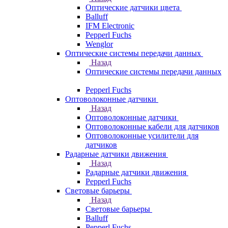
Оптические датчики цвета
Balluff
IFM Electronic
Pepperl Fuchs
Wenglor
Оптические системы передачи данных
Назад
Оптические системы передачи данных
Pepperl Fuchs
Оптоволоконные датчики
Назад
Оптоволоконные датчики
Оптоволоконные кабели для датчиков
Оптоволоконные усилители для
датчиков
Радарные датчики движения
Назад
Радарные датчики движения
Pepperl Fuchs
Световые барьеры
Назад
Световые барьеры
Balluff
Pepperl Fuchs