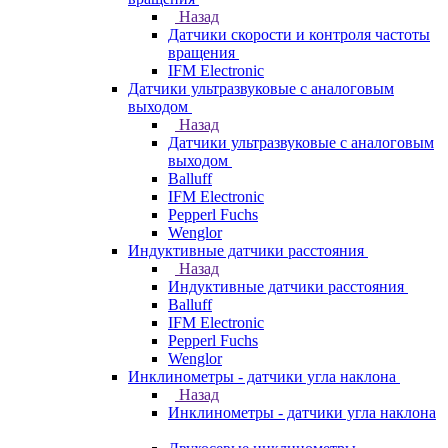
Назад
Датчики скорости и контроля частоты
вращения
IFM Electronic
Датчики ультразвуковые с аналоговым
выходом
Назад
Датчики ультразвуковые с аналоговым
выходом
Balluff
IFM Electronic
Pepperl Fuchs
Wenglor
Индуктивные датчики расстояния
Назад
Индуктивные датчики расстояния
Balluff
IFM Electronic
Pepperl Fuchs
Wenglor
Инклинометры - датчики угла наклона
Назад
Инклинометры - датчики угла наклона