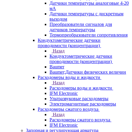
Датчики температуры аналоговые 4-20
мА
Датчики температуры с дискретным
выходом
Преобразователи сигналов для
датчиков температуры
Термопреобразователи сопротивления
Кондуктометрические датчики
проводимости (концентрации)
Назад
Кондуктометрические датчики
проводимости (концентрации)
Baumer
Baumer;Датчики физических величин
Расходомеры воды и жидкости
Назад
Расходомеры воды и жидкости
IFM Electronic
Ультразвуковые расходомеры
Электромагнитные расходомеры
Расходомеры сжатого воздуха
Назад
Расходомеры сжатого воздуха
IFM Electronic
Запорная и регулирующая арматура