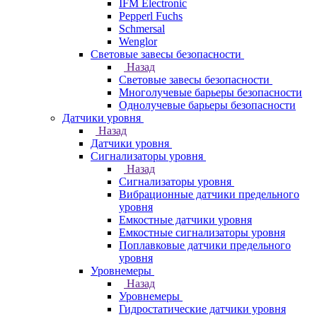
IFM Electronic
Pepperl Fuchs
Schmersal
Wenglor
Световые завесы безопасности
Назад
Световые завесы безопасности
Многолучевые барьеры безопасности
Однолучевые барьеры безопасности
Датчики уровня
Назад
Датчики уровня
Сигнализаторы уровня
Назад
Сигнализаторы уровня
Вибрационные датчики предельного
уровня
Емкостные датчики уровня
Емкостные сигнализаторы уровня
Поплавковые датчики предельного
уровня
Уровнемеры
Назад
Уровнемеры
Гидростатические датчики уровня