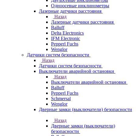
Двухосевые инклинометры
Одноосевые инклинометры
Лазерные датчики расстояния
Назад
Лазерные датчики расстояния
Balluff
Delta Electronics
IFM Electronic
Pepperl Fuchs
Wenglor
Датчики систем безопасности
Назад
Датчики систем безопасности
Выключатели аварийной остановки
Назад
Выключатели аварийной остановки
Balluff
Pepperl Fuchs
Schmersal
Wenglor
Дверные замки (выключатели) безопасности
Назад
Дверные замки (выключатели)
безопасности