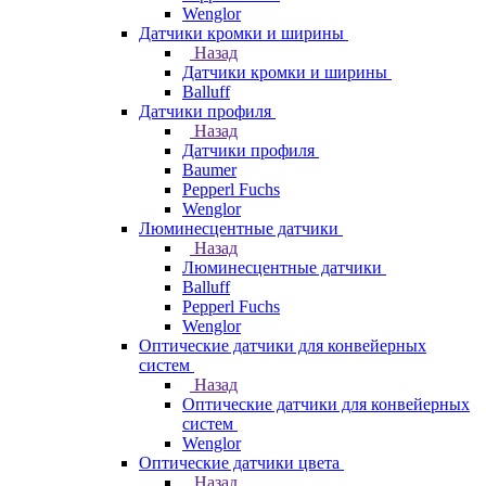
Wenglor
Датчики кромки и ширины
Назад
Датчики кромки и ширины
Balluff
Датчики профиля
Назад
Датчики профиля
Baumer
Pepperl Fuchs
Wenglor
Люминесцентные датчики
Назад
Люминесцентные датчики
Balluff
Pepperl Fuchs
Wenglor
Оптические датчики для конвейерных
систем
Назад
Оптические датчики для конвейерных
систем
Wenglor
Оптические датчики цвета
Назад