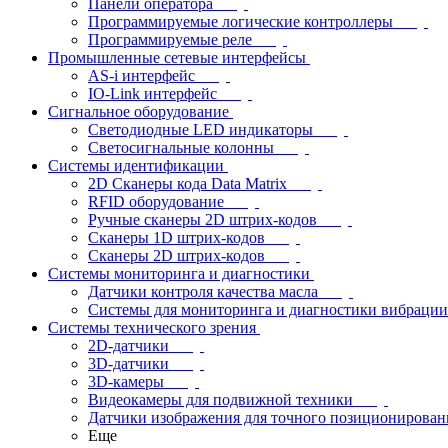
Панели оператора
Программируемые логические контроллеры
Программируемые реле
Промышленные сетевые интерфейсы
AS-i интерфейс
IO-Link интерфейс
Сигнальное оборудование
Светодиодные LED индикаторы
Светосигнальные колонны
Системы идентификации
2D Сканеры кода Data Matrix
RFID оборудование
Ручные сканеры 2D штрих-кодов
Сканеры 1D штрих-кодов
Сканеры 2D штрих-кодов
Системы мониторинга и диагностики
Датчики контроля качества масла
Системы для мониторинга и диагностики вибрации
Системы технического зрения
2D-датчики
3D-датчики
3D-камеры
Видеокамеры для подвижной техники
Датчики изображения для точного позиционирован
Еще