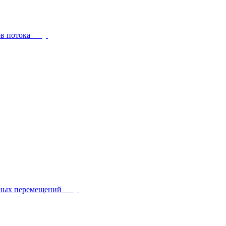
ов потока
йных перемещений