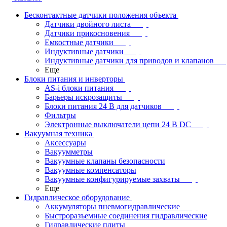
Бесконтактные датчики положения объекта
Датчики двойного листа
Датчики прикосновения
Емкостные датчики
Индуктивные датчики
Индуктивные датчики для приводов и клапанов
Еще
Блоки питания и инверторы
AS-i блоки питания
Барьеры искрозащиты
Блоки питания 24 В для датчиков
Фильтры
Электронные выключатели цепи 24 В DC
Вакуумная техника
Аксессуары
Вакуумметры
Вакуумные клапаны безопасности
Вакуумные компенсаторы
Вакуумные конфигурируемые захваты
Еще
Гидравлическое оборудование
Аккумуляторы пневмогидравлические
Быстроразъемные соединения гидравлические
Гидравлические плиты