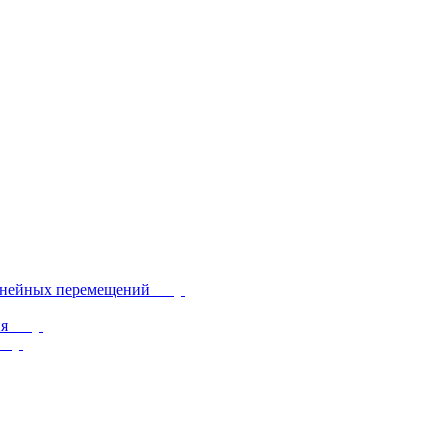
инейных перемещений
ия