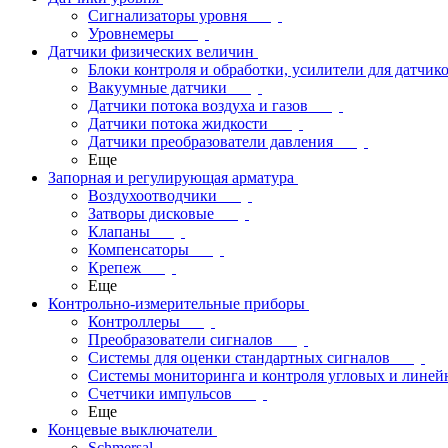
Сигнализаторы уровня
Уровнемеры
Датчики физических величин
Блоки контроля и обработки, усилители для датчик
Вакуумные датчики
Датчики потока воздуха и газов
Датчики потока жидкости
Датчики преобразователи давления
Еще
Запорная и регулирующая арматура
Воздухоотводчики
Затворы дисковые
Клапаны
Компенсаторы
Крепеж
Еще
Контрольно-измерительные приборы
Контроллеры
Преобразователи сигналов
Системы для оценки стандартных сигналов
Системы мониторинга и контроля угловых и лине
Счетчики импульсов
Еще
Концевые выключатели
Schmersal