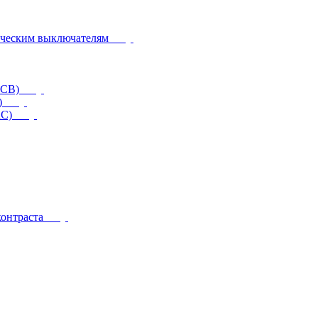
ическим выключателям
CCB)
)
RC)
контраста