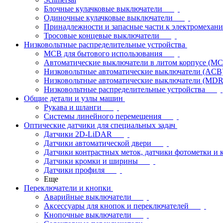
Блочные кулачковые выключатели
Одиночные кулачковые выключатели
Принадлежности и запасные части к электромехан
Тросовые концевые выключатели
Низковольтные распределительные устройства
MCB для бытового использования
Автоматические выключатели в литом корпусе (M
Низковольтные автоматические выключатели (ACB
Низковольтные автоматические выключатели (MD
Низковольтные распределительные устройства
Общие детали и узлы машин
Рукава и шланги
Системы линейного перемещения
Оптические датчики для специальных задач
Датчики 2D-LiDAR
Датчики автоматической двери
Датчики контрастных меток, датчики фотометки и 
Датчики кромки и ширины
Датчики профиля
Еще
Переключатели и кнопки
Аварийные выключатели
Аксессуары для кнопок и переключателей
Кнопочные выключатели