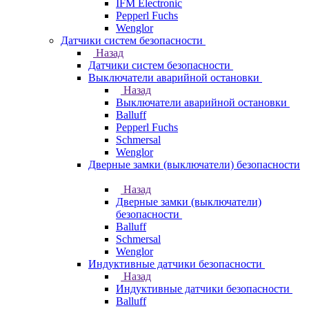
IFM Electronic
Pepperl Fuchs
Wenglor
Датчики систем безопасности
Назад
Датчики систем безопасности
Выключатели аварийной остановки
Назад
Выключатели аварийной остановки
Balluff
Pepperl Fuchs
Schmersal
Wenglor
Дверные замки (выключатели) безопасности
Назад
Дверные замки (выключатели)
безопасности
Balluff
Schmersal
Wenglor
Индуктивные датчики безопасности
Назад
Индуктивные датчики безопасности
Balluff