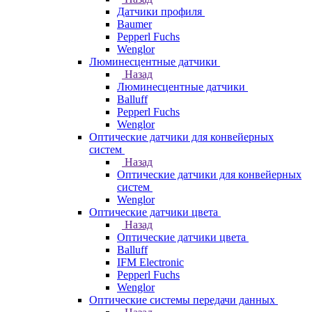
Датчики профиля
Baumer
Pepperl Fuchs
Wenglor
Люминесцентные датчики
Назад
Люминесцентные датчики
Balluff
Pepperl Fuchs
Wenglor
Оптические датчики для конвейерных
систем
Назад
Оптические датчики для конвейерных
систем
Wenglor
Оптические датчики цвета
Назад
Оптические датчики цвета
Balluff
IFM Electronic
Pepperl Fuchs
Wenglor
Оптические системы передачи данных