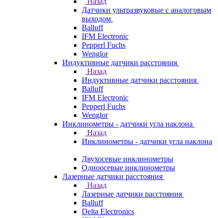
Назад
Датчики ультразвуковые с аналоговым
выходом
Balluff
IFM Electronic
Pepperl Fuchs
Wenglor
Индуктивные датчики расстояния
Назад
Индуктивные датчики расстояния
Balluff
IFM Electronic
Pepperl Fuchs
Wenglor
Инклинометры - датчики угла наклона
Назад
Инклинометры - датчики угла наклона
Двухосевые инклинометры
Одноосевые инклинометры
Лазерные датчики расстояния
Назад
Лазерные датчики расстояния
Balluff
Delta Electronics