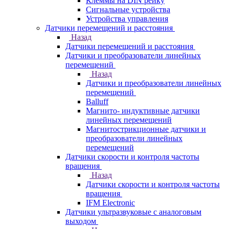
Клеммы на DIN рейку
Сигнальные устройства
Устройства управления
Датчики перемещений и расстояния
Назад
Датчики перемещений и расстояния
Датчики и преобразователи линейных
перемещений
Назад
Датчики и преобразователи линейных
перемещений
Balluff
Магнито- индуктивные датчики
линейных перемещений
Магнитострикционные датчики и
преобразователи линейных
перемещений
Датчики скорости и контроля частоты
вращения
Назад
Датчики скорости и контроля частоты
вращения
IFM Electronic
Датчики ультразвуковые с аналоговым
выходом