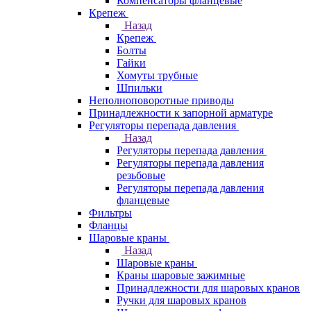
Компенсаторы фланцевые
Крепеж
Назад
Крепеж
Болты
Гайки
Хомуты трубные
Шпильки
Неполноповоротные приводы
Принадлежности к запорной арматуре
Регуляторы перепада давления
Назад
Регуляторы перепада давления
Регуляторы перепада давления
резьбовые
Регуляторы перепада давления
фланцевые
Фильтры
Фланцы
Шаровые краны
Назад
Шаровые краны
Краны шаровые зажимные
Принадлежности для шаровых кранов
Ручки для шаровых кранов