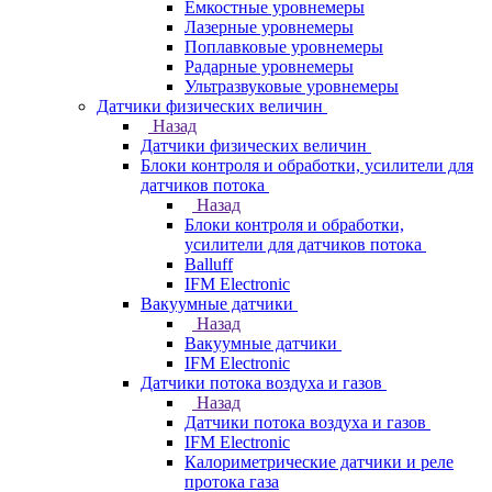
Емкостные уровнемеры
Лазерные уровнемеры
Поплавковые уровнемеры
Радарные уровнемеры
Ультразвуковые уровнемеры
Датчики физических величин
Назад
Датчики физических величин
Блоки контроля и обработки, усилители для
датчиков потока
Назад
Блоки контроля и обработки,
усилители для датчиков потока
Balluff
IFM Electronic
Вакуумные датчики
Назад
Вакуумные датчики
IFM Electronic
Датчики потока воздуха и газов
Назад
Датчики потока воздуха и газов
IFM Electronic
Калориметрические датчики и реле
протока газа