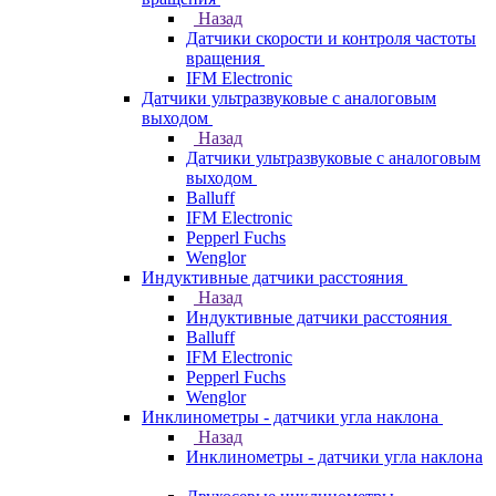
Назад
Датчики скорости и контроля частоты
вращения
IFM Electronic
Датчики ультразвуковые с аналоговым
выходом
Назад
Датчики ультразвуковые с аналоговым
выходом
Balluff
IFM Electronic
Pepperl Fuchs
Wenglor
Индуктивные датчики расстояния
Назад
Индуктивные датчики расстояния
Balluff
IFM Electronic
Pepperl Fuchs
Wenglor
Инклинометры - датчики угла наклона
Назад
Инклинометры - датчики угла наклона