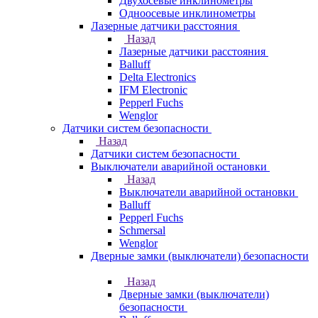
Двухосевые инклинометры
Одноосевые инклинометры
Лазерные датчики расстояния
Назад
Лазерные датчики расстояния
Balluff
Delta Electronics
IFM Electronic
Pepperl Fuchs
Wenglor
Датчики систем безопасности
Назад
Датчики систем безопасности
Выключатели аварийной остановки
Назад
Выключатели аварийной остановки
Balluff
Pepperl Fuchs
Schmersal
Wenglor
Дверные замки (выключатели) безопасности
Назад
Дверные замки (выключатели)
безопасности