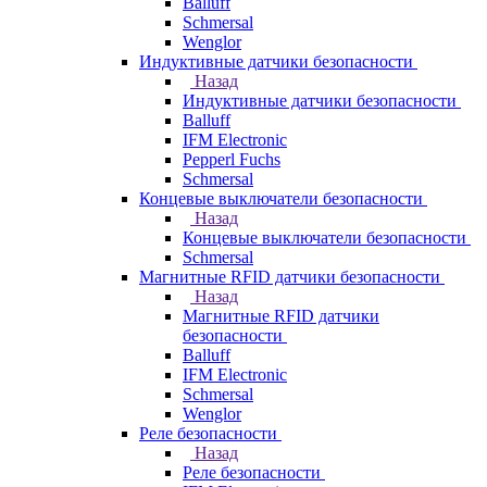
Balluff
Schmersal
Wenglor
Индуктивные датчики безопасности
Назад
Индуктивные датчики безопасности
Balluff
IFM Electronic
Pepperl Fuchs
Schmersal
Концевые выключатели безопасности
Назад
Концевые выключатели безопасности
Schmersal
Магнитные RFID датчики безопасности
Назад
Магнитные RFID датчики
безопасности
Balluff
IFM Electronic
Schmersal
Wenglor
Реле безопасности
Назад
Реле безопасности