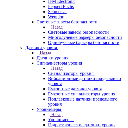
IFM Electronic
Pepperl Fuchs
Schmersal
Wenglor
Световые завесы безопасности
Назад
Световые завесы безопасности
Многолучевые барьеры безопасности
Однолучевые барьеры безопасности
Датчики уровня
Назад
Датчики уровня
Сигнализаторы уровня
Назад
Сигнализаторы уровня
Вибрационные датчики предельного
уровня
Емкостные датчики уровня
Емкостные сигнализаторы уровня
Поплавковые датчики предельного
уровня
Уровнемеры
Назад
Уровнемеры
Гидростатические датчики уровня