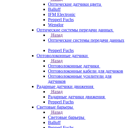
Оптические датчики цвета
Balluff
IFM Electronic
Pepperl Fuchs
Wenglor
Оптические системы передачи данных
Назад
Оптические системы передачи данных
Pepperl Fuchs
Оптоволоконные датчики
Назад
Оптоволоконные датчики
Оптоволоконные кабели для датчиков
Оптоволоконные усилители для
датчиков
Радарные датчики движения
Назад
Радарные датчики движения
Pepperl Fuchs
Световые барьеры
Назад
Световые барьеры
Balluff
Pepperl Fuchs