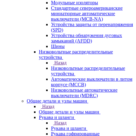
Модульные изоляторы
Стандартные североамериканские
миниатюрные автоматические
выключатели (MCB-NA)
Устройства защиты от перенапряжения
(SPD)
Устройства обнаружения дуговых
замыканий (AFDD)
Шины
Низковольтные распределительные
устройства
Назад
Низковольтные распределительные
устройства
Автоматические выключатели в литом
корпусе (MCCB)
Низковольтные автоматические
выключатели (MDRC)
Общие детали и узлы машин
Назад
Общие детали и узлы машин
Рукава и шланги
Назад
Рукава и шланги
Рукава гофрированные