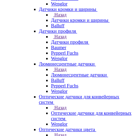
Wenglor
Датчики кромки и ширины
Назад
Датчики кромки и ширины
Balluff
Датчики профиля
Назад
Датчики профиля
Baumer
Pepperl Fuchs
Wenglor
Люминесцентные датчики
Назад
Люминесцентные датчики
Balluff
Pepperl Fuchs
Wenglor
Оптические датчики для конвейерных
систем
Назад
Оптические датчики для конвейерных
систем
Wenglor
Оптические датчики цвета
Назад