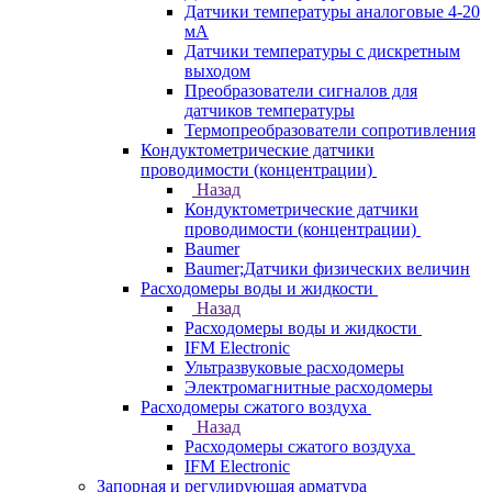
Датчики температуры аналоговые 4-20
мА
Датчики температуры с дискретным
выходом
Преобразователи сигналов для
датчиков температуры
Термопреобразователи сопротивления
Кондуктометрические датчики
проводимости (концентрации)
Назад
Кондуктометрические датчики
проводимости (концентрации)
Baumer
Baumer;Датчики физических величин
Расходомеры воды и жидкости
Назад
Расходомеры воды и жидкости
IFM Electronic
Ультразвуковые расходомеры
Электромагнитные расходомеры
Расходомеры сжатого воздуха
Назад
Расходомеры сжатого воздуха
IFM Electronic
Запорная и регулирующая арматура