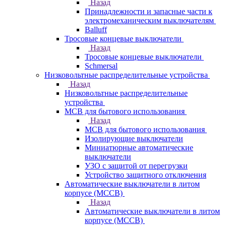
Назад
Принадлежности и запасные части к
электромеханическим выключателям
Balluff
Тросовые концевые выключатели
Назад
Тросовые концевые выключатели
Schmersal
Низковольтные распределительные устройства
Назад
Низковольтные распределительные
устройства
MCB для бытового использования
Назад
MCB для бытового использования
Изолирующие выключатели
Миниатюрные автоматические
выключатели
УЗО с защитой от перегрузки
Устройство защитного отключения
Автоматические выключатели в литом
корпусе (MCCB)
Назад
Автоматические выключатели в литом
корпусе (MCCB)