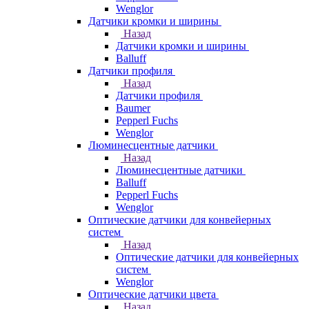
Wenglor
Датчики кромки и ширины
Назад
Датчики кромки и ширины
Balluff
Датчики профиля
Назад
Датчики профиля
Baumer
Pepperl Fuchs
Wenglor
Люминесцентные датчики
Назад
Люминесцентные датчики
Balluff
Pepperl Fuchs
Wenglor
Оптические датчики для конвейерных
систем
Назад
Оптические датчики для конвейерных
систем
Wenglor
Оптические датчики цвета
Назад