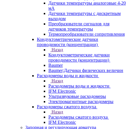
Датчики температуры аналоговые 4-20
мА
Датчики температуры с дискретным
выходом
Преобразователи сигналов для
датчиков температуры
Термопреобразователи сопротивления
Кондуктометрические датчики
проводимости (концентрации)
Назад
Кондуктометрические датчики
проводимости (концентрации)
Baumer
Baumer;Датчики физических величин
Расходомеры воды и жидкости
Назад
Расходомеры воды и жидкости
IFM Electronic
Ультразвуковые расходомеры
Электромагнитные расходомеры
Расходомеры сжатого воздуха
Назад
Расходомеры сжатого воздуха
IFM Electronic
Запорная и регулирующая арматура