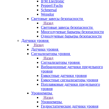
IFM Electronic
Pepperl Fuchs
Schmersal
Wenglor
Световые завесы безопасности
Назад
Световые завесы безопасности
Многолучевые барьеры безопасности
Однолучевые барьеры безопасности
Датчики уровня
Назад
Датчики уровня
Сигнализаторы уровня
Назад
Сигнализаторы уровня
Вибрационные датчики предельного
уровня
Емкостные датчики уровня
Емкостные сигнализаторы уровня
Поплавковые датчики предельного
уровня
Уровнемеры
Назад
Уровнемеры
Гидростатические датчики уровня