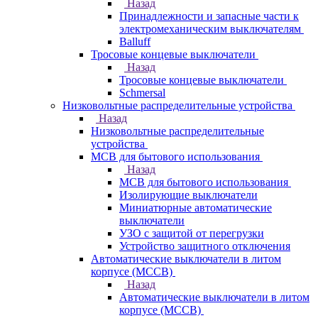
Назад
Принадлежности и запасные части к
электромеханическим выключателям
Balluff
Тросовые концевые выключатели
Назад
Тросовые концевые выключатели
Schmersal
Низковольтные распределительные устройства
Назад
Низковольтные распределительные
устройства
MCB для бытового использования
Назад
MCB для бытового использования
Изолирующие выключатели
Миниатюрные автоматические
выключатели
УЗО с защитой от перегрузки
Устройство защитного отключения
Автоматические выключатели в литом
корпусе (MCCB)
Назад
Автоматические выключатели в литом
корпусе (MCCB)