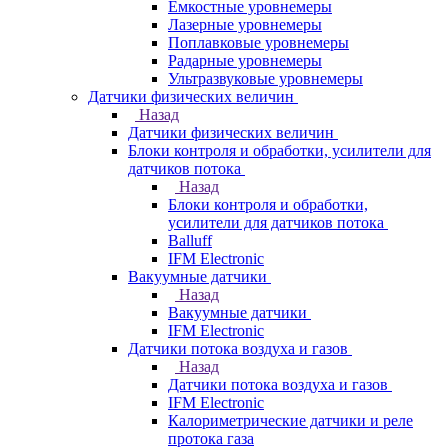
Емкостные уровнемеры
Лазерные уровнемеры
Поплавковые уровнемеры
Радарные уровнемеры
Ультразвуковые уровнемеры
Датчики физических величин
Назад
Датчики физических величин
Блоки контроля и обработки, усилители для
датчиков потока
Назад
Блоки контроля и обработки,
усилители для датчиков потока
Balluff
IFM Electronic
Вакуумные датчики
Назад
Вакуумные датчики
IFM Electronic
Датчики потока воздуха и газов
Назад
Датчики потока воздуха и газов
IFM Electronic
Калориметрические датчики и реле
протока газа