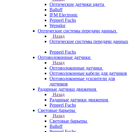
Оптические датчики цвета
Balluff
IFM Electronic
Pepperl Fuchs
Wenglor
Оптические системы передачи данных
Назад
Оптические системы передачи данных
Pepperl Fuchs
Оптоволоконные датчики
Назад
Оптоволоконные датчики
Оптоволоконные кабели для датчиков
Оптоволоконные усилители для
датчиков
Радарные датчики движения
Назад
Радарные датчики движения
Pepperl Fuchs
Световые барьеры
Назад
Световые барьеры
Balluff
Pepperl Fuchs