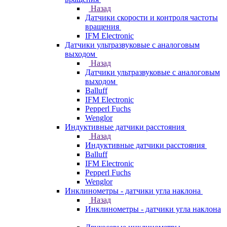
Назад
Датчики скорости и контроля частоты
вращения
IFM Electronic
Датчики ультразвуковые с аналоговым
выходом
Назад
Датчики ультразвуковые с аналоговым
выходом
Balluff
IFM Electronic
Pepperl Fuchs
Wenglor
Индуктивные датчики расстояния
Назад
Индуктивные датчики расстояния
Balluff
IFM Electronic
Pepperl Fuchs
Wenglor
Инклинометры - датчики угла наклона
Назад
Инклинометры - датчики угла наклона