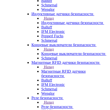
Balluff
Schmersal
Wenglor
Индуктивные датчики безопасности
Назад
Индуктивные датчики безопасности
Balluff
IFM Electronic
Pepperl Fuchs
Schmersal
Концевые выключатели безопасности
Назад
Концевые выключатели безопасности
Schmersal
Магнитные RFID датчики безопасности
Назад
Магнитные RFID датчики
безопасности
Balluff
IFM Electronic
Schmersal
Wenglor
Реле безопасности
Назад
Реле безопасности