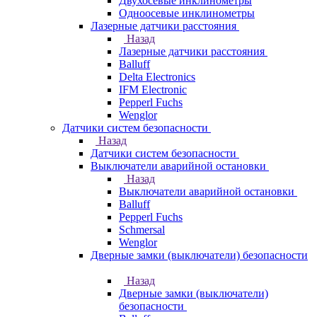
Двухосевые инклинометры
Одноосевые инклинометры
Лазерные датчики расстояния
Назад
Лазерные датчики расстояния
Balluff
Delta Electronics
IFM Electronic
Pepperl Fuchs
Wenglor
Датчики систем безопасности
Назад
Датчики систем безопасности
Выключатели аварийной остановки
Назад
Выключатели аварийной остановки
Balluff
Pepperl Fuchs
Schmersal
Wenglor
Дверные замки (выключатели) безопасности
Назад
Дверные замки (выключатели)
безопасности