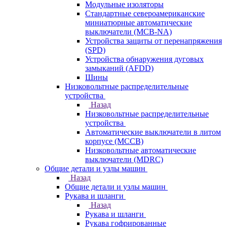
Модульные изоляторы
Стандартные североамериканские
миниатюрные автоматические
выключатели (MCB-NA)
Устройства защиты от перенапряжения
(SPD)
Устройства обнаружения дуговых
замыканий (AFDD)
Шины
Низковольтные распределительные
устройства
Назад
Низковольтные распределительные
устройства
Автоматические выключатели в литом
корпусе (MCCB)
Низковольтные автоматические
выключатели (MDRC)
Общие детали и узлы машин
Назад
Общие детали и узлы машин
Рукава и шланги
Назад
Рукава и шланги
Рукава гофрированные