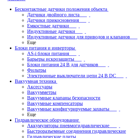
Бесконтактные датчики положения объекта
Датчики двойного листа
Датчики прикосновения
Емкостные датчики
Индуктивные датчики
Индуктивные датчики для приводов и клапанов
Еще
Блоки питания и инверторы
AS-i блоки питания
Барьеры искрозащиты
Блоки питания 24 В для датчиков
Фильтры
Электронные выключатели цепи 24 В DC
Вакуумная техника
Аксессуары
Вакуумметры
Вакуумные клапаны безопасности
Вакуумные компенсаторы
Вакуумные конфигурируемые захваты
Еще
Гидравлическое оборудование
Аккумуляторы пневмогидравлические
Быстроразъемные соединения гидравлические
Гидравлические плиты