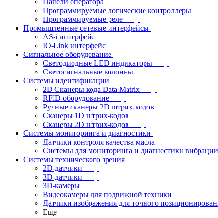
Панели оператора
Программируемые логические контроллеры
Программируемые реле
Промышленные сетевые интерфейсы
AS-i интерфейс
IO-Link интерфейс
Сигнальное оборудование
Светодиодные LED индикаторы
Светосигнальные колонны
Системы идентификации
2D Сканеры кода Data Matrix
RFID оборудование
Ручные сканеры 2D штрих-кодов
Сканеры 1D штрих-кодов
Сканеры 2D штрих-кодов
Системы мониторинга и диагностики
Датчики контроля качества масла
Системы для мониторинга и диагностики вибрации
Системы технического зрения
2D-датчики
3D-датчики
3D-камеры
Видеокамеры для подвижной техники
Датчики изображения для точного позиционирован
Еще