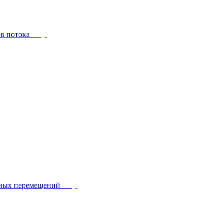
ов потока
йных перемещений