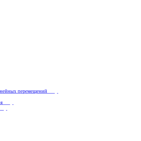
инейных перемещений
ия