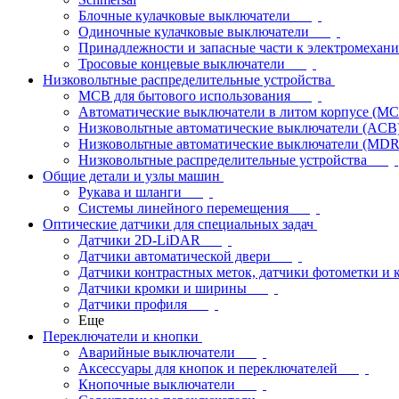
Блочные кулачковые выключатели
Одиночные кулачковые выключатели
Принадлежности и запасные части к электромехан
Тросовые концевые выключатели
Низковольтные распределительные устройства
MCB для бытового использования
Автоматические выключатели в литом корпусе (M
Низковольтные автоматические выключатели (ACB
Низковольтные автоматические выключатели (MD
Низковольтные распределительные устройства
Общие детали и узлы машин
Рукава и шланги
Системы линейного перемещения
Оптические датчики для специальных задач
Датчики 2D-LiDAR
Датчики автоматической двери
Датчики контрастных меток, датчики фотометки и 
Датчики кромки и ширины
Датчики профиля
Еще
Переключатели и кнопки
Аварийные выключатели
Аксессуары для кнопок и переключателей
Кнопочные выключатели