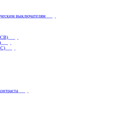
ическим выключателям
CCB)
)
RC)
контраста