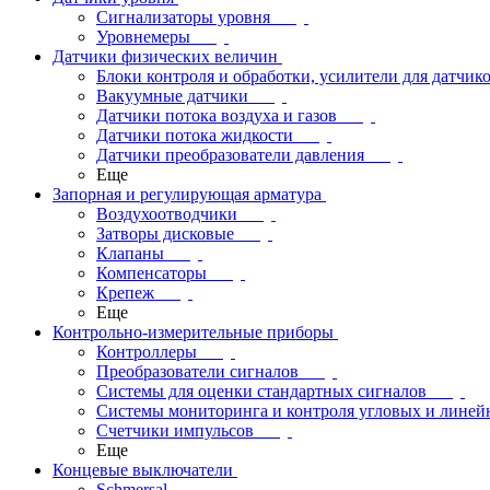
Сигнализаторы уровня
Уровнемеры
Датчики физических величин
Блоки контроля и обработки, усилители для датчик
Вакуумные датчики
Датчики потока воздуха и газов
Датчики потока жидкости
Датчики преобразователи давления
Еще
Запорная и регулирующая арматура
Воздухоотводчики
Затворы дисковые
Клапаны
Компенсаторы
Крепеж
Еще
Контрольно-измерительные приборы
Контроллеры
Преобразователи сигналов
Системы для оценки стандартных сигналов
Системы мониторинга и контроля угловых и лине
Счетчики импульсов
Еще
Концевые выключатели
Schmersal