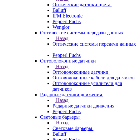
Оптические датчики цвета
Balluff
IFM Electronic
Pepperl Fuchs
Wenglor
Оптические системы передачи данных
Назад
Оптические системы передачи данных
Pepperl Fuchs
Оптоволоконные датчики
Назад
Оптоволоконные датчики
Оптоволоконные кабели для датчиков
Оптоволоконные усилители для
датчиков
Радарные датчики движения
Назад
Радарные датчики движения
Pepperl Fuchs
Световые барьеры
Назад
Световые барьеры
Balluff
Pepperl Fuchs