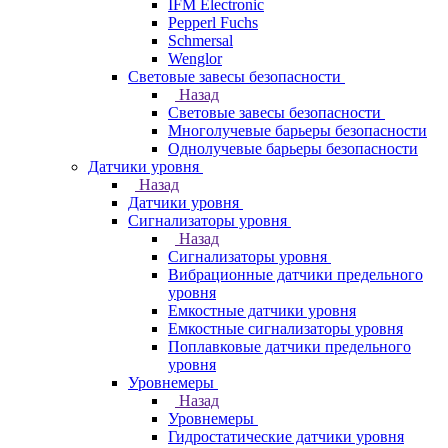
IFM Electronic
Pepperl Fuchs
Schmersal
Wenglor
Световые завесы безопасности
Назад
Световые завесы безопасности
Многолучевые барьеры безопасности
Однолучевые барьеры безопасности
Датчики уровня
Назад
Датчики уровня
Сигнализаторы уровня
Назад
Сигнализаторы уровня
Вибрационные датчики предельного
уровня
Емкостные датчики уровня
Емкостные сигнализаторы уровня
Поплавковые датчики предельного
уровня
Уровнемеры
Назад
Уровнемеры
Гидростатические датчики уровня