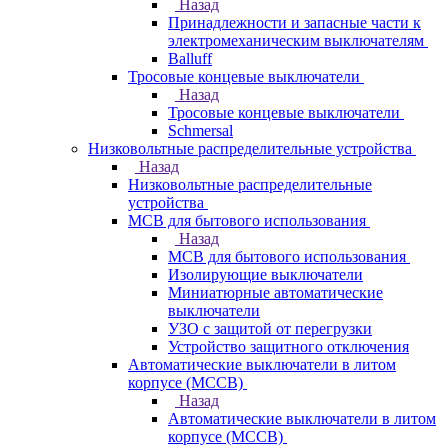
Назад
Принадлежности и запасные части к
электромеханическим выключателям
Balluff
Тросовые концевые выключатели
Назад
Тросовые концевые выключатели
Schmersal
Низковольтные распределительные устройства
Назад
Низковольтные распределительные
устройства
MCB для бытового использования
Назад
MCB для бытового использования
Изолирующие выключатели
Миниатюрные автоматические
выключатели
УЗО с защитой от перегрузки
Устройство защитного отключения
Автоматические выключатели в литом
корпусе (MCCB)
Назад
Автоматические выключатели в литом
корпусе (MCCB)