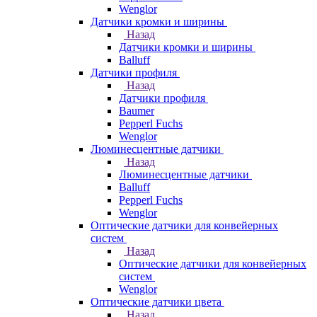
Wenglor
Датчики кромки и ширины
Назад
Датчики кромки и ширины
Balluff
Датчики профиля
Назад
Датчики профиля
Baumer
Pepperl Fuchs
Wenglor
Люминесцентные датчики
Назад
Люминесцентные датчики
Balluff
Pepperl Fuchs
Wenglor
Оптические датчики для конвейерных
систем
Назад
Оптические датчики для конвейерных
систем
Wenglor
Оптические датчики цвета
Назад