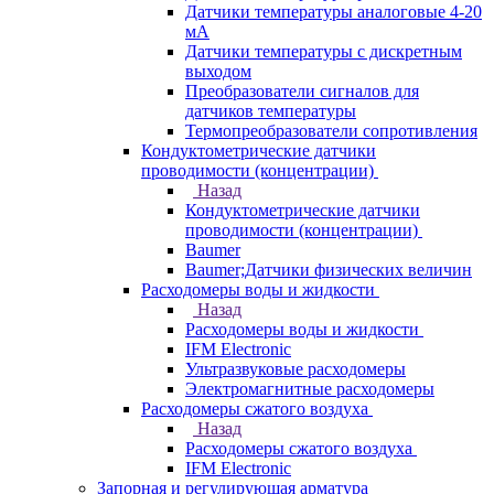
Датчики температуры аналоговые 4-20
мА
Датчики температуры с дискретным
выходом
Преобразователи сигналов для
датчиков температуры
Термопреобразователи сопротивления
Кондуктометрические датчики
проводимости (концентрации)
Назад
Кондуктометрические датчики
проводимости (концентрации)
Baumer
Baumer;Датчики физических величин
Расходомеры воды и жидкости
Назад
Расходомеры воды и жидкости
IFM Electronic
Ультразвуковые расходомеры
Электромагнитные расходомеры
Расходомеры сжатого воздуха
Назад
Расходомеры сжатого воздуха
IFM Electronic
Запорная и регулирующая арматура