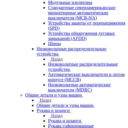
Модульные изоляторы
Стандартные североамериканские
миниатюрные автоматические
выключатели (MCB-NA)
Устройства защиты от перенапряжения
(SPD)
Устройства обнаружения дуговых
замыканий (AFDD)
Шины
Низковольтные распределительные
устройства
Назад
Низковольтные распределительные
устройства
Автоматические выключатели в литом
корпусе (MCCB)
Низковольтные автоматические
выключатели (MDRC)
Общие детали и узлы машин
Назад
Общие детали и узлы машин
Рукава и шланги
Назад
Рукава и шланги
Рукава гофрированные