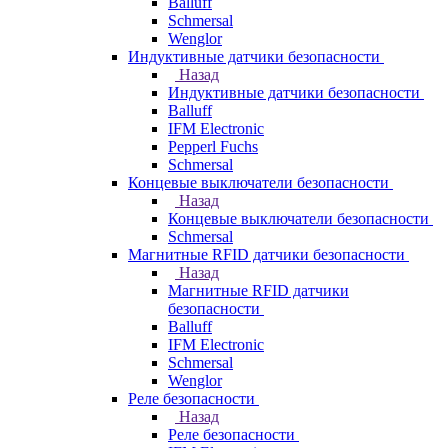
Balluff
Schmersal
Wenglor
Индуктивные датчики безопасности
Назад
Индуктивные датчики безопасности
Balluff
IFM Electronic
Pepperl Fuchs
Schmersal
Концевые выключатели безопасности
Назад
Концевые выключатели безопасности
Schmersal
Магнитные RFID датчики безопасности
Назад
Магнитные RFID датчики
безопасности
Balluff
IFM Electronic
Schmersal
Wenglor
Реле безопасности
Назад
Реле безопасности