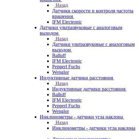
Назад
Датчики скорости и контроля частоты
вращения
IFM Electronic
Датчики ультразвуковые с аналоговым
выходом
Назад
Датчики ультразвуковые с аналоговым
выходом
Balluff
IFM Electronic
Pepperl Fuchs
Wenglor
Индуктивные датчики расстояния
Назад
Индуктивные датчики расстояния
Balluff
IFM Electronic
Pepperl Fuchs
Wenglor
Инклинометры - датчики угла наклона
Назад
Инклинометры - датчики угла наклона