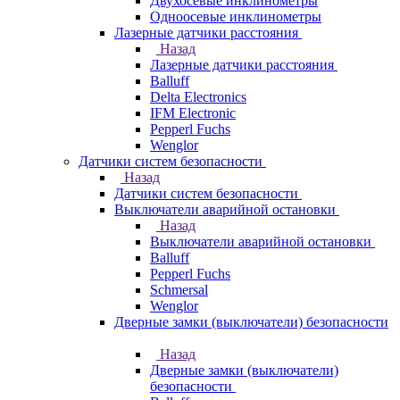
Двухосевые инклинометры
Одноосевые инклинометры
Лазерные датчики расстояния
Назад
Лазерные датчики расстояния
Balluff
Delta Electronics
IFM Electronic
Pepperl Fuchs
Wenglor
Датчики систем безопасности
Назад
Датчики систем безопасности
Выключатели аварийной остановки
Назад
Выключатели аварийной остановки
Balluff
Pepperl Fuchs
Schmersal
Wenglor
Дверные замки (выключатели) безопасности
Назад
Дверные замки (выключатели)
безопасности