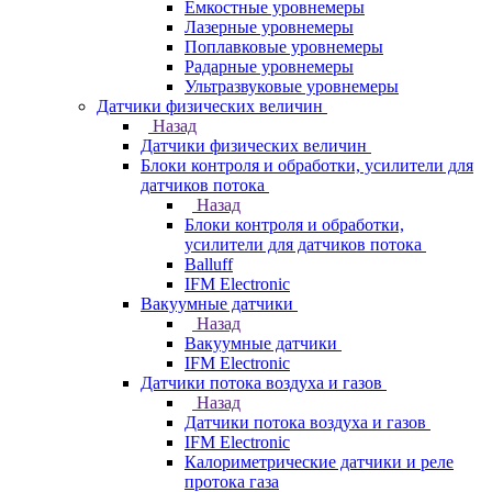
Емкостные уровнемеры
Лазерные уровнемеры
Поплавковые уровнемеры
Радарные уровнемеры
Ультразвуковые уровнемеры
Датчики физических величин
Назад
Датчики физических величин
Блоки контроля и обработки, усилители для
датчиков потока
Назад
Блоки контроля и обработки,
усилители для датчиков потока
Balluff
IFM Electronic
Вакуумные датчики
Назад
Вакуумные датчики
IFM Electronic
Датчики потока воздуха и газов
Назад
Датчики потока воздуха и газов
IFM Electronic
Калориметрические датчики и реле
протока газа