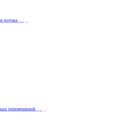
ов потока
йных перемещений