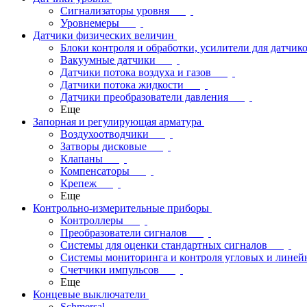
Сигнализаторы уровня
Уровнемеры
Датчики физических величин
Блоки контроля и обработки, усилители для датчик
Вакуумные датчики
Датчики потока воздуха и газов
Датчики потока жидкости
Датчики преобразователи давления
Еще
Запорная и регулирующая арматура
Воздухоотводчики
Затворы дисковые
Клапаны
Компенсаторы
Крепеж
Еще
Контрольно-измерительные приборы
Контроллеры
Преобразователи сигналов
Системы для оценки стандартных сигналов
Системы мониторинга и контроля угловых и лине
Счетчики импульсов
Еще
Концевые выключатели
Schmersal