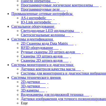
Панели оператора
Программируемые логические контроллеры
Программируемые реле
Промышленные сетевые интерфейсы
AS-i интерфейс
IO-Link интерфейс
Сигнальное оборудование
Светодиодные LED индикаторы
Светосигнальные колонны
Системы идентификации
2D Сканеры кода Data Matrix
RFID оборудование
Ручные сканеры 2D штрих-кодов
Сканеры 1D штрих-кодов
Сканеры 2D штрих-кодов
Системы мониторинга и диагностики
Датчики контроля качества масла
Системы для мониторинга и диагностики вибрации
Системы технического зрения
2D-датчики
3D-датчики
3D-камеры
Видеокамеры для подвижной техники
Датчики изображения для точного позиционирован
Еще