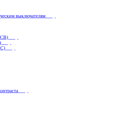
ическим выключателям
CCB)
)
RC)
контраста