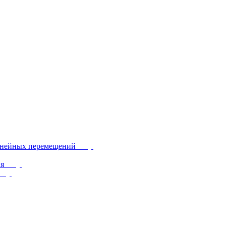
инейных перемещений
ия