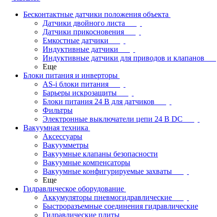
Бесконтактные датчики положения объекта
Датчики двойного листа
Датчики прикосновения
Емкостные датчики
Индуктивные датчики
Индуктивные датчики для приводов и клапанов
Еще
Блоки питания и инверторы
AS-i блоки питания
Барьеры искрозащиты
Блоки питания 24 В для датчиков
Фильтры
Электронные выключатели цепи 24 В DC
Вакуумная техника
Аксессуары
Вакуумметры
Вакуумные клапаны безопасности
Вакуумные компенсаторы
Вакуумные конфигурируемые захваты
Еще
Гидравлическое оборудование
Аккумуляторы пневмогидравлические
Быстроразъемные соединения гидравлические
Гидравлические плиты