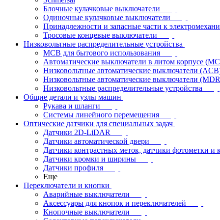
Блочные кулачковые выключатели
Одиночные кулачковые выключатели
Принадлежности и запасные части к электромехан
Тросовые концевые выключатели
Низковольтные распределительные устройства
MCB для бытового использования
Автоматические выключатели в литом корпусе (M
Низковольтные автоматические выключатели (ACB
Низковольтные автоматические выключатели (MD
Низковольтные распределительные устройства
Общие детали и узлы машин
Рукава и шланги
Системы линейного перемещения
Оптические датчики для специальных задач
Датчики 2D-LiDAR
Датчики автоматической двери
Датчики контрастных меток, датчики фотометки и 
Датчики кромки и ширины
Датчики профиля
Еще
Переключатели и кнопки
Аварийные выключатели
Аксессуары для кнопок и переключателей
Кнопочные выключатели