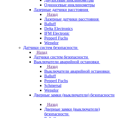
Двухосевые инклинометры
Одноосевые инклинометры
Лазерные датчики расстояния
Назад
Лазерные датчики расстояния
Balluff
Delta Electronics
IFM Electronic
Pepperl Fuchs
Wenglor
Датчики систем безопасности
Назад
Датчики систем безопасности
Выключатели аварийной остановки
Назад
Выключатели аварийной остановки
Balluff
Pepperl Fuchs
Schmersal
Wenglor
Дверные замки (выключатели) безопасности
Назад
Дверные замки (выключатели)
безопасности