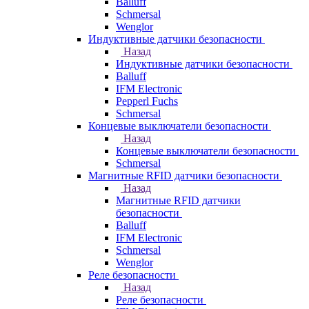
Balluff
Schmersal
Wenglor
Индуктивные датчики безопасности
Назад
Индуктивные датчики безопасности
Balluff
IFM Electronic
Pepperl Fuchs
Schmersal
Концевые выключатели безопасности
Назад
Концевые выключатели безопасности
Schmersal
Магнитные RFID датчики безопасности
Назад
Магнитные RFID датчики
безопасности
Balluff
IFM Electronic
Schmersal
Wenglor
Реле безопасности
Назад
Реле безопасности