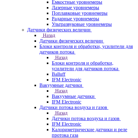
Емкостные уровнемеры
Лазерные уровнемеры
Поплавковые уровнемеры
Радарные уровнемеры
Ультразвуковые уровнемеры
Датчики физических величин
Назад
Датчики физических величин
Блоки контроля и обработки, усилители для
датчиков потока
Назад
Блоки контроля и обработки,
усилители для датчиков потока
Balluff
IFM Electronic
Вакуумные датчики
Назад
Вакуумные датчики
IFM Electronic
Датчики потока воздуха и газов
Назад
Датчики потока воздуха и газов
IFM Electronic
Калориметрические датчики и реле
протока газа