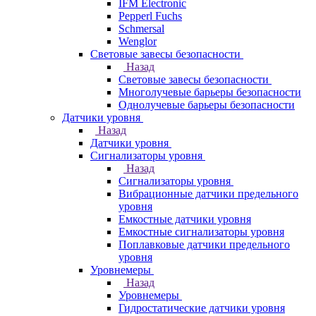
IFM Electronic
Pepperl Fuchs
Schmersal
Wenglor
Световые завесы безопасности
Назад
Световые завесы безопасности
Многолучевые барьеры безопасности
Однолучевые барьеры безопасности
Датчики уровня
Назад
Датчики уровня
Сигнализаторы уровня
Назад
Сигнализаторы уровня
Вибрационные датчики предельного
уровня
Емкостные датчики уровня
Емкостные сигнализаторы уровня
Поплавковые датчики предельного
уровня
Уровнемеры
Назад
Уровнемеры
Гидростатические датчики уровня