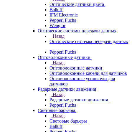
Оптические датчики цвета
Balluff
IFM Electronic
Pepperl Fuchs
Wenglor
Оптические системы передачи данных
Назад
Оптические системы передачи данных
Pepperl Fuchs
Оптоволоконные датчики
Назад
Оптоволоконные датчики
Оптоволоконные кабели для датчиков
Оптоволоконные усилители для
датчиков
Радарные датчики движения
Назад
Радарные датчики движения
Pepperl Fuchs
Световые барьеры
Назад
Световые барьеры
Balluff
Pepperl Fuchs