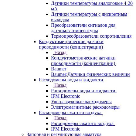
Датчики температуры аналоговые 4-20
мА
Датчики температуры с дискретным
выходом
Преобразователи сигналов для
датчиков температуры
Термопреобразователи сопротивления
Кондуктометрические датчики
проводимости (концентрации)
Назад
Кондуктометрические датчики
проводимости (концентрации)
Baumer
Baumer;Датчики физических величин
Расходомеры воды и жидкости
Назад
Расходомеры воды и жидкости
IFM Electronic
Ультразвуковые расходомеры
Электромагнитные расходомеры
Расходомеры сжатого воздуха
Назад
Расходомеры сжатого воздуха
IFM Electronic
Запорная и регулирующая арматура