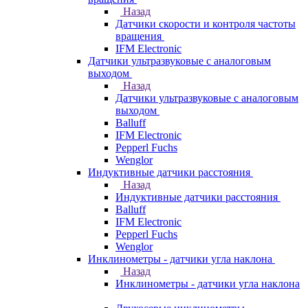
Назад
Датчики скорости и контроля частоты
вращения
IFM Electronic
Датчики ультразвуковые с аналоговым
выходом
Назад
Датчики ультразвуковые с аналоговым
выходом
Balluff
IFM Electronic
Pepperl Fuchs
Wenglor
Индуктивные датчики расстояния
Назад
Индуктивные датчики расстояния
Balluff
IFM Electronic
Pepperl Fuchs
Wenglor
Инклинометры - датчики угла наклона
Назад
Инклинометры - датчики угла наклона