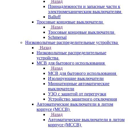
Назад
Принадлежности и запасные части к
электромеханическим выключателям
Balluff
Тросовые концевые выключатели
Назад
Тросовые концевые выключатели
Schmersal
Низковольтные распределительные устройства
Назад
Низковольтные распределительные
устройства
MCB для бытового использования
Назад
MCB для бытового использования
Изолирующие выключатели
Миниатюрные автоматические
выключатели
УЗО с защитой от перегрузки
Устройство защитного отключения
Автоматические выключатели в литом
корпусе (MCCB)
Назад
Автоматические выключатели в литом
корпусе (MCCB)