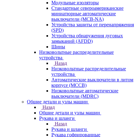
Модульные изоляторы
Стандартные североамериканские
миниатюрные автоматические
выключатели (MCB-NA)
Устройства защиты от перенапряжения
(SPD)
Устройства обнаружения дуговых
замыканий (AFDD)
Шины
Низковольтные распределительные
устройства
Назад
Низковольтные распределительные
устройства
Автоматические выключатели в литом
корпусе (MCCB)
Низковольтные автоматические
выключатели (MDRC)
Общие детали и узлы машин
Назад
Общие детали и узлы машин
Рукава и шланги
Назад
Рукава и шланги
Рукава гофрированные