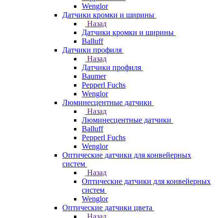
Wenglor
Датчики кромки и ширины
Назад
Датчики кромки и ширины
Balluff
Датчики профиля
Назад
Датчики профиля
Baumer
Pepperl Fuchs
Wenglor
Люминесцентные датчики
Назад
Люминесцентные датчики
Balluff
Pepperl Fuchs
Wenglor
Оптические датчики для конвейерных
систем
Назад
Оптические датчики для конвейерных
систем
Wenglor
Оптические датчики цвета
Назад