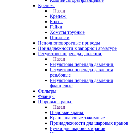
Компенсаторы фланцевые
Крепеж
Назад
Крепеж
Болты
Гайки
Хомуты трубные
Шпильки
Неполноповоротные приводы
Принадлежности к запорной арматуре
Регуляторы перепада давления
Назад
Регуляторы перепада давления
Регуляторы перепада давления
резьбовые
Регуляторы перепада давления
фланцевые
Фильтры
Фланцы
Шаровые краны
Назад
Шаровые краны
Краны шаровые зажимные
Принадлежности для шаровых кранов
Ручки для шаровых кранов