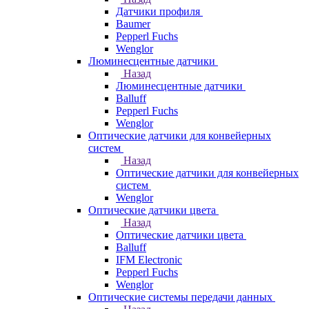
Датчики профиля
Baumer
Pepperl Fuchs
Wenglor
Люминесцентные датчики
Назад
Люминесцентные датчики
Balluff
Pepperl Fuchs
Wenglor
Оптические датчики для конвейерных
систем
Назад
Оптические датчики для конвейерных
систем
Wenglor
Оптические датчики цвета
Назад
Оптические датчики цвета
Balluff
IFM Electronic
Pepperl Fuchs
Wenglor
Оптические системы передачи данных