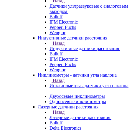
Назад
Датчики ультразвуковые с аналоговым
выходом
Balluff
IFM Electronic
Pepperl Fuchs
Wenglor
Индуктивные датчики расстояния
Назад
Индуктивные датчики расстояния
Balluff
IFM Electronic
Pepperl Fuchs
Wenglor
Инклинометры - датчики угла наклона
Назад
Инклинометры - датчики угла наклона
Двухосевые инклинометры
Одноосевые инклинометры
Лазерные датчики расстояния
Назад
Лазерные датчики расстояния
Balluff
Delta Electronics