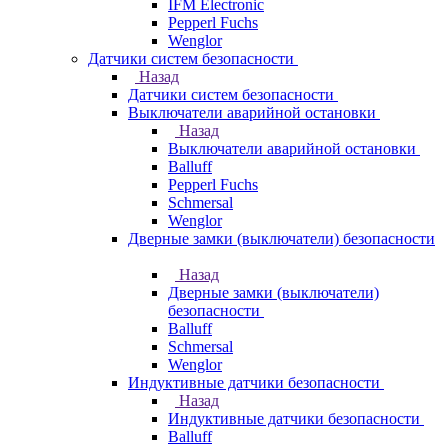
IFM Electronic
Pepperl Fuchs
Wenglor
Датчики систем безопасности
Назад
Датчики систем безопасности
Выключатели аварийной остановки
Назад
Выключатели аварийной остановки
Balluff
Pepperl Fuchs
Schmersal
Wenglor
Дверные замки (выключатели) безопасности
Назад
Дверные замки (выключатели)
безопасности
Balluff
Schmersal
Wenglor
Индуктивные датчики безопасности
Назад
Индуктивные датчики безопасности
Balluff