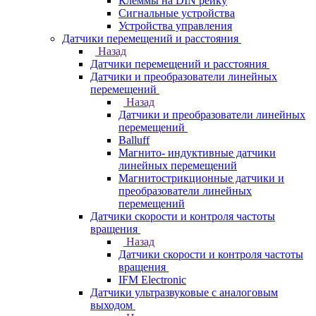
Клеммы на DIN рейку
Сигнальные устройства
Устройства управления
Датчики перемещений и расстояния
Назад
Датчики перемещений и расстояния
Датчики и преобразователи линейных
перемещений
Назад
Датчики и преобразователи линейных
перемещений
Balluff
Магнито- индуктивные датчики
линейных перемещений
Магнитострикционные датчики и
преобразователи линейных
перемещений
Датчики скорости и контроля частоты
вращения
Назад
Датчики скорости и контроля частоты
вращения
IFM Electronic
Датчики ультразвуковые с аналоговым
выходом