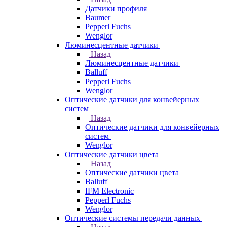
Датчики профиля
Baumer
Pepperl Fuchs
Wenglor
Люминесцентные датчики
Назад
Люминесцентные датчики
Balluff
Pepperl Fuchs
Wenglor
Оптические датчики для конвейерных
систем
Назад
Оптические датчики для конвейерных
систем
Wenglor
Оптические датчики цвета
Назад
Оптические датчики цвета
Balluff
IFM Electronic
Pepperl Fuchs
Wenglor
Оптические системы передачи данных