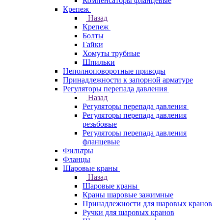
Компенсаторы фланцевые
Крепеж
Назад
Крепеж
Болты
Гайки
Хомуты трубные
Шпильки
Неполноповоротные приводы
Принадлежности к запорной арматуре
Регуляторы перепада давления
Назад
Регуляторы перепада давления
Регуляторы перепада давления
резьбовые
Регуляторы перепада давления
фланцевые
Фильтры
Фланцы
Шаровые краны
Назад
Шаровые краны
Краны шаровые зажимные
Принадлежности для шаровых кранов
Ручки для шаровых кранов