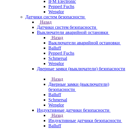
IFM Electronic
Pepperl Fuchs
Wenglor
Датчики систем безопасности
Назад
Датчики систем безопасности
Выключатели аварийной остановки
Назад
Выключатели аварийной остановки
Balluff
Pepperl Fuchs
Schmersal
Wenglor
Дверные замки (выключатели) безопасности
Назад
Дверные замки (выключатели)
безопасности
Balluff
Schmersal
Wenglor
Индуктивные датчики безопасности
Назад
Индуктивные датчики безопасности
Balluff