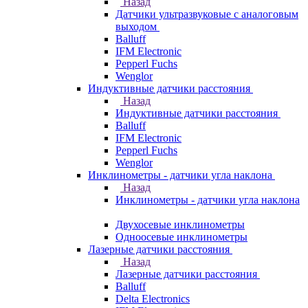
Назад
Датчики ультразвуковые с аналоговым
выходом
Balluff
IFM Electronic
Pepperl Fuchs
Wenglor
Индуктивные датчики расстояния
Назад
Индуктивные датчики расстояния
Balluff
IFM Electronic
Pepperl Fuchs
Wenglor
Инклинометры - датчики угла наклона
Назад
Инклинометры - датчики угла наклона
Двухосевые инклинометры
Одноосевые инклинометры
Лазерные датчики расстояния
Назад
Лазерные датчики расстояния
Balluff
Delta Electronics