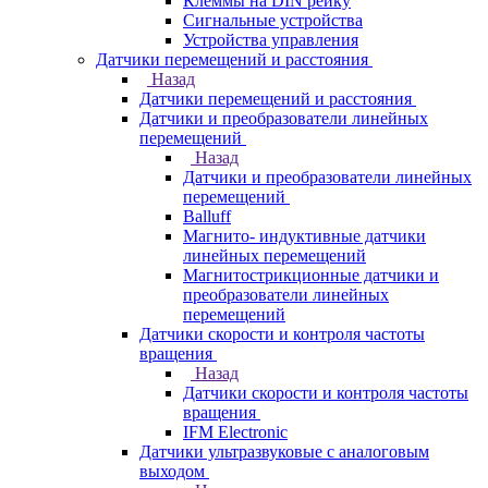
Клеммы на DIN рейку
Сигнальные устройства
Устройства управления
Датчики перемещений и расстояния
Назад
Датчики перемещений и расстояния
Датчики и преобразователи линейных
перемещений
Назад
Датчики и преобразователи линейных
перемещений
Balluff
Магнито- индуктивные датчики
линейных перемещений
Магнитострикционные датчики и
преобразователи линейных
перемещений
Датчики скорости и контроля частоты
вращения
Назад
Датчики скорости и контроля частоты
вращения
IFM Electronic
Датчики ультразвуковые с аналоговым
выходом