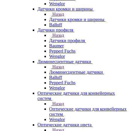
Wenglor
Датчики кромки и ширины
Назад
Датчики кромки и ширины
Balluff
Датчики профиля
Назад
Датчики профиля
Baumer
Pepperl Fuchs
Wenglor
Люминесцентные датчики
Назад
Люминесцентные датчики
Balluff
Pepperl Fuchs
Wenglor
Оптические датчики для конвейерных
систем
Назад
Оптические датчики для конвейерных
систем
Wenglor
Оптические датчики цвета
Назад