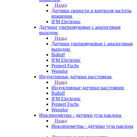
Назад
Датчики скорости и контроля частоты
вращения
IFM Electronic
Датчики ультразвуковые с аналоговым
выходом
Назад
Датчики ультразвуковые с аналоговым
выходом
Balluff
IFM Electronic
Pepperl Fuchs
Wenglor
Индуктивные датчики расстояния
Назад
Индуктивные датчики расстояния
Balluff
IFM Electronic
Pepperl Fuchs
Wenglor
Инклинометры - датчики угла наклона
Назад
Инклинометры - датчики угла наклона