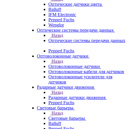
Оптические датчики цвета
Balluff
IFM Electronic
Pepperl Fuchs
Wenglor
Оптические системы передачи данных
Назад
Оптические системы передачи данных
Pepperl Fuchs
Оптоволоконные датчики
Назад
Оптоволоконные датчики
Оптоволоконные кабели для датчиков
Оптоволоконные усилители для
датчиков
Радарные датчики движения
Назад
Радарные датчики движения
Pepperl Fuchs
Световые барьеры
Назад
Световые барьеры
Balluff
Pepperl Fuchs