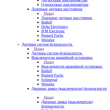
Двухосевые инклинометры
Одноосевые инклинометры
Лазерные датчики расстояния
Назад
Лазерные датчики расстояния
Balluff
Delta Electronics
IFM Electronic
Pepperl Fuchs
Wenglor
Датчики систем безопасности
Назад
Датчики систем безопасности
Выключатели аварийной остановки
Назад
Выключатели аварийной остановки
Balluff
Pepperl Fuchs
Schmersal
Wenglor
Дверные замки (выключатели) безопасности
Назад
Дверные замки (выключатели)
безопасности