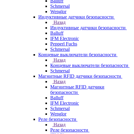
Balluff
Schmersal
Wenglor
Индуктивные датчики безопасности
Назад
Индуктивные датчики безопасности
Balluff
IFM Electronic
Pepperl Fuchs
Schmersal
Концевые выключатели безопасности
Назад
Концевые выключатели безопасности
Schmersal
Магнитные RFID датчики безопасности
Назад
Магнитные RFID датчики
безопасности
Balluff
IFM Electronic
Schmersal
Wenglor
Реле безопасности
Назад
Реле безопасности