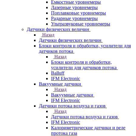
Емкостные уровнемеры
Лазерные уровнемеры
Поплавковые уровнемеры
Радарные уровнемеры
Ультразвуковые уровнемеры
Датчики физических величин
Назад
Датчики физических величин
Блоки контроля и обработки, усилители для
датчиков потока
Назад
Блоки контроля и обработки,
усилители для датчиков потока
Balluff
IFM Electronic
Вакуумные датчики
Назад
Вакуумные датчики
IFM Electronic
Датчики потока воздуха и газов
Назад
Датчики потока воздуха и газов
IFM Electronic
Калориметрические датчики и реле
протока газа