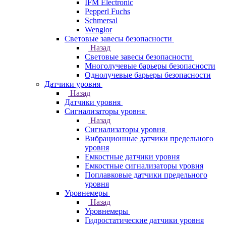
IFM Electronic
Pepperl Fuchs
Schmersal
Wenglor
Световые завесы безопасности
Назад
Световые завесы безопасности
Многолучевые барьеры безопасности
Однолучевые барьеры безопасности
Датчики уровня
Назад
Датчики уровня
Сигнализаторы уровня
Назад
Сигнализаторы уровня
Вибрационные датчики предельного
уровня
Емкостные датчики уровня
Емкостные сигнализаторы уровня
Поплавковые датчики предельного
уровня
Уровнемеры
Назад
Уровнемеры
Гидростатические датчики уровня