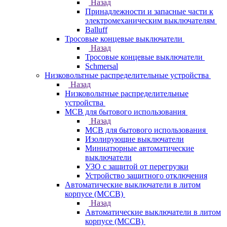
Назад
Принадлежности и запасные части к
электромеханическим выключателям
Balluff
Тросовые концевые выключатели
Назад
Тросовые концевые выключатели
Schmersal
Низковольтные распределительные устройства
Назад
Низковольтные распределительные
устройства
MCB для бытового использования
Назад
MCB для бытового использования
Изолирующие выключатели
Миниатюрные автоматические
выключатели
УЗО с защитой от перегрузки
Устройство защитного отключения
Автоматические выключатели в литом
корпусе (MCCB)
Назад
Автоматические выключатели в литом
корпусе (MCCB)