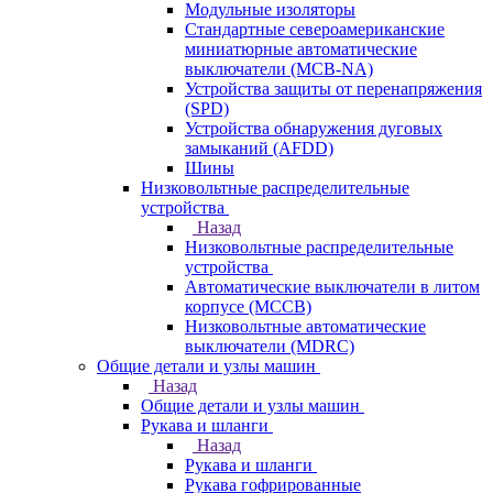
Модульные изоляторы
Стандартные североамериканские
миниатюрные автоматические
выключатели (MCB-NA)
Устройства защиты от перенапряжения
(SPD)
Устройства обнаружения дуговых
замыканий (AFDD)
Шины
Низковольтные распределительные
устройства
Назад
Низковольтные распределительные
устройства
Автоматические выключатели в литом
корпусе (MCCB)
Низковольтные автоматические
выключатели (MDRC)
Общие детали и узлы машин
Назад
Общие детали и узлы машин
Рукава и шланги
Назад
Рукава и шланги
Рукава гофрированные