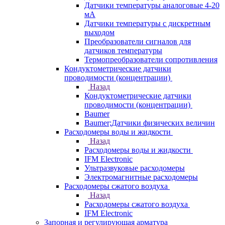
Датчики температуры аналоговые 4-20
мА
Датчики температуры с дискретным
выходом
Преобразователи сигналов для
датчиков температуры
Термопреобразователи сопротивления
Кондуктометрические датчики
проводимости (концентрации)
Назад
Кондуктометрические датчики
проводимости (концентрации)
Baumer
Baumer;Датчики физических величин
Расходомеры воды и жидкости
Назад
Расходомеры воды и жидкости
IFM Electronic
Ультразвуковые расходомеры
Электромагнитные расходомеры
Расходомеры сжатого воздуха
Назад
Расходомеры сжатого воздуха
IFM Electronic
Запорная и регулирующая арматура