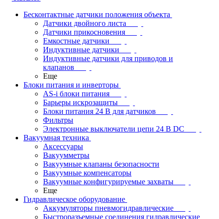
Бесконтактные датчики положения объекта
Датчики двойного листа
Датчики прикосновения
Емкостные датчики
Индуктивные датчики
Индуктивные датчики для приводов и
клапанов
Еще
Блоки питания и инверторы
AS-i блоки питания
Барьеры искрозащиты
Блоки питания 24 В для датчиков
Фильтры
Электронные выключатели цепи 24 В DC
Вакуумная техника
Аксессуары
Вакуумметры
Вакуумные клапаны безопасности
Вакуумные компенсаторы
Вакуумные конфигурируемые захваты
Еще
Гидравлическое оборудование
Аккумуляторы пневмогидравлические
Быстроразъемные соединения гидравлические