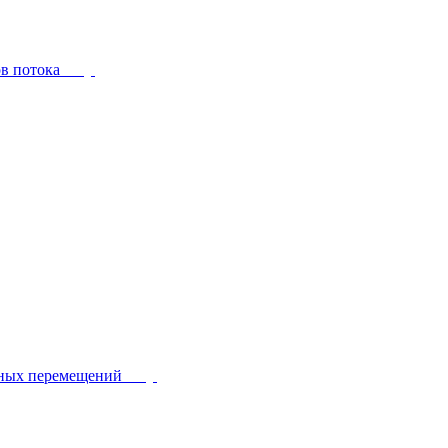
ов потока
йных перемещений