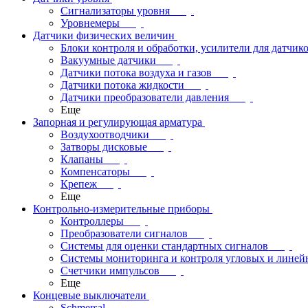
Сигнализаторы уровня
Уровнемеры
Датчики физических величин
Блоки контроля и обработки, усилители для датчик
Вакуумные датчики
Датчики потока воздуха и газов
Датчики потока жидкости
Датчики преобразователи давления
Еще
Запорная и регулирующая арматура
Воздухоотводчики
Затворы дисковые
Клапаны
Компенсаторы
Крепеж
Еще
Контрольно-измерительные приборы
Контроллеры
Преобразователи сигналов
Системы для оценки стандартных сигналов
Системы мониторинга и контроля угловых и лине
Счетчики импульсов
Еще
Концевые выключатели
Schmersal