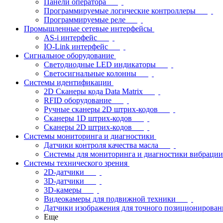
Панели оператора
Программируемые логические контроллеры
Программируемые реле
Промышленные сетевые интерфейсы
AS-i интерфейс
IO-Link интерфейс
Сигнальное оборудование
Светодиодные LED индикаторы
Светосигнальные колонны
Системы идентификации
2D Сканеры кода Data Matrix
RFID оборудование
Ручные сканеры 2D штрих-кодов
Сканеры 1D штрих-кодов
Сканеры 2D штрих-кодов
Системы мониторинга и диагностики
Датчики контроля качества масла
Системы для мониторинга и диагностики вибрации
Системы технического зрения
2D-датчики
3D-датчики
3D-камеры
Видеокамеры для подвижной техники
Датчики изображения для точного позиционирован
Еще