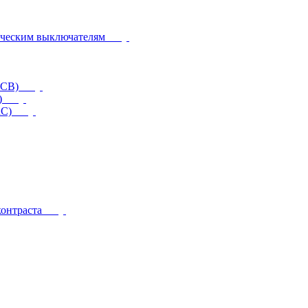
ическим выключателям
CCB)
)
RC)
контраста