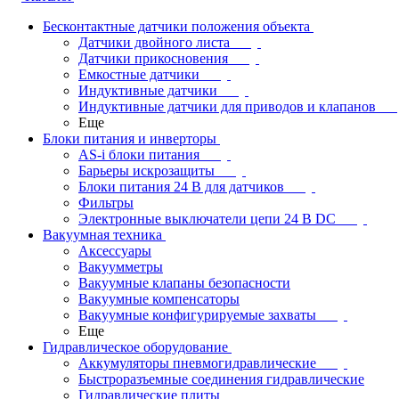
Бесконтактные датчики положения объекта
Датчики двойного листа
Датчики прикосновения
Емкостные датчики
Индуктивные датчики
Индуктивные датчики для приводов и клапанов
Еще
Блоки питания и инверторы
AS-i блоки питания
Барьеры искрозащиты
Блоки питания 24 В для датчиков
Фильтры
Электронные выключатели цепи 24 В DC
Вакуумная техника
Аксессуары
Вакуумметры
Вакуумные клапаны безопасности
Вакуумные компенсаторы
Вакуумные конфигурируемые захваты
Еще
Гидравлическое оборудование
Аккумуляторы пневмогидравлические
Быстроразъемные соединения гидравлические
Гидравлические плиты