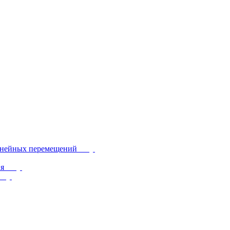
инейных перемещений
ия