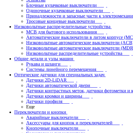
Блочные кулачковые выключатели
Одиночные кулачковые выключатели
Принадлежности и запасные части к электромехан
Тросовые концевые выключатели
Низковольтные распределительные устройства
MCB для бытового использования
Автоматические выключатели в литом корпусе (M
Низковольтные автоматические выключатели (ACB
Низковольтные автоматические выключатели (MD
Низковольтные распределительные устройства
Общие детали и узлы машин
Рукава и шланги
Системы линейного перемещения
Оптические датчики для специальных задач
Датчики 2D-LiDAR
Датчики автоматической двери
Датчики контрастных меток, датчики фотометки и 
Датчики кромки и ширины
Датчики профиля
Еще
Переключатели и кнопки
Аварийные выключатели
Аксессуары для кнопок и переключателей
Кнопочные выключатели