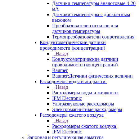
Датчики температуры аналоговые 4-20
мА
Датчики температуры с дискретным
выходом
Преобразователи сигналов для
датчиков температуры
Термопреобразователи сопротивления
Кондуктометрические датчики
проводимости (концентрации)
Назад
Кондуктометрические датчики
проводимости (концентрации)
Baumer
Baumer;Датчики физических величин
Расходомеры воды и жидкости
Назад
Расходомеры воды и жидкости
IFM Electronic
Ультразвуковые расходомеры
Электромагнитные расходомеры
Расходомеры сжатого воздуха
Назад
Расходомеры сжатого воздуха
IFM Electronic
Запорная и регулирующая арматура