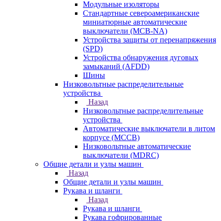
Модульные изоляторы
Стандартные североамериканские
миниатюрные автоматические
выключатели (MCB-NA)
Устройства защиты от перенапряжения
(SPD)
Устройства обнаружения дуговых
замыканий (AFDD)
Шины
Низковольтные распределительные
устройства
Назад
Низковольтные распределительные
устройства
Автоматические выключатели в литом
корпусе (MCCB)
Низковольтные автоматические
выключатели (MDRC)
Общие детали и узлы машин
Назад
Общие детали и узлы машин
Рукава и шланги
Назад
Рукава и шланги
Рукава гофрированные