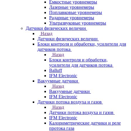
Емкостные уровнемеры
Лазерные уровнемеры
Поплавковые уровнемеры
Радарные уровнемеры
Ультразвуковые уровнемеры
Датчики физических величин
Назад
Датчики физических величин
Блоки контроля и обработки, усилители для
датчиков потока
Назад
Блоки контроля и обработки,
усилители для датчиков потока
Balluff
IFM Electronic
Вакуумные датчики
Назад
Вакуумные датчики
IFM Electronic
Датчики потока воздуха и газов
Назад
Датчики потока воздуха и газов
IFM Electronic
Калориметрические датчики и реле
протока газа