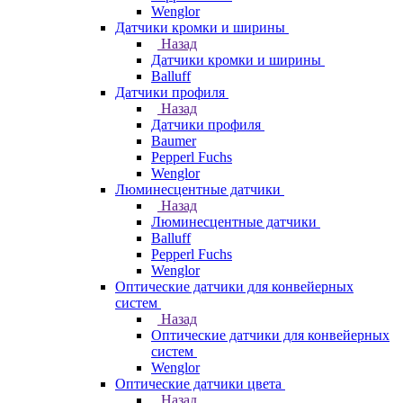
Wenglor
Датчики кромки и ширины
Назад
Датчики кромки и ширины
Balluff
Датчики профиля
Назад
Датчики профиля
Baumer
Pepperl Fuchs
Wenglor
Люминесцентные датчики
Назад
Люминесцентные датчики
Balluff
Pepperl Fuchs
Wenglor
Оптические датчики для конвейерных
систем
Назад
Оптические датчики для конвейерных
систем
Wenglor
Оптические датчики цвета
Назад