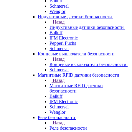
Balluff
Schmersal
Wenglor
Индуктивные датчики безопасности
Назад
Индуктивные датчики безопасности
Balluff
IFM Electronic
Pepperl Fuchs
Schmersal
Концевые выключатели безопасности
Назад
Концевые выключатели безопасности
Schmersal
Магнитные RFID датчики безопасности
Назад
Магнитные RFID датчики
безопасности
Balluff
IFM Electronic
Schmersal
Wenglor
Реле безопасности
Назад
Реле безопасности