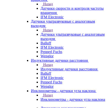
Назад
Датчики скорости и контроля частоты
вращения
IFM Electronic
Датчики ультразвуковые с аналоговым
выходом
Назад
Датчики ультразвуковые с аналоговым
выходом
Balluff
IFM Electronic
Pepperl Fuchs
Wenglor
Индуктивные датчики расстояния
Назад
Индуктивные датчики расстояния
Balluff
IFM Electronic
Pepperl Fuchs
Wenglor
Инклинометры - датчики угла наклона
Назад
Инклинометры - датчики угла наклона