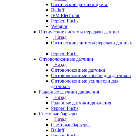
Оптические датчики цвета
Balluff
IFM Electronic
Pepperl Fuchs
Wenglor
Оптические системы передачи данных
Назад
Оптические системы передачи данных
Pepperl Fuchs
Оптоволоконные датчики
Назад
Оптоволоконные датчики
Оптоволоконные кабели для датчиков
Оптоволоконные усилители для
датчиков
Радарные датчики движения
Назад
Радарные датчики движения
Pepperl Fuchs
Световые барьеры
Назад
Световые барьеры
Balluff
Pepperl Fuchs