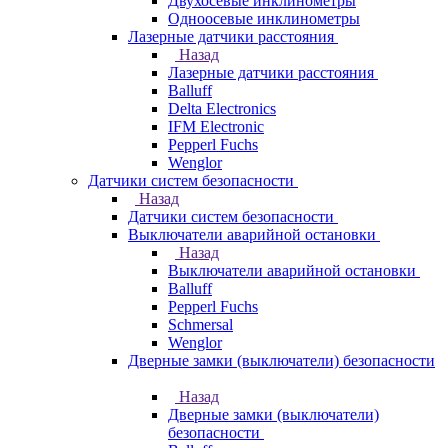
Двухосевые инклинометры
Одноосевые инклинометры
Лазерные датчики расстояния
Назад
Лазерные датчики расстояния
Balluff
Delta Electronics
IFM Electronic
Pepperl Fuchs
Wenglor
Датчики систем безопасности
Назад
Датчики систем безопасности
Выключатели аварийной остановки
Назад
Выключатели аварийной остановки
Balluff
Pepperl Fuchs
Schmersal
Wenglor
Дверные замки (выключатели) безопасности
Назад
Дверные замки (выключатели)
безопасности