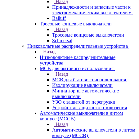
Назад
Принадлежности и запасные части к
электромеханическим выключателям
Balluff
Тросовые концевые выключатели
Назад
Тросовые концевые выключатели
Schmersal
Низковольтные распределительные устройства
Назад
Низковольтные распределительные
устройства
MCB для бытового использования
Назад
MCB для бытового использования
Изолирующие выключатели
Миниатюрные автоматические
выключатели
УЗО с защитой от перегрузки
Устройство защитного отключения
Автоматические выключатели в литом
корпусе (MCCB)
Назад
Автоматические выключатели в литом
корпусе (MCCB)