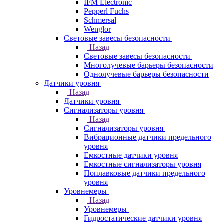
IFM Electronic
Pepperl Fuchs
Schmersal
Wenglor
Световые завесы безопасности
Назад
Световые завесы безопасности
Многолучевые барьеры безопасности
Однолучевые барьеры безопасности
Датчики уровня
Назад
Датчики уровня
Сигнализаторы уровня
Назад
Сигнализаторы уровня
Вибрационные датчики предельного
уровня
Емкостные датчики уровня
Емкостные сигнализаторы уровня
Поплавковые датчики предельного
уровня
Уровнемеры
Назад
Уровнемеры
Гидростатические датчики уровня