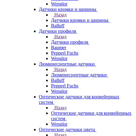
Wenglor
Датчики кромки и ширины
Назад
Датчики кромки и ширины
Balluff
Датчики профиля
Назад
Датчики профиля
Baumer
Pepperl Fuchs
Wenglor
Люминесцентные датчики
Назад
Люминесцентные датчики
Balluff
Pepperl Fuchs
Wenglor
Оптические датчики для конвейерных
систем
Назад
Оптические датчики для конвейерных
систем
Wenglor
Оптические датчики цвета
Назад