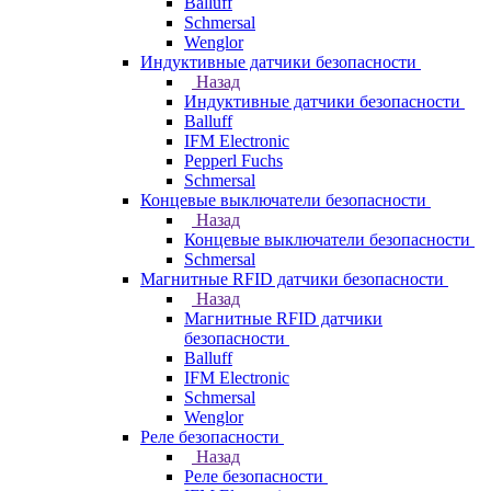
Balluff
Schmersal
Wenglor
Индуктивные датчики безопасности
Назад
Индуктивные датчики безопасности
Balluff
IFM Electronic
Pepperl Fuchs
Schmersal
Концевые выключатели безопасности
Назад
Концевые выключатели безопасности
Schmersal
Магнитные RFID датчики безопасности
Назад
Магнитные RFID датчики
безопасности
Balluff
IFM Electronic
Schmersal
Wenglor
Реле безопасности
Назад
Реле безопасности