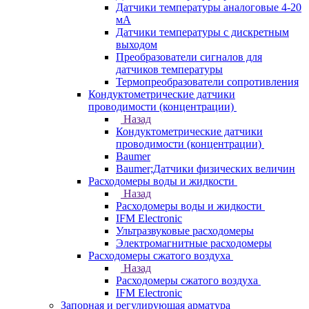
Датчики температуры аналоговые 4-20
мА
Датчики температуры с дискретным
выходом
Преобразователи сигналов для
датчиков температуры
Термопреобразователи сопротивления
Кондуктометрические датчики
проводимости (концентрации)
Назад
Кондуктометрические датчики
проводимости (концентрации)
Baumer
Baumer;Датчики физических величин
Расходомеры воды и жидкости
Назад
Расходомеры воды и жидкости
IFM Electronic
Ультразвуковые расходомеры
Электромагнитные расходомеры
Расходомеры сжатого воздуха
Назад
Расходомеры сжатого воздуха
IFM Electronic
Запорная и регулирующая арматура