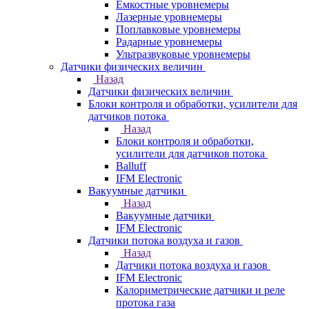
Емкостные уровнемеры
Лазерные уровнемеры
Поплавковые уровнемеры
Радарные уровнемеры
Ультразвуковые уровнемеры
Датчики физических величин
Назад
Датчики физических величин
Блоки контроля и обработки, усилители для
датчиков потока
Назад
Блоки контроля и обработки,
усилители для датчиков потока
Balluff
IFM Electronic
Вакуумные датчики
Назад
Вакуумные датчики
IFM Electronic
Датчики потока воздуха и газов
Назад
Датчики потока воздуха и газов
IFM Electronic
Калориметрические датчики и реле
протока газа