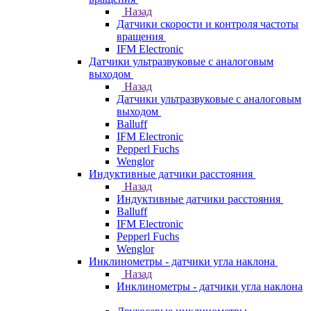
Назад
Датчики скорости и контроля частоты
вращения
IFM Electronic
Датчики ультразвуковые с аналоговым
выходом
Назад
Датчики ультразвуковые с аналоговым
выходом
Balluff
IFM Electronic
Pepperl Fuchs
Wenglor
Индуктивные датчики расстояния
Назад
Индуктивные датчики расстояния
Balluff
IFM Electronic
Pepperl Fuchs
Wenglor
Инклинометры - датчики угла наклона
Назад
Инклинометры - датчики угла наклона