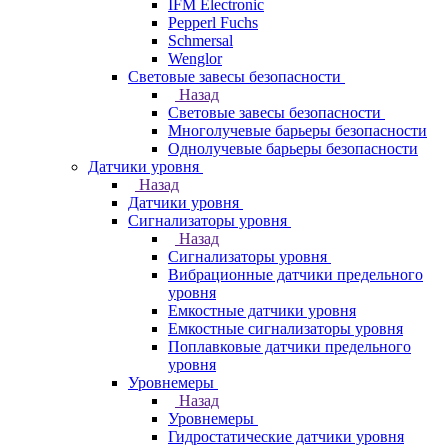
IFM Electronic
Pepperl Fuchs
Schmersal
Wenglor
Световые завесы безопасности
Назад
Световые завесы безопасности
Многолучевые барьеры безопасности
Однолучевые барьеры безопасности
Датчики уровня
Назад
Датчики уровня
Сигнализаторы уровня
Назад
Сигнализаторы уровня
Вибрационные датчики предельного
уровня
Емкостные датчики уровня
Емкостные сигнализаторы уровня
Поплавковые датчики предельного
уровня
Уровнемеры
Назад
Уровнемеры
Гидростатические датчики уровня