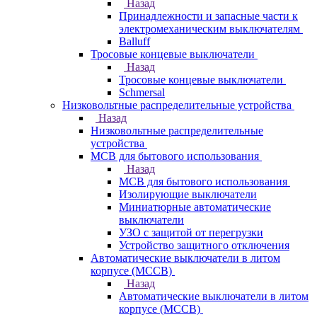
Назад
Принадлежности и запасные части к
электромеханическим выключателям
Balluff
Тросовые концевые выключатели
Назад
Тросовые концевые выключатели
Schmersal
Низковольтные распределительные устройства
Назад
Низковольтные распределительные
устройства
MCB для бытового использования
Назад
MCB для бытового использования
Изолирующие выключатели
Миниатюрные автоматические
выключатели
УЗО с защитой от перегрузки
Устройство защитного отключения
Автоматические выключатели в литом
корпусе (MCCB)
Назад
Автоматические выключатели в литом
корпусе (MCCB)