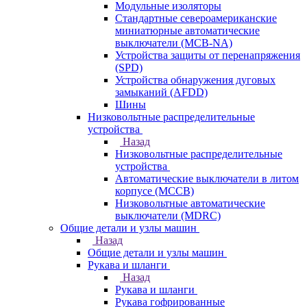
Модульные изоляторы
Стандартные североамериканские
миниатюрные автоматические
выключатели (MCB-NA)
Устройства защиты от перенапряжения
(SPD)
Устройства обнаружения дуговых
замыканий (AFDD)
Шины
Низковольтные распределительные
устройства
Назад
Низковольтные распределительные
устройства
Автоматические выключатели в литом
корпусе (MCCB)
Низковольтные автоматические
выключатели (MDRC)
Общие детали и узлы машин
Назад
Общие детали и узлы машин
Рукава и шланги
Назад
Рукава и шланги
Рукава гофрированные