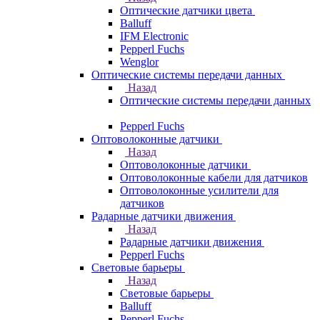
Оптические датчики цвета
Balluff
IFM Electronic
Pepperl Fuchs
Wenglor
Оптические системы передачи данных
Назад
Оптические системы передачи данных
Pepperl Fuchs
Оптоволоконные датчики
Назад
Оптоволоконные датчики
Оптоволоконные кабели для датчиков
Оптоволоконные усилители для
датчиков
Радарные датчики движения
Назад
Радарные датчики движения
Pepperl Fuchs
Световые барьеры
Назад
Световые барьеры
Balluff
Pepperl Fuchs