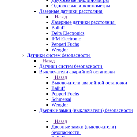
Двухосевые инклинометры
Одноосевые инклинометры
Лазерные датчики расстояния
Назад
Лазерные датчики расстояния
Balluff
Delta Electronics
IFM Electronic
Pepperl Fuchs
Wenglor
Датчики систем безопасности
Назад
Датчики систем безопасности
Выключатели аварийной остановки
Назад
Выключатели аварийной остановки
Balluff
Pepperl Fuchs
Schmersal
Wenglor
Дверные замки (выключатели) безопасности
Назад
Дверные замки (выключатели)
безопасности