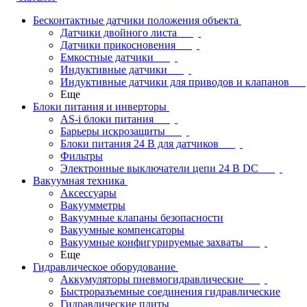
Бесконтактные датчики положения объекта
Датчики двойного листа
Датчики прикосновения
Емкостные датчики
Индуктивные датчики
Индуктивные датчики для приводов и клапанов
Еще
Блоки питания и инверторы
AS-i блоки питания
Барьеры искрозащиты
Блоки питания 24 В для датчиков
Фильтры
Электронные выключатели цепи 24 В DC
Вакуумная техника
Аксессуары
Вакуумметры
Вакуумные клапаны безопасности
Вакуумные компенсаторы
Вакуумные конфигурируемые захваты
Еще
Гидравлическое оборудование
Аккумуляторы пневмогидравлические
Быстроразъемные соединения гидравлические
Гидравлические плиты