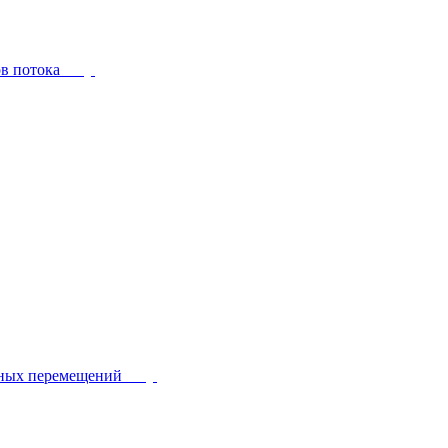
ов потока
йных перемещений