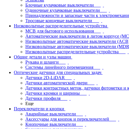
Блочные кулачковые выключатели
Одиночные кулачковые выключатели
Принадлежности и запасные части к электромехан
Тросовые концевые выключатели
Низковольтные распределительные устройства
MCB для бытового использования
Автоматические выключатели в литом корпусе (M
Низковольтные автоматические выключатели (ACB
Низковольтные автоматические выключатели (MD
Низковольтные распределительные устройства
Общие детали и узлы машин
Рукава и шланги
Системы линейного перемещения
Оптические датчики для специальных задач
Датчики 2D-LiDAR
Датчики автоматической двери
Датчики контрастных меток, датчики фотометки и 
Датчики кромки и ширины
Датчики профиля
Еще
Переключатели и кнопки
Аварийные выключатели
Аксессуары для кнопок и переключателей
Кнопочные выключатели