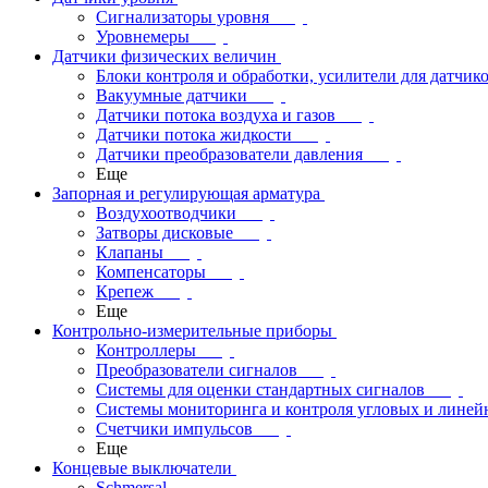
Сигнализаторы уровня
Уровнемеры
Датчики физических величин
Блоки контроля и обработки, усилители для датчик
Вакуумные датчики
Датчики потока воздуха и газов
Датчики потока жидкости
Датчики преобразователи давления
Еще
Запорная и регулирующая арматура
Воздухоотводчики
Затворы дисковые
Клапаны
Компенсаторы
Крепеж
Еще
Контрольно-измерительные приборы
Контроллеры
Преобразователи сигналов
Системы для оценки стандартных сигналов
Системы мониторинга и контроля угловых и лине
Счетчики импульсов
Еще
Концевые выключатели
Schmersal