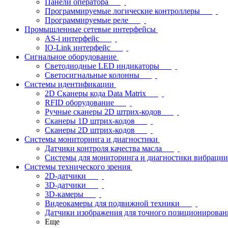
Панели оператора
Программируемые логические контроллеры
Программируемые реле
Промышленные сетевые интерфейсы
AS-i интерфейс
IO-Link интерфейс
Сигнальное оборудование
Светодиодные LED индикаторы
Светосигнальные колонны
Системы идентификации
2D Сканеры кода Data Matrix
RFID оборудование
Ручные сканеры 2D штрих-кодов
Сканеры 1D штрих-кодов
Сканеры 2D штрих-кодов
Системы мониторинга и диагностики
Датчики контроля качества масла
Системы для мониторинга и диагностики вибрации
Системы технического зрения
2D-датчики
3D-датчики
3D-камеры
Видеокамеры для подвижной техники
Датчики изображения для точного позиционирован
Еще