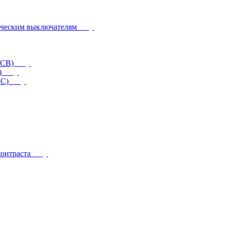
ическим выключателям
CCB)
)
RC)
контраста