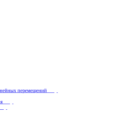
инейных перемещений
ия