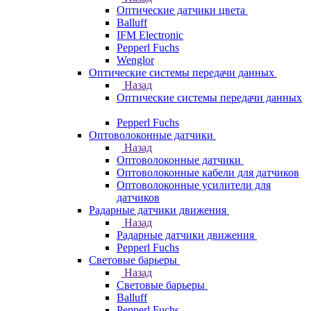
Оптические датчики цвета
Balluff
IFM Electronic
Pepperl Fuchs
Wenglor
Оптические системы передачи данных
Назад
Оптические системы передачи данных
Pepperl Fuchs
Оптоволоконные датчики
Назад
Оптоволоконные датчики
Оптоволоконные кабели для датчиков
Оптоволоконные усилители для
датчиков
Радарные датчики движения
Назад
Радарные датчики движения
Pepperl Fuchs
Световые барьеры
Назад
Световые барьеры
Balluff
Pepperl Fuchs