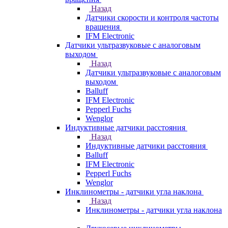
Назад
Датчики скорости и контроля частоты
вращения
IFM Electronic
Датчики ультразвуковые с аналоговым
выходом
Назад
Датчики ультразвуковые с аналоговым
выходом
Balluff
IFM Electronic
Pepperl Fuchs
Wenglor
Индуктивные датчики расстояния
Назад
Индуктивные датчики расстояния
Balluff
IFM Electronic
Pepperl Fuchs
Wenglor
Инклинометры - датчики угла наклона
Назад
Инклинометры - датчики угла наклона