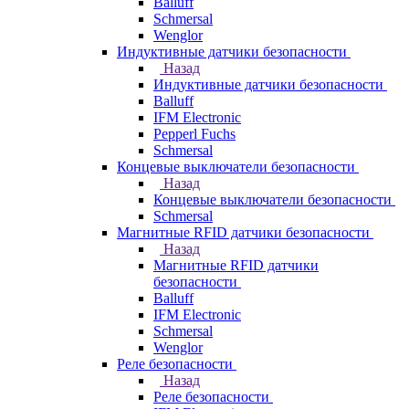
Balluff
Schmersal
Wenglor
Индуктивные датчики безопасности
Назад
Индуктивные датчики безопасности
Balluff
IFM Electronic
Pepperl Fuchs
Schmersal
Концевые выключатели безопасности
Назад
Концевые выключатели безопасности
Schmersal
Магнитные RFID датчики безопасности
Назад
Магнитные RFID датчики
безопасности
Balluff
IFM Electronic
Schmersal
Wenglor
Реле безопасности
Назад
Реле безопасности