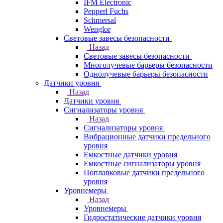
IFM Electronic
Pepperl Fuchs
Schmersal
Wenglor
Световые завесы безопасности
Назад
Световые завесы безопасности
Многолучевые барьеры безопасности
Однолучевые барьеры безопасности
Датчики уровня
Назад
Датчики уровня
Сигнализаторы уровня
Назад
Сигнализаторы уровня
Вибрационные датчики предельного
уровня
Емкостные датчики уровня
Емкостные сигнализаторы уровня
Поплавковые датчики предельного
уровня
Уровнемеры
Назад
Уровнемеры
Гидростатические датчики уровня