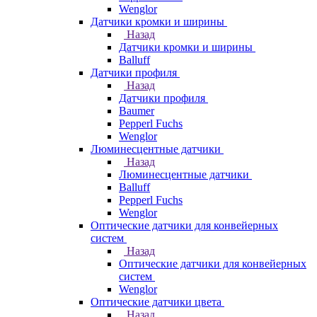
Wenglor
Датчики кромки и ширины
Назад
Датчики кромки и ширины
Balluff
Датчики профиля
Назад
Датчики профиля
Baumer
Pepperl Fuchs
Wenglor
Люминесцентные датчики
Назад
Люминесцентные датчики
Balluff
Pepperl Fuchs
Wenglor
Оптические датчики для конвейерных
систем
Назад
Оптические датчики для конвейерных
систем
Wenglor
Оптические датчики цвета
Назад