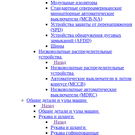
Модульные изоляторы
Стандартные североамериканские
миниатюрные автоматические
выключатели (MCB-NA)
Устройства защиты от перенапряжения
(SPD)
Устройства обнаружения дуговых
замыканий (AFDD)
Шины
Низковольтные распределительные
устройства
Назад
Низковольтные распределительные
устройства
Автоматические выключатели в литом
корпусе (MCCB)
Низковольтные автоматические
выключатели (MDRC)
Общие детали и узлы машин
Назад
Общие детали и узлы машин
Рукава и шланги
Назад
Рукава и шланги
Рукава гофрированные