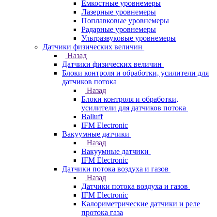
Емкостные уровнемеры
Лазерные уровнемеры
Поплавковые уровнемеры
Радарные уровнемеры
Ультразвуковые уровнемеры
Датчики физических величин
Назад
Датчики физических величин
Блоки контроля и обработки, усилители для
датчиков потока
Назад
Блоки контроля и обработки,
усилители для датчиков потока
Balluff
IFM Electronic
Вакуумные датчики
Назад
Вакуумные датчики
IFM Electronic
Датчики потока воздуха и газов
Назад
Датчики потока воздуха и газов
IFM Electronic
Калориметрические датчики и реле
протока газа