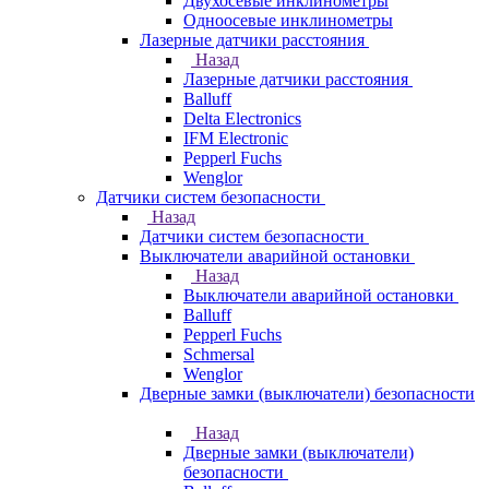
Двухосевые инклинометры
Одноосевые инклинометры
Лазерные датчики расстояния
Назад
Лазерные датчики расстояния
Balluff
Delta Electronics
IFM Electronic
Pepperl Fuchs
Wenglor
Датчики систем безопасности
Назад
Датчики систем безопасности
Выключатели аварийной остановки
Назад
Выключатели аварийной остановки
Balluff
Pepperl Fuchs
Schmersal
Wenglor
Дверные замки (выключатели) безопасности
Назад
Дверные замки (выключатели)
безопасности