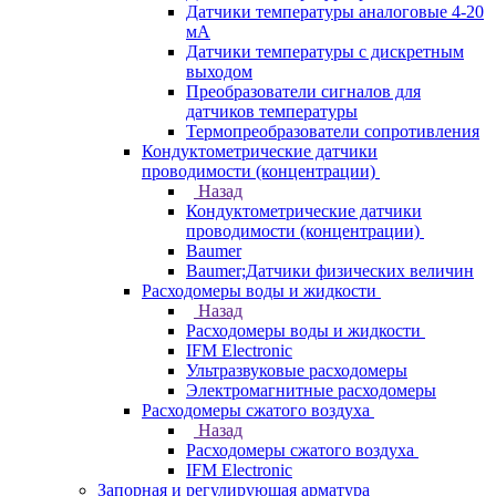
Датчики температуры аналоговые 4-20
мА
Датчики температуры с дискретным
выходом
Преобразователи сигналов для
датчиков температуры
Термопреобразователи сопротивления
Кондуктометрические датчики
проводимости (концентрации)
Назад
Кондуктометрические датчики
проводимости (концентрации)
Baumer
Baumer;Датчики физических величин
Расходомеры воды и жидкости
Назад
Расходомеры воды и жидкости
IFM Electronic
Ультразвуковые расходомеры
Электромагнитные расходомеры
Расходомеры сжатого воздуха
Назад
Расходомеры сжатого воздуха
IFM Electronic
Запорная и регулирующая арматура