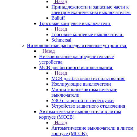
Назад
Принадлежности и запасные части к
электромеханическим выключателям
Balluff
Тросовые концевые выключатели
Назад
Тросовые концевые выключатели
Schmersal
Низковольтные распределительные устройства
Назад
Низковольтные распределительные
устройства
MCB для бытового использования
Назад
MCB для бытового использования
Изолирующие выключатели
Миниатюрные автоматические
выключатели
УЗО с защитой от перегрузки
Устройство защитного отключения
Автоматические выключатели в литом
корпусе (MCCB)
Назад
Автоматические выключатели в литом
корпусе (MCCB)