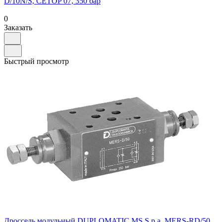
D/10N/S, CETOP 07, 350 бар
0
Заказать
Быстрый просмотр
Дроссель модульный DUPLOMATIC MS S.p.a. MERS-RD/50,