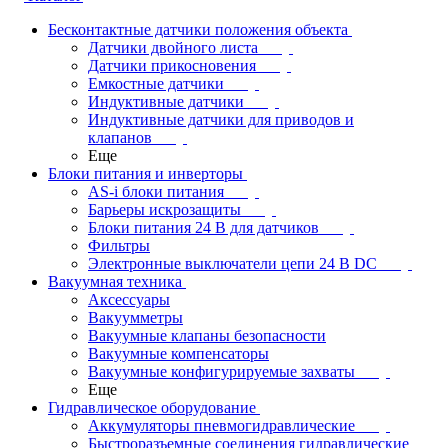
Бесконтактные датчики положения объекта
Датчики двойного листа
Датчики прикосновения
Емкостные датчики
Индуктивные датчики
Индуктивные датчики для приводов и
клапанов
Еще
Блоки питания и инверторы
AS-i блоки питания
Барьеры искрозащиты
Блоки питания 24 В для датчиков
Фильтры
Электронные выключатели цепи 24 В DC
Вакуумная техника
Аксессуары
Вакуумметры
Вакуумные клапаны безопасности
Вакуумные компенсаторы
Вакуумные конфигурируемые захваты
Еще
Гидравлическое оборудование
Аккумуляторы пневмогидравлические
Быстроразъемные соединения гидравлические