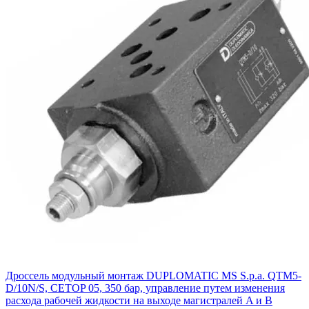
Дроссель модульный монтаж DUPLOMATIC MS S.p.a. QTM5-
D/10N/S, CETOP 05, 350 бар, управление путем изменения
расхода рабочей жидкости на выходе магистралей A и B