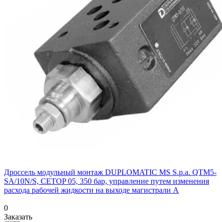
Дроссель модульный монтаж DUPLOMATIC MS S.p.a. QTM5-
SA/10N/S, CETOP 05, 350 бар, управление путем изменения
расхода рабочей жидкости на выходе магистрали A
0
Заказать