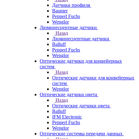
Датчики профиля
Baumer
Pepperl Fuchs
Wenglor
Люминесцентные датчики
Назад
Люминесцентные датчики
Balluff
Pepperl Fuchs
Wenglor
Оптические датчики для конвейерных
систем
Назад
Оптические датчики для конвейерных
систем
Wenglor
Оптические датчики цвета
Назад
Оптические датчики цвета
Balluff
IFM Electronic
Pepperl Fuchs
Wenglor
Оптические системы передачи данных