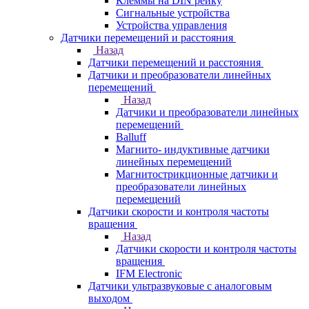
Клеммы на DIN рейку
Сигнальные устройства
Устройства управления
Датчики перемещений и расстояния
Назад
Датчики перемещений и расстояния
Датчики и преобразователи линейных
перемещений
Назад
Датчики и преобразователи линейных
перемещений
Balluff
Магнито- индуктивные датчики
линейных перемещений
Магнитострикционные датчики и
преобразователи линейных
перемещений
Датчики скорости и контроля частоты
вращения
Назад
Датчики скорости и контроля частоты
вращения
IFM Electronic
Датчики ультразвуковые с аналоговым
выходом