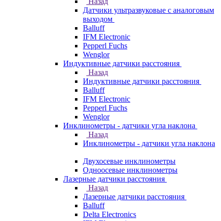
Назад
Датчики ультразвуковые с аналоговым
выходом
Balluff
IFM Electronic
Pepperl Fuchs
Wenglor
Индуктивные датчики расстояния
Назад
Индуктивные датчики расстояния
Balluff
IFM Electronic
Pepperl Fuchs
Wenglor
Инклинометры - датчики угла наклона
Назад
Инклинометры - датчики угла наклона
Двухосевые инклинометры
Одноосевые инклинометры
Лазерные датчики расстояния
Назад
Лазерные датчики расстояния
Balluff
Delta Electronics