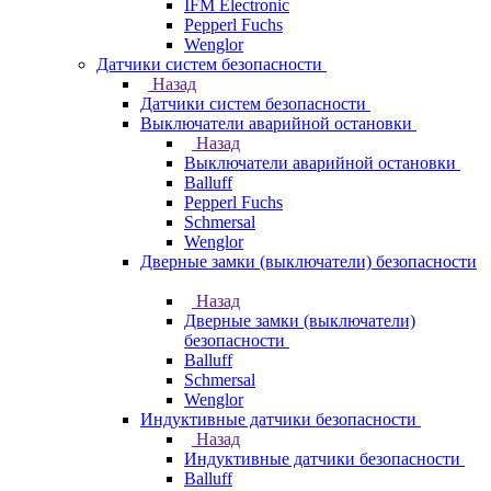
IFM Electronic
Pepperl Fuchs
Wenglor
Датчики систем безопасности
Назад
Датчики систем безопасности
Выключатели аварийной остановки
Назад
Выключатели аварийной остановки
Balluff
Pepperl Fuchs
Schmersal
Wenglor
Дверные замки (выключатели) безопасности
Назад
Дверные замки (выключатели)
безопасности
Balluff
Schmersal
Wenglor
Индуктивные датчики безопасности
Назад
Индуктивные датчики безопасности
Balluff