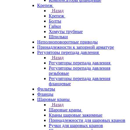
Компенсаторы фланцевые
Крепеж
Назад
Крепеж
Болты
Гайки
Хомуты трубные
Шпильки
Неполноповоротные приводы
Принадлежности к запорной арматуре
Регуляторы перепада давления
Назад
Регуляторы перепада давления
Регуляторы перепада давления
резьбовые
Регуляторы перепада давления
фланцевые
Фильтры
Фланцы
Шаровые краны
Назад
Шаровые краны
Краны шаровые зажимные
Принадлежности для шаровых кранов
Ручки для шаровых кранов