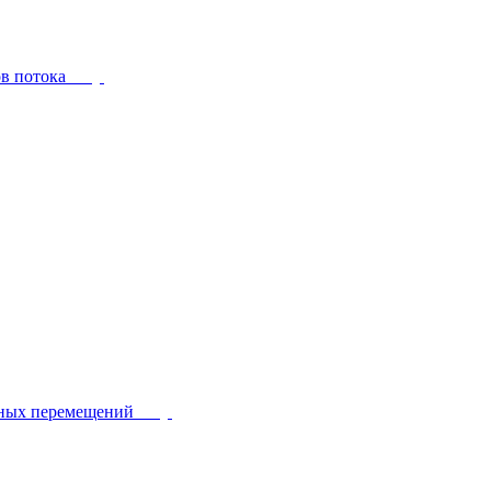
ов потока
йных перемещений