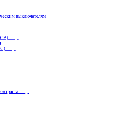
ическим выключателям
CCB)
)
RC)
контраста