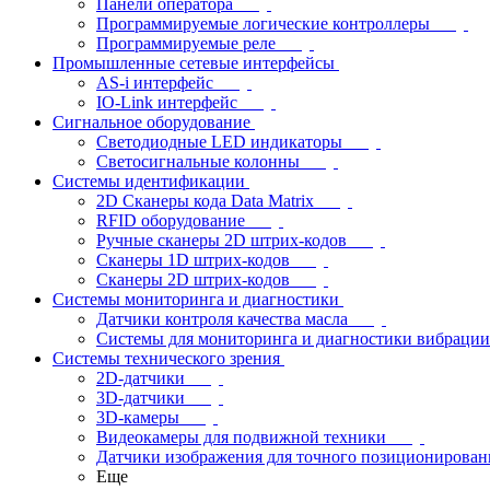
Панели оператора
Программируемые логические контроллеры
Программируемые реле
Промышленные сетевые интерфейсы
AS-i интерфейс
IO-Link интерфейс
Сигнальное оборудование
Светодиодные LED индикаторы
Светосигнальные колонны
Системы идентификации
2D Сканеры кода Data Matrix
RFID оборудование
Ручные сканеры 2D штрих-кодов
Сканеры 1D штрих-кодов
Сканеры 2D штрих-кодов
Системы мониторинга и диагностики
Датчики контроля качества масла
Системы для мониторинга и диагностики вибрации
Системы технического зрения
2D-датчики
3D-датчики
3D-камеры
Видеокамеры для подвижной техники
Датчики изображения для точного позиционирован
Еще