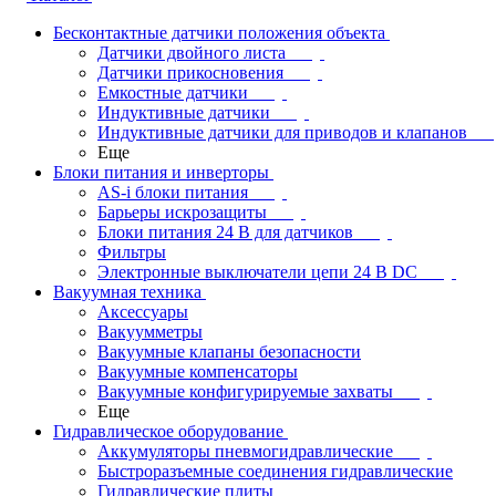
Бесконтактные датчики положения объекта
Датчики двойного листа
Датчики прикосновения
Емкостные датчики
Индуктивные датчики
Индуктивные датчики для приводов и клапанов
Еще
Блоки питания и инверторы
AS-i блоки питания
Барьеры искрозащиты
Блоки питания 24 В для датчиков
Фильтры
Электронные выключатели цепи 24 В DC
Вакуумная техника
Аксессуары
Вакуумметры
Вакуумные клапаны безопасности
Вакуумные компенсаторы
Вакуумные конфигурируемые захваты
Еще
Гидравлическое оборудование
Аккумуляторы пневмогидравлические
Быстроразъемные соединения гидравлические
Гидравлические плиты