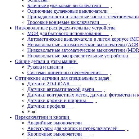
Блочные кулачковые выключатели
Одиночные кулачковые выключатели
Принадлежности и запасные части к электромехан
Тросовые концевые выключатели
Низковольтные распределительные устройства
MCB для бытового использования
Автоматические выключатели в литом корпусе (M
Низковольтные автоматические выключатели (ACB
Низковольтные автоматические выключатели (MD
Низковольтные распределительные устройства
Общие детали и узлы машин
Рукава и шланги
Системы линейного перемещения
Оптические датчики для специальных задач
Датчики 2D-LiDAR
Датчики автоматической двери
Датчики контрастных меток, датчики фотометки и 
Датчики кромки и ширины
Датчики профиля
Еще
Переключатели и кнопки
Аварийные выключатели
Аксессуары для кнопок и переключателей
Кнопочные выключатели