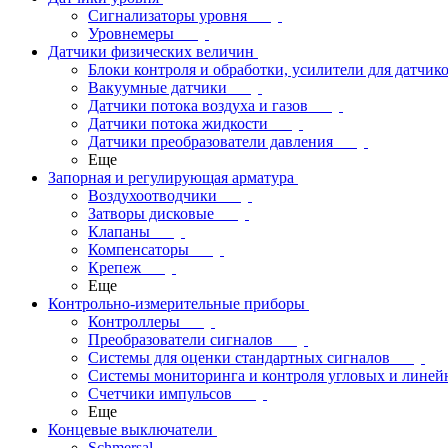
Сигнализаторы уровня
Уровнемеры
Датчики физических величин
Блоки контроля и обработки, усилители для датчик
Вакуумные датчики
Датчики потока воздуха и газов
Датчики потока жидкости
Датчики преобразователи давления
Еще
Запорная и регулирующая арматура
Воздухоотводчики
Затворы дисковые
Клапаны
Компенсаторы
Крепеж
Еще
Контрольно-измерительные приборы
Контроллеры
Преобразователи сигналов
Системы для оценки стандартных сигналов
Системы мониторинга и контроля угловых и лине
Счетчики импульсов
Еще
Концевые выключатели
Schmersal