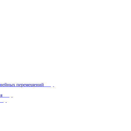
инейных перемещений
ия