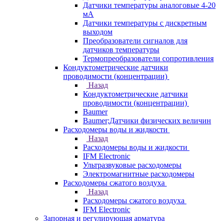
Датчики температуры аналоговые 4-20
мА
Датчики температуры с дискретным
выходом
Преобразователи сигналов для
датчиков температуры
Термопреобразователи сопротивления
Кондуктометрические датчики
проводимости (концентрации)
Назад
Кондуктометрические датчики
проводимости (концентрации)
Baumer
Baumer;Датчики физических величин
Расходомеры воды и жидкости
Назад
Расходомеры воды и жидкости
IFM Electronic
Ультразвуковые расходомеры
Электромагнитные расходомеры
Расходомеры сжатого воздуха
Назад
Расходомеры сжатого воздуха
IFM Electronic
Запорная и регулирующая арматура