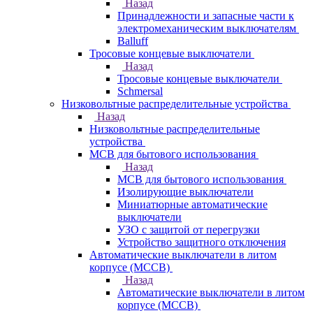
Назад
Принадлежности и запасные части к
электромеханическим выключателям
Balluff
Тросовые концевые выключатели
Назад
Тросовые концевые выключатели
Schmersal
Низковольтные распределительные устройства
Назад
Низковольтные распределительные
устройства
MCB для бытового использования
Назад
MCB для бытового использования
Изолирующие выключатели
Миниатюрные автоматические
выключатели
УЗО с защитой от перегрузки
Устройство защитного отключения
Автоматические выключатели в литом
корпусе (MCCB)
Назад
Автоматические выключатели в литом
корпусе (MCCB)