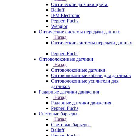
Оптические датчики цвета
Balluff
IFM Electronic
Pepperl Fuchs
Wenglor
Оптические системы передачи данных
Назад
Оптические системы передачи данных
Pepperl Fuchs
Оптоволоконные датчики
Назад
Оптоволоконные датчики
Оптоволоконные кабели для датчиков
Оптоволоконные усилители для
датчиков
Радарные датчики движения
Назад
Радарные датчики движения
Pepperl Fuchs
Световые барьеры
Назад
Световые барьеры
Balluff
Pepperl Fuchs