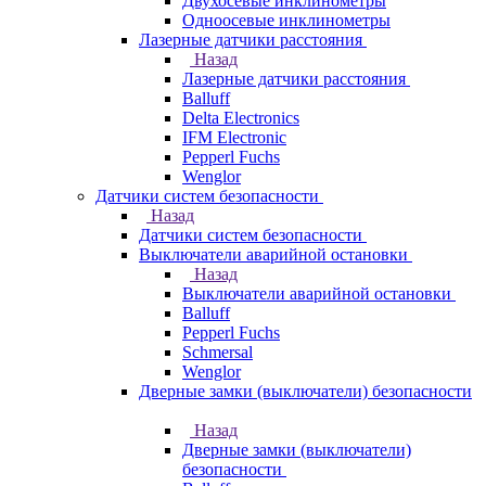
Двухосевые инклинометры
Одноосевые инклинометры
Лазерные датчики расстояния
Назад
Лазерные датчики расстояния
Balluff
Delta Electronics
IFM Electronic
Pepperl Fuchs
Wenglor
Датчики систем безопасности
Назад
Датчики систем безопасности
Выключатели аварийной остановки
Назад
Выключатели аварийной остановки
Balluff
Pepperl Fuchs
Schmersal
Wenglor
Дверные замки (выключатели) безопасности
Назад
Дверные замки (выключатели)
безопасности