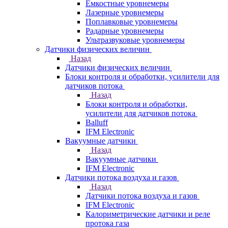
Емкостные уровнемеры
Лазерные уровнемеры
Поплавковые уровнемеры
Радарные уровнемеры
Ультразвуковые уровнемеры
Датчики физических величин
Назад
Датчики физических величин
Блоки контроля и обработки, усилители для
датчиков потока
Назад
Блоки контроля и обработки,
усилители для датчиков потока
Balluff
IFM Electronic
Вакуумные датчики
Назад
Вакуумные датчики
IFM Electronic
Датчики потока воздуха и газов
Назад
Датчики потока воздуха и газов
IFM Electronic
Калориметрические датчики и реле
протока газа