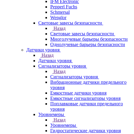
IFM Electronic
Pepperl Fuchs
Schmersal
Wenglor
Световые завесы безопасности
Назад
Световые завесы безопасности
Многолучевые барьеры безопасности
Однолучевые барьеры безопасности
Датчики уровня
Назад
Датчики уровня
Сигнализаторы уровня
Назад
Сигнализаторы уровня
Вибрационные датчики предельного
уровня
Емкостные датчики уровня
Емкостные сигнализаторы уровня
Поплавковые датчики предельного
уровня
Уровнемеры
Назад
Уровнемеры
Гидростатические датчики уровня