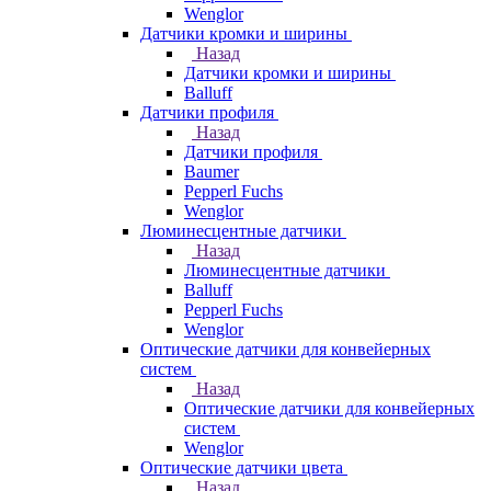
Wenglor
Датчики кромки и ширины
Назад
Датчики кромки и ширины
Balluff
Датчики профиля
Назад
Датчики профиля
Baumer
Pepperl Fuchs
Wenglor
Люминесцентные датчики
Назад
Люминесцентные датчики
Balluff
Pepperl Fuchs
Wenglor
Оптические датчики для конвейерных
систем
Назад
Оптические датчики для конвейерных
систем
Wenglor
Оптические датчики цвета
Назад