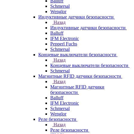
Balluff
Schmersal
Wenglor
Индуктивные датчики безопасности
Назад
Индуктивные датчики безопасности
Balluff
IFM Electronic
Pepperl Fuchs
Schmersal
Концевые выключатели безопасности
Назад
Концевые выключатели безопасности
Schmersal
Магнитные RFID датчики безопасности
Назад
Магнитные RFID датчики
безопасности
Balluff
IFM Electronic
Schmersal
Wenglor
Реле безопасности
Назад
Реле безопасности