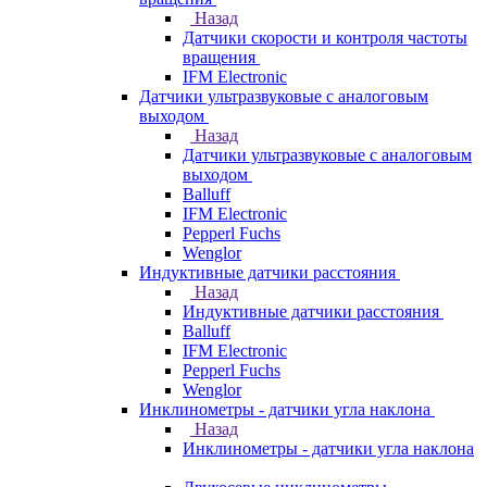
Назад
Датчики скорости и контроля частоты
вращения
IFM Electronic
Датчики ультразвуковые с аналоговым
выходом
Назад
Датчики ультразвуковые с аналоговым
выходом
Balluff
IFM Electronic
Pepperl Fuchs
Wenglor
Индуктивные датчики расстояния
Назад
Индуктивные датчики расстояния
Balluff
IFM Electronic
Pepperl Fuchs
Wenglor
Инклинометры - датчики угла наклона
Назад
Инклинометры - датчики угла наклона