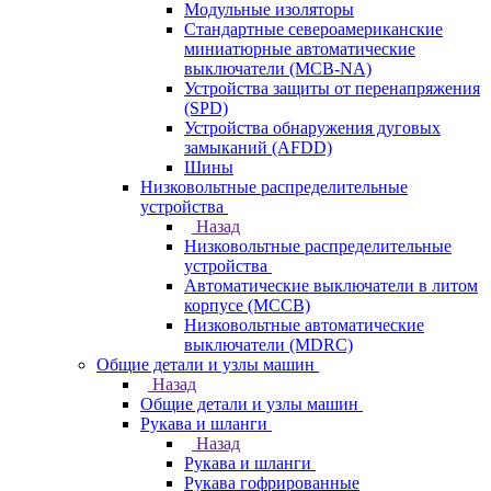
Модульные изоляторы
Стандартные североамериканские
миниатюрные автоматические
выключатели (MCB-NA)
Устройства защиты от перенапряжения
(SPD)
Устройства обнаружения дуговых
замыканий (AFDD)
Шины
Низковольтные распределительные
устройства
Назад
Низковольтные распределительные
устройства
Автоматические выключатели в литом
корпусе (MCCB)
Низковольтные автоматические
выключатели (MDRC)
Общие детали и узлы машин
Назад
Общие детали и узлы машин
Рукава и шланги
Назад
Рукава и шланги
Рукава гофрированные