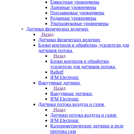
Емкостные уровнемеры
Лазерные уровнемеры
Поплавковые уровнемеры
Радарные уровнемеры
Ультразвуковые уровнемеры
Датчики физических величин
Назад
Датчики физических величин
Блоки контроля и обработки, усилители для
датчиков потока
Назад
Блоки контроля и обработки,
усилители для датчиков потока
Balluff
IFM Electronic
Вакуумные датчики
Назад
Вакуумные датчики
IFM Electronic
Датчики потока воздуха и газов
Назад
Датчики потока воздуха и газов
IFM Electronic
Калориметрические датчики и реле
протока газа