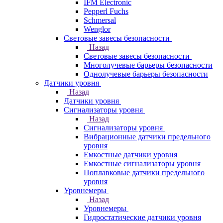
IFM Electronic
Pepperl Fuchs
Schmersal
Wenglor
Световые завесы безопасности
Назад
Световые завесы безопасности
Многолучевые барьеры безопасности
Однолучевые барьеры безопасности
Датчики уровня
Назад
Датчики уровня
Сигнализаторы уровня
Назад
Сигнализаторы уровня
Вибрационные датчики предельного
уровня
Емкостные датчики уровня
Емкостные сигнализаторы уровня
Поплавковые датчики предельного
уровня
Уровнемеры
Назад
Уровнемеры
Гидростатические датчики уровня