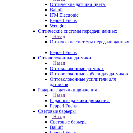
Оптические датчики цвета
Balluff
IFM Electronic
Pepperl Fuchs
Wenglor
Оптические системы передачи данных
Назад
Оптические системы передачи данных
Pepperl Fuchs
Оптоволоконные датчики
Назад
Оптоволоконные датчики
Оптоволоконные кабели для датчиков
Оптоволоконные усилители для
датчиков
Радарные датчики движения
Назад
Радарные датчики движения
Pepperl Fuchs
Световые барьеры
Назад
Световые барьеры
Balluff
Pepperl Fuchs