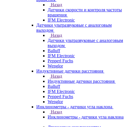
Назад
Датчики скорости и контроля частоты
вращения
IFM Electronic
Датчики ультразвуковые с аналоговым
выходом
Назад
Датчики ультразвуковые с аналоговым
выходом
Balluff
IFM Electronic
Pepperl Fuchs
Wenglor
Индуктивные датчики расстояния
Назад
Индуктивные датчики расстояния
Balluff
IFM Electronic
Pepperl Fuchs
Wenglor
Инклинометры - датчики угла наклона
Назад
Инклинометры - датчики угла наклона