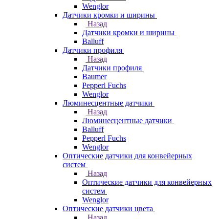
Wenglor
Датчики кромки и ширины
Назад
Датчики кромки и ширины
Balluff
Датчики профиля
Назад
Датчики профиля
Baumer
Pepperl Fuchs
Wenglor
Люминесцентные датчики
Назад
Люминесцентные датчики
Balluff
Pepperl Fuchs
Wenglor
Оптические датчики для конвейерных
систем
Назад
Оптические датчики для конвейерных
систем
Wenglor
Оптические датчики цвета
Назад