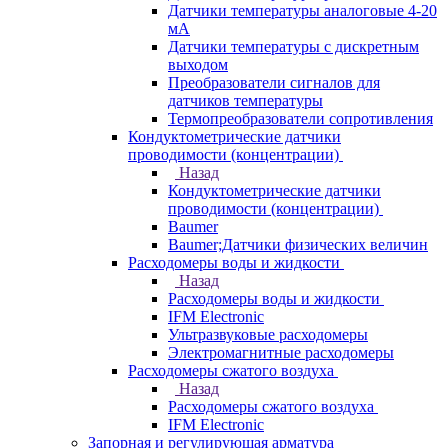
Датчики температуры аналоговые 4-20
мА
Датчики температуры с дискретным
выходом
Преобразователи сигналов для
датчиков температуры
Термопреобразователи сопротивления
Кондуктометрические датчики
проводимости (концентрации)
Назад
Кондуктометрические датчики
проводимости (концентрации)
Baumer
Baumer;Датчики физических величин
Расходомеры воды и жидкости
Назад
Расходомеры воды и жидкости
IFM Electronic
Ультразвуковые расходомеры
Электромагнитные расходомеры
Расходомеры сжатого воздуха
Назад
Расходомеры сжатого воздуха
IFM Electronic
Запорная и регулирующая арматура