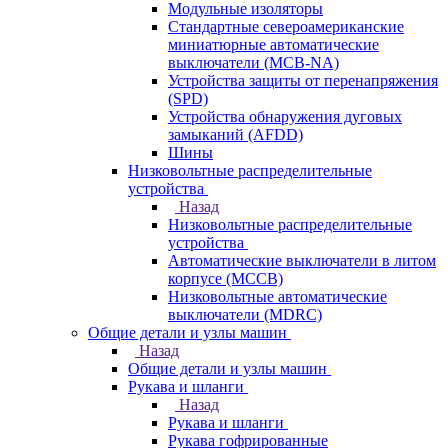
Модульные изоляторы
Стандартные североамериканские
миниатюрные автоматические
выключатели (MCB-NA)
Устройства защиты от перенапряжения
(SPD)
Устройства обнаружения дуговых
замыканий (AFDD)
Шины
Низковольтные распределительные
устройства
Назад
Низковольтные распределительные
устройства
Автоматические выключатели в литом
корпусе (MCCB)
Низковольтные автоматические
выключатели (MDRC)
Общие детали и узлы машин
Назад
Общие детали и узлы машин
Рукава и шланги
Назад
Рукава и шланги
Рукава гофрированные