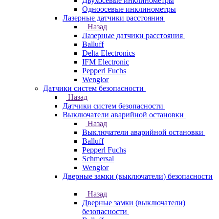
Двухосевые инклинометры
Одноосевые инклинометры
Лазерные датчики расстояния
Назад
Лазерные датчики расстояния
Balluff
Delta Electronics
IFM Electronic
Pepperl Fuchs
Wenglor
Датчики систем безопасности
Назад
Датчики систем безопасности
Выключатели аварийной остановки
Назад
Выключатели аварийной остановки
Balluff
Pepperl Fuchs
Schmersal
Wenglor
Дверные замки (выключатели) безопасности
Назад
Дверные замки (выключатели)
безопасности