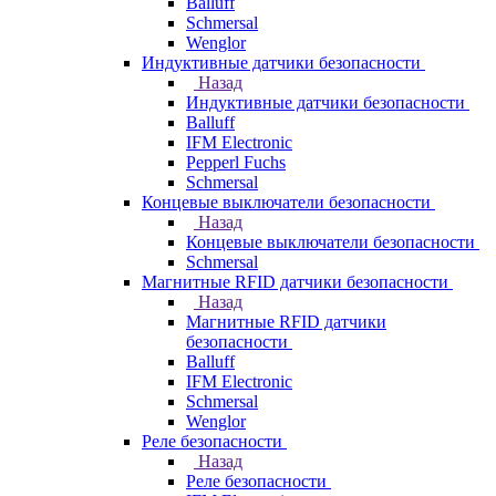
Balluff
Schmersal
Wenglor
Индуктивные датчики безопасности
Назад
Индуктивные датчики безопасности
Balluff
IFM Electronic
Pepperl Fuchs
Schmersal
Концевые выключатели безопасности
Назад
Концевые выключатели безопасности
Schmersal
Магнитные RFID датчики безопасности
Назад
Магнитные RFID датчики
безопасности
Balluff
IFM Electronic
Schmersal
Wenglor
Реле безопасности
Назад
Реле безопасности