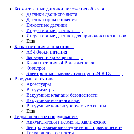
Бесконтактные датчики положения объекта
Датчики двойного листа
Датчики прикосновения
Емкостные датчики
Индуктивные датчики
Индуктивные датчики для приводов и клапанов
Еще
Блоки питания и инверторы
AS-i блоки питания
Барьеры искрозащиты
Блоки питания 24 В для датчиков
Фильтры
Электронные выключатели цепи 24 В DC
Вакуумная техника
Аксессуары
Вакуумметры
Вакуумные клапаны безопасности
Вакуумные компенсаторы
Вакуумные конфигурируемые захваты
Еще
Гидравлическое оборудование
Аккумуляторы пневмогидравлические
Быстроразъемные соединения гидравлические
Гидравлические плиты