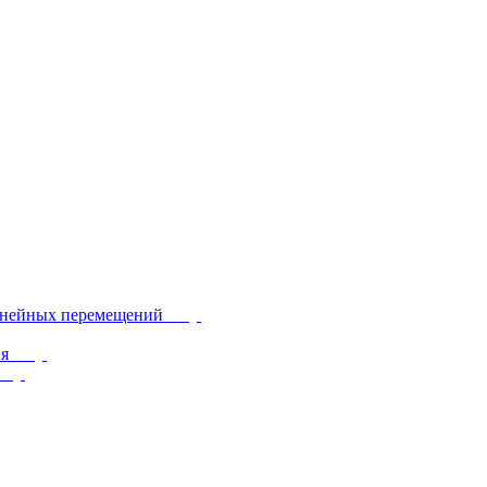
инейных перемещений
ия