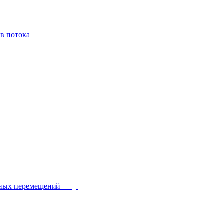
ов потока
йных перемещений