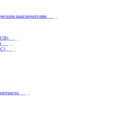
ическим выключателям
CCB)
)
RC)
контраста