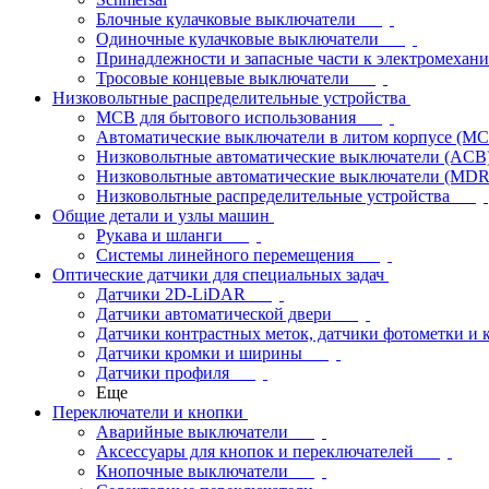
Блочные кулачковые выключатели
Одиночные кулачковые выключатели
Принадлежности и запасные части к электромехан
Тросовые концевые выключатели
Низковольтные распределительные устройства
MCB для бытового использования
Автоматические выключатели в литом корпусе (M
Низковольтные автоматические выключатели (ACB
Низковольтные автоматические выключатели (MD
Низковольтные распределительные устройства
Общие детали и узлы машин
Рукава и шланги
Системы линейного перемещения
Оптические датчики для специальных задач
Датчики 2D-LiDAR
Датчики автоматической двери
Датчики контрастных меток, датчики фотометки и 
Датчики кромки и ширины
Датчики профиля
Еще
Переключатели и кнопки
Аварийные выключатели
Аксессуары для кнопок и переключателей
Кнопочные выключатели