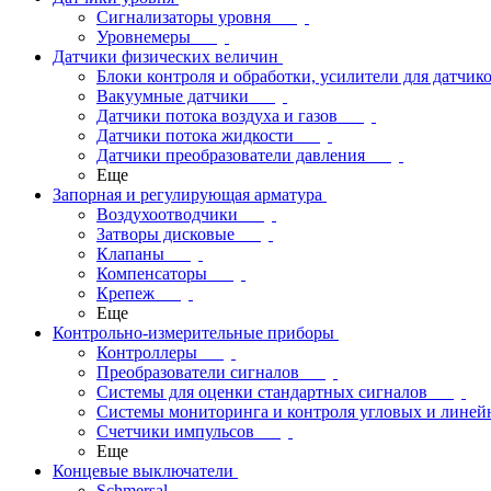
Сигнализаторы уровня
Уровнемеры
Датчики физических величин
Блоки контроля и обработки, усилители для датчик
Вакуумные датчики
Датчики потока воздуха и газов
Датчики потока жидкости
Датчики преобразователи давления
Еще
Запорная и регулирующая арматура
Воздухоотводчики
Затворы дисковые
Клапаны
Компенсаторы
Крепеж
Еще
Контрольно-измерительные приборы
Контроллеры
Преобразователи сигналов
Системы для оценки стандартных сигналов
Системы мониторинга и контроля угловых и лине
Счетчики импульсов
Еще
Концевые выключатели
Schmersal