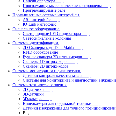
Панели оператора
Программируемые логические контроллеры
Программируемые реле
Промышленные сетевые интерфейсы
AS-i интерфейс
IO-Link интерфейс
Сигнальное оборудование
Светодиодные LED индикаторы
Светосигнальные колонны
Системы идентификации
2D Сканеры кода Data Matrix
RFID оборудование
Ручные сканеры 2D штрих-кодов
Сканеры 1D штрих-кодов
Сканеры 2D штрих-кодов
Системы мониторинга и диагностики
Датчики контроля качества масла
Системы для мониторинга и диагностики вибрации
Системы технического зрения
2D-датчики
3D-датчики
3D-камеры
Видеокамеры для подвижной техники
Датчики изображения для точного позиционирован
Еще