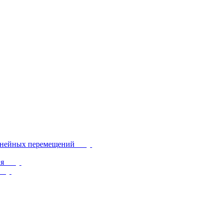
инейных перемещений
ия