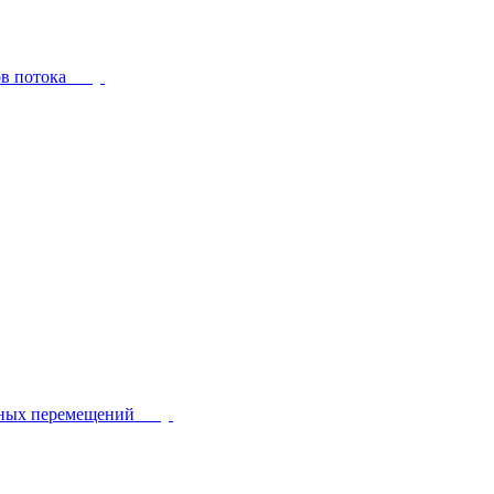
ов потока
йных перемещений