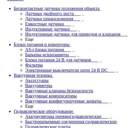
Бесконтактные датчики положения объекта
Датчики двойного листа
Датчики прикосновения
Емкостные датчики
Индуктивные датчики
Индуктивные датчики для приводов и клапанов
Еще
Блоки питания и инверторы
AS-i блоки питания
Барьеры искрозащиты
Блоки питания 24 В для датчиков
Фильтры
Электронные выключатели цепи 24 В DC
Вакуумная техника
Аксессуары
Вакуумметры
Вакуумные клапаны безопасности
Вакуумные компенсаторы
Вакуумные конфигурируемые захваты
Еще
Гидравлическое оборудование
Аккумуляторы пневмогидравлические
Быстроразъемные соединения гидравлические
Гидравлические плиты