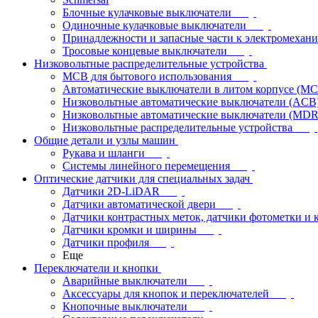
Блочные кулачковые выключатели
Одиночные кулачковые выключатели
Принадлежности и запасные части к электромехан
Тросовые концевые выключатели
Низковольтные распределительные устройства
MCB для бытового использования
Автоматические выключатели в литом корпусе (M
Низковольтные автоматические выключатели (ACB
Низковольтные автоматические выключатели (MD
Низковольтные распределительные устройства
Общие детали и узлы машин
Рукава и шланги
Системы линейного перемещения
Оптические датчики для специальных задач
Датчики 2D-LiDAR
Датчики автоматической двери
Датчики контрастных меток, датчики фотометки и 
Датчики кромки и ширины
Датчики профиля
Еще
Переключатели и кнопки
Аварийные выключатели
Аксессуары для кнопок и переключателей
Кнопочные выключатели