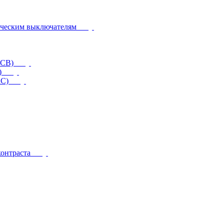
ическим выключателям
CCB)
)
RC)
контраста