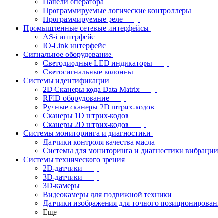
Панели оператора
Программируемые логические контроллеры
Программируемые реле
Промышленные сетевые интерфейсы
AS-i интерфейс
IO-Link интерфейс
Сигнальное оборудование
Светодиодные LED индикаторы
Светосигнальные колонны
Системы идентификации
2D Сканеры кода Data Matrix
RFID оборудование
Ручные сканеры 2D штрих-кодов
Сканеры 1D штрих-кодов
Сканеры 2D штрих-кодов
Системы мониторинга и диагностики
Датчики контроля качества масла
Системы для мониторинга и диагностики вибрации
Системы технического зрения
2D-датчики
3D-датчики
3D-камеры
Видеокамеры для подвижной техники
Датчики изображения для точного позиционирован
Еще