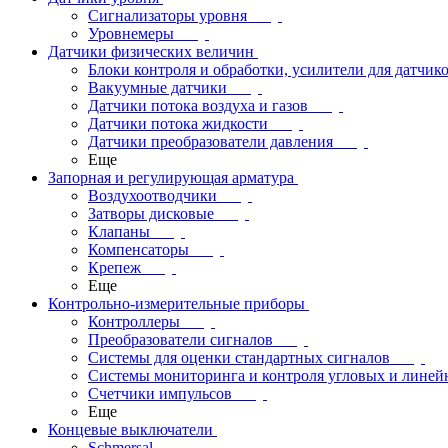
Сигнализаторы уровня
Уровнемеры
Датчики физических величин
Блоки контроля и обработки, усилители для датчик
Вакуумные датчики
Датчики потока воздуха и газов
Датчики потока жидкости
Датчики преобразователи давления
Еще
Запорная и регулирующая арматура
Воздухоотводчики
Затворы дисковые
Клапаны
Компенсаторы
Крепеж
Еще
Контрольно-измерительные приборы
Контроллеры
Преобразователи сигналов
Системы для оценки стандартных сигналов
Системы мониторинга и контроля угловых и лине
Счетчики импульсов
Еще
Концевые выключатели
Schmersal