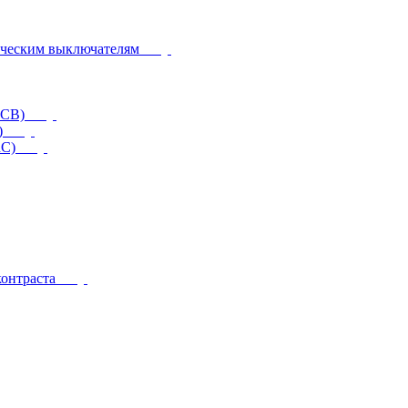
ическим выключателям
CCB)
)
RC)
контраста