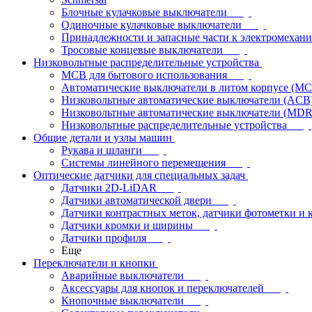
Блочные кулачковые выключатели
Одиночные кулачковые выключатели
Принадлежности и запасные части к электромехан
Тросовые концевые выключатели
Низковольтные распределительные устройства
MCB для бытового использования
Автоматические выключатели в литом корпусе (M
Низковольтные автоматические выключатели (ACB
Низковольтные автоматические выключатели (MD
Низковольтные распределительные устройства
Общие детали и узлы машин
Рукава и шланги
Системы линейного перемещения
Оптические датчики для специальных задач
Датчики 2D-LiDAR
Датчики автоматической двери
Датчики контрастных меток, датчики фотометки и 
Датчики кромки и ширины
Датчики профиля
Еще
Переключатели и кнопки
Аварийные выключатели
Аксессуары для кнопок и переключателей
Кнопочные выключатели