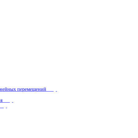
инейных перемещений
ия