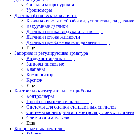
Сигнализаторы уровня
Уровнемеры
Датчики физических величин
Блоки контроля и обработки, усилители для датчик
Вакуумные датчики
Датчики потока воздуха и газов
Датчики потока жидкости
Датчики преобразователи давления
Еще
Запорная и регулирующая арматура
Воздухоотводчики
Затворы дисковые
Клапаны
Компенсаторы
Крепеж
Еще
Контрольно-измерительные приборы
Контроллеры
Преобразователи сигналов
Системы для оценки стандартных сигналов
Системы мониторинга и контроля угловых и лине
Счетчики импульсов
Еще
Концевые выключатели
Schmersal