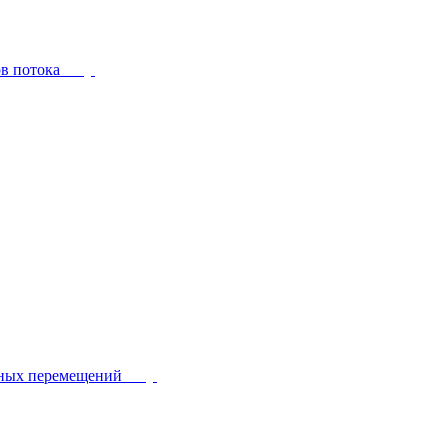
ов потока
йных перемещений