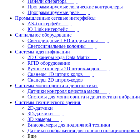
Панели оператора
Программируемые логические контроллеры
Программируемые реле
Промышленные сетевые интерфейсы
AS-i интерфейс
IO-Link интерфейс
Сигнальное оборудование
Светодиодные LED индикаторы
Светосигнальные колонны
Системы идентификации
2D Сканеры кода Data Matrix
RFID оборудование
Ручные сканеры 2D штрих-кодов
Сканеры 1D штрих-кодов
Сканеры 2D штрих-кодов
Системы мониторинга и диагностики
Датчики контроля качества масла
Системы для мониторинга и диагностики вибрации
Системы технического зрения
2D-датчики
3D-датчики
3D-камеры
Видеокамеры для подвижной техники
Датчики изображения для точного позиционирован
Еще