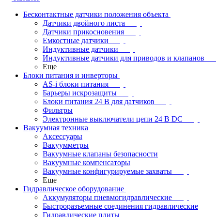
Бесконтактные датчики положения объекта
Датчики двойного листа
Датчики прикосновения
Емкостные датчики
Индуктивные датчики
Индуктивные датчики для приводов и клапанов
Еще
Блоки питания и инверторы
AS-i блоки питания
Барьеры искрозащиты
Блоки питания 24 В для датчиков
Фильтры
Электронные выключатели цепи 24 В DC
Вакуумная техника
Аксессуары
Вакуумметры
Вакуумные клапаны безопасности
Вакуумные компенсаторы
Вакуумные конфигурируемые захваты
Еще
Гидравлическое оборудование
Аккумуляторы пневмогидравлические
Быстроразъемные соединения гидравлические
Гидравлические плиты