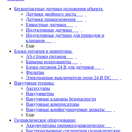
Бесконтактные датчики положения объекта
Датчики двойного листа
Датчики прикосновения
Емкостные датчики
Индуктивные датчики
Индуктивные датчики для приводов и
клапанов
Еще
Блоки питания и инверторы
AS-i блоки питания
Барьеры искрозащиты
Блоки питания 24 В для датчиков
Фильтры
Электронные выключатели цепи 24 В DC
Вакуумная техника
Аксессуары
Вакуумметры
Вакуумные клапаны безопасности
Вакуумные компенсаторы
Вакуумные конфигурируемые захваты
Еще
Гидравлическое оборудование
Аккумуляторы пневмогидравлические
Быстроразъемные соединения гидравлические