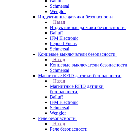
Balluff
Schmersal
Wenglor
Индуктивные датчики безопасности
Назад
Индуктивные датчики безопасности
Balluff
IFM Electronic
Pepperl Fuchs
Schmersal
Концевые выключатели безопасности
Назад
Концевые выключатели безопасности
Schmersal
Магнитные RFID датчики безопасности
Назад
Магнитные RFID датчики
безопасности
Balluff
IFM Electronic
Schmersal
Wenglor
Реле безопасности
Назад
Реле безопасности