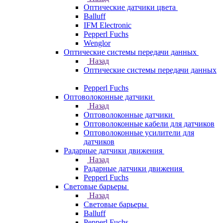
Оптические датчики цвета
Balluff
IFM Electronic
Pepperl Fuchs
Wenglor
Оптические системы передачи данных
Назад
Оптические системы передачи данных
Pepperl Fuchs
Оптоволоконные датчики
Назад
Оптоволоконные датчики
Оптоволоконные кабели для датчиков
Оптоволоконные усилители для
датчиков
Радарные датчики движения
Назад
Радарные датчики движения
Pepperl Fuchs
Световые барьеры
Назад
Световые барьеры
Balluff
Pepperl Fuchs