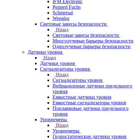
IFM Electronic
Pepperl Fuchs
Schmersal
Wenglor
Световые завесы безопасности
Назад
Световые завесы безопасности
Многолучевые барьеры безопасности
Однолучевые барьеры безопасности
Датчики уровня
Назад
Датчики уровня
Сигнализаторы уровня
Назад
Сигнализаторы уровня
Вибрационные датчики предельного
уровня
Емкостные датчики уровня
Емкостные сигнализаторы уровня
Поплавковые датчики предельного
уровня
Уровнемеры
Назад
Уровнемеры
Гидростатические датчики уровня