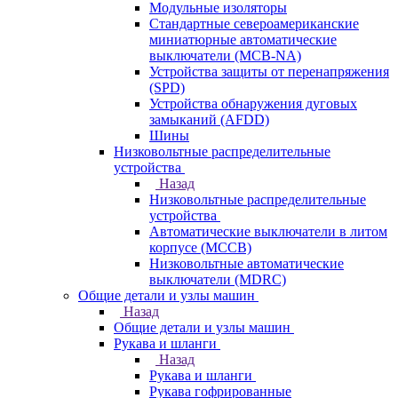
Модульные изоляторы
Стандартные североамериканские
миниатюрные автоматические
выключатели (MCB-NA)
Устройства защиты от перенапряжения
(SPD)
Устройства обнаружения дуговых
замыканий (AFDD)
Шины
Низковольтные распределительные
устройства
Назад
Низковольтные распределительные
устройства
Автоматические выключатели в литом
корпусе (MCCB)
Низковольтные автоматические
выключатели (MDRC)
Общие детали и узлы машин
Назад
Общие детали и узлы машин
Рукава и шланги
Назад
Рукава и шланги
Рукава гофрированные