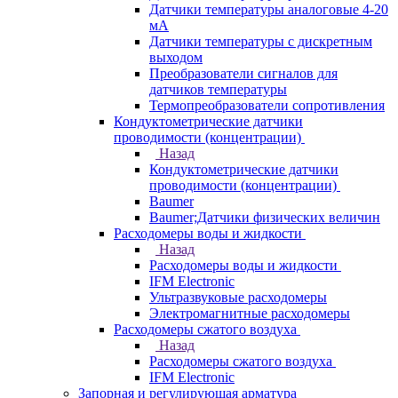
Датчики температуры аналоговые 4-20
мА
Датчики температуры с дискретным
выходом
Преобразователи сигналов для
датчиков температуры
Термопреобразователи сопротивления
Кондуктометрические датчики
проводимости (концентрации)
Назад
Кондуктометрические датчики
проводимости (концентрации)
Baumer
Baumer;Датчики физических величин
Расходомеры воды и жидкости
Назад
Расходомеры воды и жидкости
IFM Electronic
Ультразвуковые расходомеры
Электромагнитные расходомеры
Расходомеры сжатого воздуха
Назад
Расходомеры сжатого воздуха
IFM Electronic
Запорная и регулирующая арматура