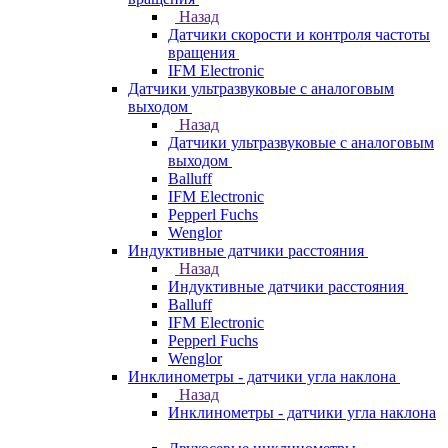
Назад
Датчики скорости и контроля частоты
вращения
IFM Electronic
Датчики ультразвуковые с аналоговым
выходом
Назад
Датчики ультразвуковые с аналоговым
выходом
Balluff
IFM Electronic
Pepperl Fuchs
Wenglor
Индуктивные датчики расстояния
Назад
Индуктивные датчики расстояния
Balluff
IFM Electronic
Pepperl Fuchs
Wenglor
Инклинометры - датчики угла наклона
Назад
Инклинометры - датчики угла наклона