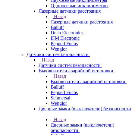
Двухосевые инклинометры
Одноосевые инклинометры
Лазерные датчики расстояния
Назад
Лазерные датчики расстояния
Balluff
Delta Electronics
IFM Electronic
Pepperl Fuchs
Wenglor
Датчики систем безопасности
Назад
Датчики систем безопасности
Выключатели аварийной остановки
Назад
Выключатели аварийной остановки
Balluff
Pepperl Fuchs
Schmersal
Wenglor
Дверные замки (выключатели) безопасности
Назад
Дверные замки (выключатели)
безопасности