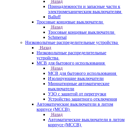
Назад
Принадлежности и запасные части к
электромеханическим выключателям
Balluff
Тросовые концевые выключатели
Назад
Тросовые концевые выключатели
Schmersal
Низковольтные распределительные устройства
Назад
Низковольтные распределительные
устройства
MCB для бытового использования
Назад
MCB для бытового использования
Изолирующие выключатели
Миниатюрные автоматические
выключатели
УЗО с защитой от перегрузки
Устройство защитного отключения
Автоматические выключатели в литом
корпусе (MCCB)
Назад
Автоматические выключатели в литом
корпусе (MCCB)