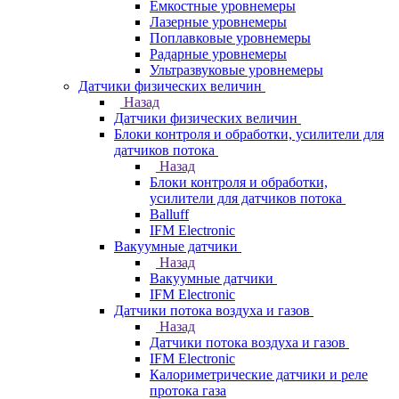
Емкостные уровнемеры
Лазерные уровнемеры
Поплавковые уровнемеры
Радарные уровнемеры
Ультразвуковые уровнемеры
Датчики физических величин
Назад
Датчики физических величин
Блоки контроля и обработки, усилители для
датчиков потока
Назад
Блоки контроля и обработки,
усилители для датчиков потока
Balluff
IFM Electronic
Вакуумные датчики
Назад
Вакуумные датчики
IFM Electronic
Датчики потока воздуха и газов
Назад
Датчики потока воздуха и газов
IFM Electronic
Калориметрические датчики и реле
протока газа