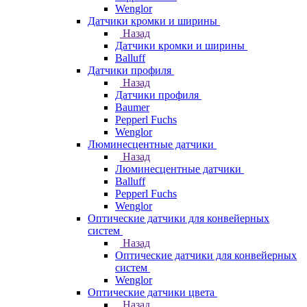
Wenglor
Датчики кромки и ширины
Назад
Датчики кромки и ширины
Balluff
Датчики профиля
Назад
Датчики профиля
Baumer
Pepperl Fuchs
Wenglor
Люминесцентные датчики
Назад
Люминесцентные датчики
Balluff
Pepperl Fuchs
Wenglor
Оптические датчики для конвейерных
систем
Назад
Оптические датчики для конвейерных
систем
Wenglor
Оптические датчики цвета
Назад