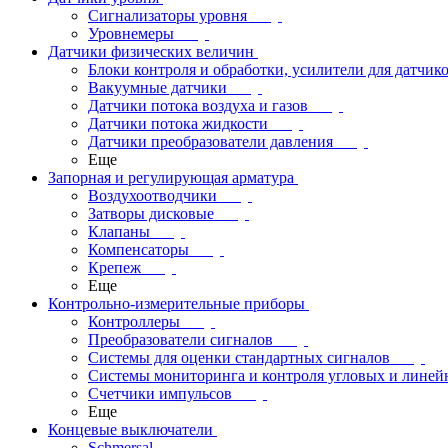
Сигнализаторы уровня
Уровнемеры
Датчики физических величин
Блоки контроля и обработки, усилители для датчик
Вакуумные датчики
Датчики потока воздуха и газов
Датчики потока жидкости
Датчики преобразователи давления
Еще
Запорная и регулирующая арматура
Воздухоотводчики
Затворы дисковые
Клапаны
Компенсаторы
Крепеж
Еще
Контрольно-измерительные приборы
Контроллеры
Преобразователи сигналов
Системы для оценки стандартных сигналов
Системы мониторинга и контроля угловых и лине
Счетчики импульсов
Еще
Концевые выключатели
Schmersal