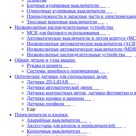
Блочные кулачковые выключатели
Одиночные кулачковые выключатели
Принадлежности и запасные части к электромехан
Тросовые концевые выключатели
Низковольтные распределительные устройства
MCB для бытового использования
Автоматические выключатели в литом корпусе (M
Низковольтные автоматические выключатели (ACB
Низковольтные автоматические выключатели (MD
Низковольтные распределительные устройства
Общие детали и узлы машин
Рукава и шланги
Системы линейного перемещения
Оптические датчики для специальных задач
Датчики 2D-LiDAR
Датчики автоматической двери
Датчики контрастных меток, датчики фотометки и 
Датчики кромки и ширины
Датчики профиля
Еще
Переключатели и кнопки
Аварийные выключатели
Аксессуары для кнопок и переключателей
Кнопочные выключатели