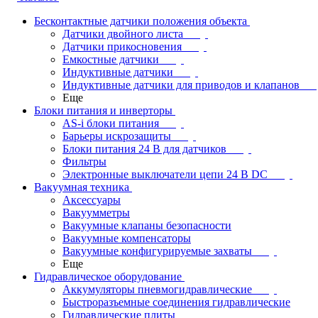
Бесконтактные датчики положения объекта
Датчики двойного листа
Датчики прикосновения
Емкостные датчики
Индуктивные датчики
Индуктивные датчики для приводов и клапанов
Еще
Блоки питания и инверторы
AS-i блоки питания
Барьеры искрозащиты
Блоки питания 24 В для датчиков
Фильтры
Электронные выключатели цепи 24 В DC
Вакуумная техника
Аксессуары
Вакуумметры
Вакуумные клапаны безопасности
Вакуумные компенсаторы
Вакуумные конфигурируемые захваты
Еще
Гидравлическое оборудование
Аккумуляторы пневмогидравлические
Быстроразъемные соединения гидравлические
Гидравлические плиты