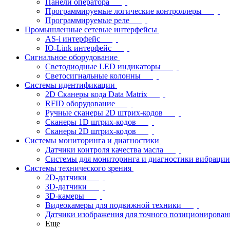
Панели оператора
Программируемые логические контроллеры
Программируемые реле
Промышленные сетевые интерфейсы
AS-i интерфейс
IO-Link интерфейс
Сигнальное оборудование
Светодиодные LED индикаторы
Светосигнальные колонны
Системы идентификации
2D Сканеры кода Data Matrix
RFID оборудование
Ручные сканеры 2D штрих-кодов
Сканеры 1D штрих-кодов
Сканеры 2D штрих-кодов
Системы мониторинга и диагностики
Датчики контроля качества масла
Системы для мониторинга и диагностики вибрации
Системы технического зрения
2D-датчики
3D-датчики
3D-камеры
Видеокамеры для подвижной техники
Датчики изображения для точного позиционирован
Еще