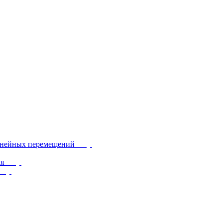
инейных перемещений
ия