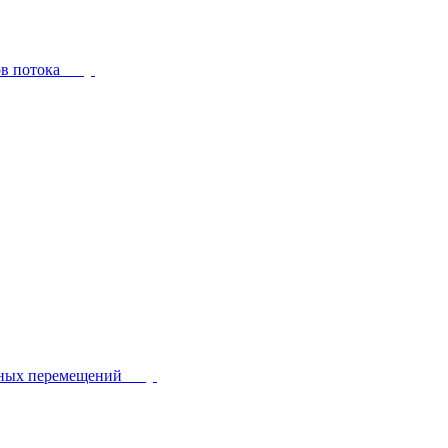
ов потока
йных перемещений