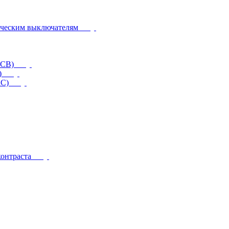
ическим выключателям
CCB)
)
RC)
контраста