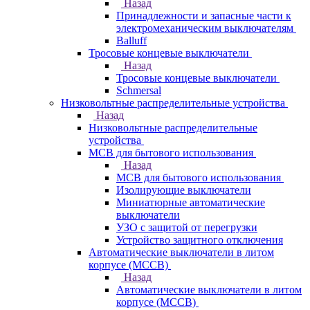
Назад
Принадлежности и запасные части к
электромеханическим выключателям
Balluff
Тросовые концевые выключатели
Назад
Тросовые концевые выключатели
Schmersal
Низковольтные распределительные устройства
Назад
Низковольтные распределительные
устройства
MCB для бытового использования
Назад
MCB для бытового использования
Изолирующие выключатели
Миниатюрные автоматические
выключатели
УЗО с защитой от перегрузки
Устройство защитного отключения
Автоматические выключатели в литом
корпусе (MCCB)
Назад
Автоматические выключатели в литом
корпусе (MCCB)