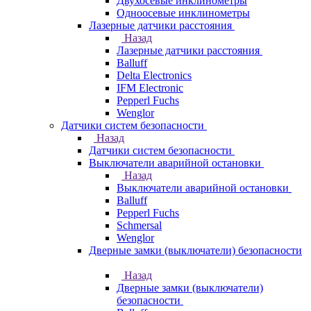
Двухосевые инклинометры
Одноосевые инклинометры
Лазерные датчики расстояния
Назад
Лазерные датчики расстояния
Balluff
Delta Electronics
IFM Electronic
Pepperl Fuchs
Wenglor
Датчики систем безопасности
Назад
Датчики систем безопасности
Выключатели аварийной остановки
Назад
Выключатели аварийной остановки
Balluff
Pepperl Fuchs
Schmersal
Wenglor
Дверные замки (выключатели) безопасности
Назад
Дверные замки (выключатели)
безопасности