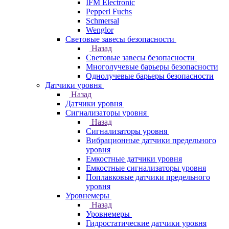
IFM Electronic
Pepperl Fuchs
Schmersal
Wenglor
Световые завесы безопасности
Назад
Световые завесы безопасности
Многолучевые барьеры безопасности
Однолучевые барьеры безопасности
Датчики уровня
Назад
Датчики уровня
Сигнализаторы уровня
Назад
Сигнализаторы уровня
Вибрационные датчики предельного
уровня
Емкостные датчики уровня
Емкостные сигнализаторы уровня
Поплавковые датчики предельного
уровня
Уровнемеры
Назад
Уровнемеры
Гидростатические датчики уровня