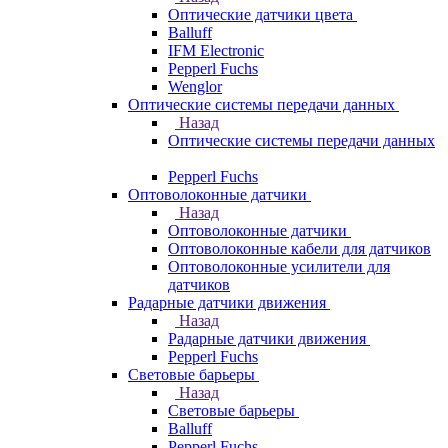
Оптические датчики цвета
Balluff
IFM Electronic
Pepperl Fuchs
Wenglor
Оптические системы передачи данных
Назад
Оптические системы передачи данных
Pepperl Fuchs
Оптоволоконные датчики
Назад
Оптоволоконные датчики
Оптоволоконные кабели для датчиков
Оптоволоконные усилители для
датчиков
Радарные датчики движения
Назад
Радарные датчики движения
Pepperl Fuchs
Световые барьеры
Назад
Световые барьеры
Balluff
Pepperl Fuchs