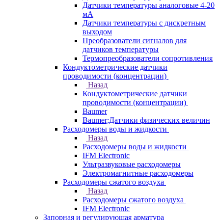
Датчики температуры аналоговые 4-20
мА
Датчики температуры с дискретным
выходом
Преобразователи сигналов для
датчиков температуры
Термопреобразователи сопротивления
Кондуктометрические датчики
проводимости (концентрации)
Назад
Кондуктометрические датчики
проводимости (концентрации)
Baumer
Baumer;Датчики физических величин
Расходомеры воды и жидкости
Назад
Расходомеры воды и жидкости
IFM Electronic
Ультразвуковые расходомеры
Электромагнитные расходомеры
Расходомеры сжатого воздуха
Назад
Расходомеры сжатого воздуха
IFM Electronic
Запорная и регулирующая арматура