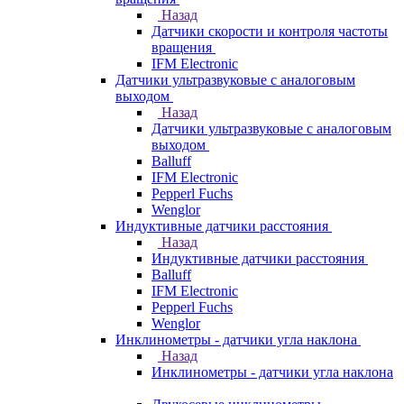
Назад
Датчики скорости и контроля частоты
вращения
IFM Electronic
Датчики ультразвуковые с аналоговым
выходом
Назад
Датчики ультразвуковые с аналоговым
выходом
Balluff
IFM Electronic
Pepperl Fuchs
Wenglor
Индуктивные датчики расстояния
Назад
Индуктивные датчики расстояния
Balluff
IFM Electronic
Pepperl Fuchs
Wenglor
Инклинометры - датчики угла наклона
Назад
Инклинометры - датчики угла наклона