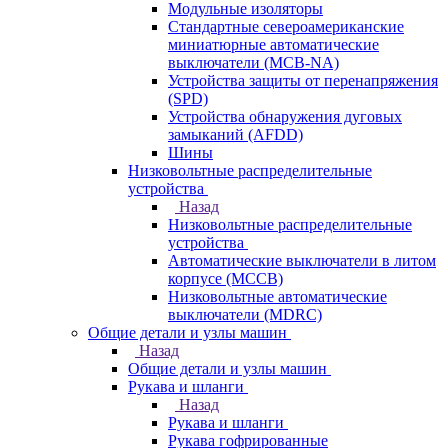
Модульные изоляторы
Стандартные североамериканские
миниатюрные автоматические
выключатели (MCB-NA)
Устройства защиты от перенапряжения
(SPD)
Устройства обнаружения дуговых
замыканий (AFDD)
Шины
Низковольтные распределительные
устройства
Назад
Низковольтные распределительные
устройства
Автоматические выключатели в литом
корпусе (MCCB)
Низковольтные автоматические
выключатели (MDRC)
Общие детали и узлы машин
Назад
Общие детали и узлы машин
Рукава и шланги
Назад
Рукава и шланги
Рукава гофрированные