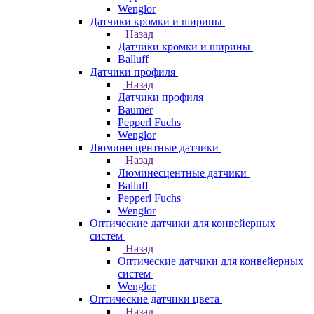
Wenglor
Датчики кромки и ширины
Назад
Датчики кромки и ширины
Balluff
Датчики профиля
Назад
Датчики профиля
Baumer
Pepperl Fuchs
Wenglor
Люминесцентные датчики
Назад
Люминесцентные датчики
Balluff
Pepperl Fuchs
Wenglor
Оптические датчики для конвейерных
систем
Назад
Оптические датчики для конвейерных
систем
Wenglor
Оптические датчики цвета
Назад