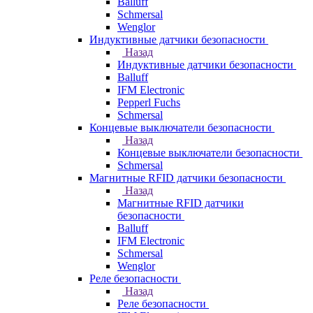
Balluff
Schmersal
Wenglor
Индуктивные датчики безопасности
Назад
Индуктивные датчики безопасности
Balluff
IFM Electronic
Pepperl Fuchs
Schmersal
Концевые выключатели безопасности
Назад
Концевые выключатели безопасности
Schmersal
Магнитные RFID датчики безопасности
Назад
Магнитные RFID датчики
безопасности
Balluff
IFM Electronic
Schmersal
Wenglor
Реле безопасности
Назад
Реле безопасности