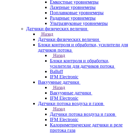
Емкостные уровнемеры
Лазерные уровнемеры
Поплавковые уровнемеры
Радарные уровнемеры
Ультразвуковые уровнемеры
Датчики физических величин
Назад
Датчики физических величин
Блоки контроля и обработки, усилители для
датчиков потока
Назад
Блоки контроля и обработки,
усилители для датчиков потока
Balluff
IFM Electronic
Вакуумные датчики
Назад
Вакуумные датчики
IFM Electronic
Датчики потока воздуха и газов
Назад
Датчики потока воздуха и газов
IFM Electronic
Калориметрические датчики и реле
протока газа