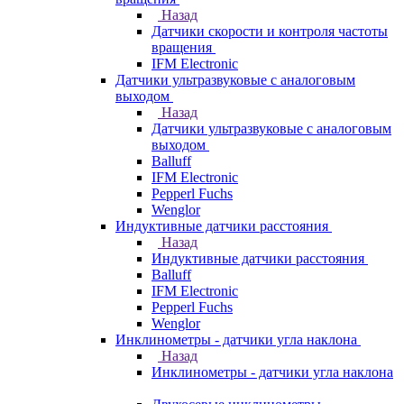
Назад
Датчики скорости и контроля частоты
вращения
IFM Electronic
Датчики ультразвуковые с аналоговым
выходом
Назад
Датчики ультразвуковые с аналоговым
выходом
Balluff
IFM Electronic
Pepperl Fuchs
Wenglor
Индуктивные датчики расстояния
Назад
Индуктивные датчики расстояния
Balluff
IFM Electronic
Pepperl Fuchs
Wenglor
Инклинометры - датчики угла наклона
Назад
Инклинометры - датчики угла наклона