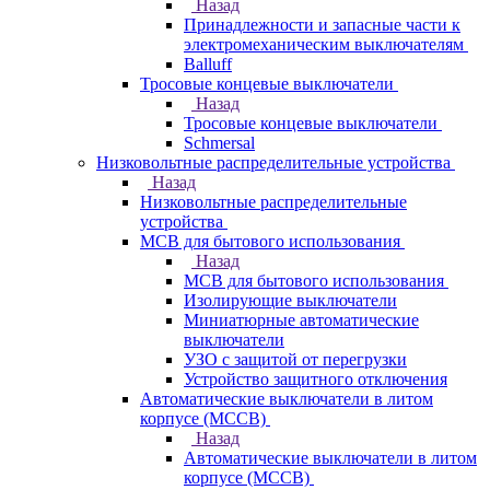
Назад
Принадлежности и запасные части к
электромеханическим выключателям
Balluff
Тросовые концевые выключатели
Назад
Тросовые концевые выключатели
Schmersal
Низковольтные распределительные устройства
Назад
Низковольтные распределительные
устройства
MCB для бытового использования
Назад
MCB для бытового использования
Изолирующие выключатели
Миниатюрные автоматические
выключатели
УЗО с защитой от перегрузки
Устройство защитного отключения
Автоматические выключатели в литом
корпусе (MCCB)
Назад
Автоматические выключатели в литом
корпусе (MCCB)