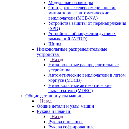
Модульные изоляторы
Стандартные североамериканские
миниатюрные автоматические
выключатели (MCB-NA)
Устройства защиты от перенапряжения
(SPD)
Устройства обнаружения дуговых
замыканий (AFDD)
Шины
Низковольтные распределительные
устройства
Назад
Низковольтные распределительные
устройства
Автоматические выключатели в литом
корпусе (MCCB)
Низковольтные автоматические
выключатели (MDRC)
Общие детали и узлы машин
Назад
Общие детали и узлы машин
Рукава и шланги
Назад
Рукава и шланги
Рукава гофрированные