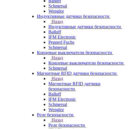
Balluff
Schmersal
Wenglor
Индуктивные датчики безопасности
Назад
Индуктивные датчики безопасности
Balluff
IFM Electronic
Pepperl Fuchs
Schmersal
Концевые выключатели безопасности
Назад
Концевые выключатели безопасности
Schmersal
Магнитные RFID датчики безопасности
Назад
Магнитные RFID датчики
безопасности
Balluff
IFM Electronic
Schmersal
Wenglor
Реле безопасности
Назад
Реле безопасности