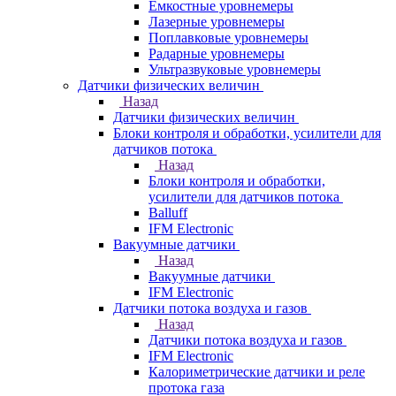
Емкостные уровнемеры
Лазерные уровнемеры
Поплавковые уровнемеры
Радарные уровнемеры
Ультразвуковые уровнемеры
Датчики физических величин
Назад
Датчики физических величин
Блоки контроля и обработки, усилители для
датчиков потока
Назад
Блоки контроля и обработки,
усилители для датчиков потока
Balluff
IFM Electronic
Вакуумные датчики
Назад
Вакуумные датчики
IFM Electronic
Датчики потока воздуха и газов
Назад
Датчики потока воздуха и газов
IFM Electronic
Калориметрические датчики и реле
протока газа