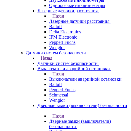
Двухосевые инклинометры
Одноосевые инклинометры
Лазерные датчики расстояния
Назад
Лазерные датчики расстояния
Balluff
Delta Electronics
IFM Electronic
Pepperl Fuchs
Wenglor
Датчики систем безопасности
Назад
Датчики систем безопасности
Выключатели аварийной остановки
Назад
Выключатели аварийной остановки
Balluff
Pepperl Fuchs
Schmersal
Wenglor
Дверные замки (выключатели) безопасности
Назад
Дверные замки (выключатели)
безопасности