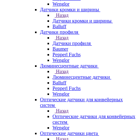
Wenglor
Датчики кромки и ширины
Назад
Датчики кромки и ширины
Balluff
Датчики профиля
Назад
Датчики профиля
Baumer
Pepperl Fuchs
Wenglor
Люминесцентные датчики
Назад
Люминесцентные датчики
Balluff
Pepperl Fuchs
Wenglor
Оптические датчики для конвейерных
систем
Назад
Оптические датчики для конвейерных
систем
Wenglor
Оптические датчики цвета
Назад