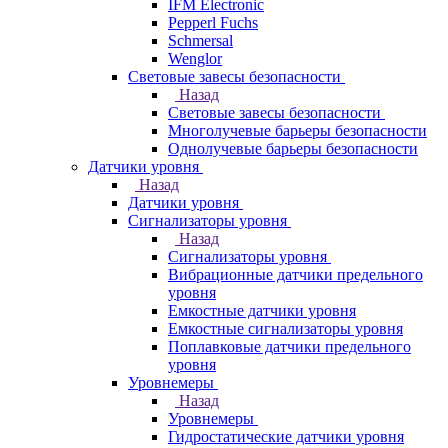
IFM Electronic
Pepperl Fuchs
Schmersal
Wenglor
Световые завесы безопасности
Назад
Световые завесы безопасности
Многолучевые барьеры безопасности
Однолучевые барьеры безопасности
Датчики уровня
Назад
Датчики уровня
Сигнализаторы уровня
Назад
Сигнализаторы уровня
Вибрационные датчики предельного
уровня
Емкостные датчики уровня
Емкостные сигнализаторы уровня
Поплавковые датчики предельного
уровня
Уровнемеры
Назад
Уровнемеры
Гидростатические датчики уровня