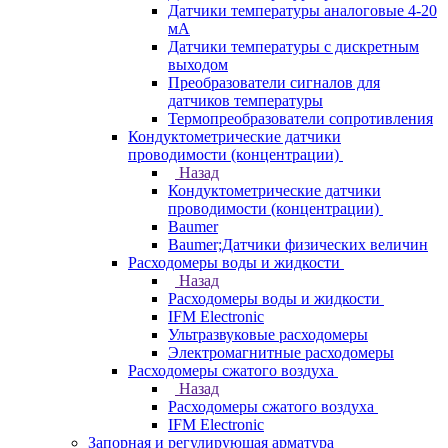
Датчики температуры аналоговые 4-20
мА
Датчики температуры с дискретным
выходом
Преобразователи сигналов для
датчиков температуры
Термопреобразователи сопротивления
Кондуктометрические датчики
проводимости (концентрации)
Назад
Кондуктометрические датчики
проводимости (концентрации)
Baumer
Baumer;Датчики физических величин
Расходомеры воды и жидкости
Назад
Расходомеры воды и жидкости
IFM Electronic
Ультразвуковые расходомеры
Электромагнитные расходомеры
Расходомеры сжатого воздуха
Назад
Расходомеры сжатого воздуха
IFM Electronic
Запорная и регулирующая арматура