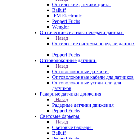
Оптические датчики цвета
Balluff
IFM Electronic
Pepperl Fuchs
Wenglor
Оптические системы передачи данных
Назад
Оптические системы передачи данных
Pepperl Fuchs
Оптоволоконные датчики
Назад
Оптоволоконные датчики
Оптоволоконные кабели для датчиков
Оптоволоконные усилители для
датчиков
Радарные датчики движения
Назад
Радарные датчики движения
Pepperl Fuchs
Световые барьеры
Назад
Световые барьеры
Balluff
Pepperl Fuchs