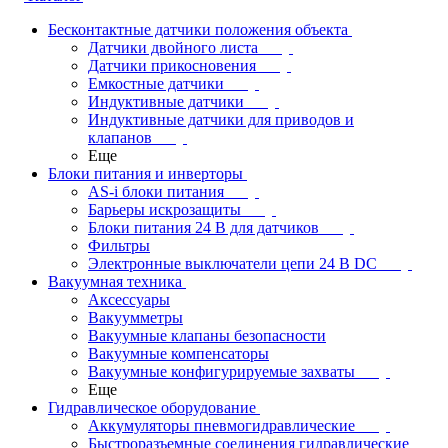
Бесконтактные датчики положения объекта
Датчики двойного листа
Датчики прикосновения
Емкостные датчики
Индуктивные датчики
Индуктивные датчики для приводов и
клапанов
Еще
Блоки питания и инверторы
AS-i блоки питания
Барьеры искрозащиты
Блоки питания 24 В для датчиков
Фильтры
Электронные выключатели цепи 24 В DC
Вакуумная техника
Аксессуары
Вакуумметры
Вакуумные клапаны безопасности
Вакуумные компенсаторы
Вакуумные конфигурируемые захваты
Еще
Гидравлическое оборудование
Аккумуляторы пневмогидравлические
Быстроразъемные соединения гидравлические