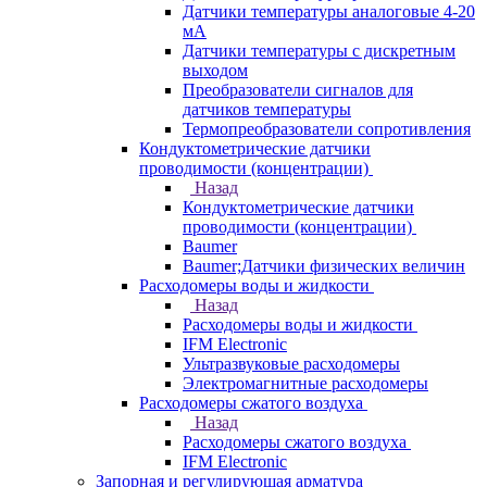
Датчики температуры аналоговые 4-20
мА
Датчики температуры с дискретным
выходом
Преобразователи сигналов для
датчиков температуры
Термопреобразователи сопротивления
Кондуктометрические датчики
проводимости (концентрации)
Назад
Кондуктометрические датчики
проводимости (концентрации)
Baumer
Baumer;Датчики физических величин
Расходомеры воды и жидкости
Назад
Расходомеры воды и жидкости
IFM Electronic
Ультразвуковые расходомеры
Электромагнитные расходомеры
Расходомеры сжатого воздуха
Назад
Расходомеры сжатого воздуха
IFM Electronic
Запорная и регулирующая арматура