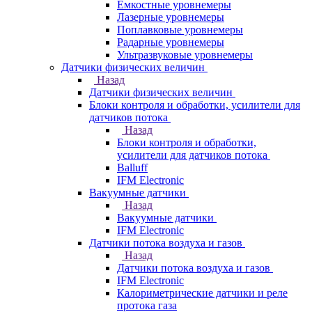
Емкостные уровнемеры
Лазерные уровнемеры
Поплавковые уровнемеры
Радарные уровнемеры
Ультразвуковые уровнемеры
Датчики физических величин
Назад
Датчики физических величин
Блоки контроля и обработки, усилители для
датчиков потока
Назад
Блоки контроля и обработки,
усилители для датчиков потока
Balluff
IFM Electronic
Вакуумные датчики
Назад
Вакуумные датчики
IFM Electronic
Датчики потока воздуха и газов
Назад
Датчики потока воздуха и газов
IFM Electronic
Калориметрические датчики и реле
протока газа