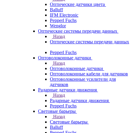
Оптические датчики цвета
Balluff
IFM Electronic
Pepperl Fuchs
Wenglor
Оптические системы передачи данных
Назад
Оптические системы передачи данных
Pepperl Fuchs
Оптоволоконные датчики
Назад
Оптоволоконные датчики
Оптоволоконные кабели для датчиков
Оптоволоконные усилители для
датчиков
Радарные датчики движения
Назад
Радарные датчики движения
Pepperl Fuchs
Световые барьеры
Назад
Световые барьеры
Balluff
Pepperl Fuchs