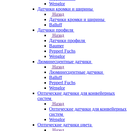
Wenglor
Датчики кромки и ширины
Назад
Датчики кромки и ширины
Balluff
Датчики профиля
Назад
Датчики профиля
Baumer
Pepperl Fuchs
Wenglor
Люминесцентные датчики
Назад
Люминесцентные датчики
Balluff
Pepperl Fuchs
Wenglor
Оптические датчики для конвейерных
систем
Назад
Оптические датчики для конвейерных
систем
Wenglor
Оптические датчики цвета
Назад