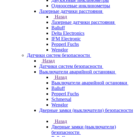
Двухосевые инклинометры
Одноосевые инклинометры
Лазерные датчики расстояния
Назад
Лазерные датчики расстояния
Balluff
Delta Electronics
IFM Electronic
Pepperl Fuchs
Wenglor
Датчики систем безопасности
Назад
Датчики систем безопасности
Выключатели аварийной остановки
Назад
Выключатели аварийной остановки
Balluff
Pepperl Fuchs
Schmersal
Wenglor
Дверные замки (выключатели) безопасности
Назад
Дверные замки (выключатели)
безопасности