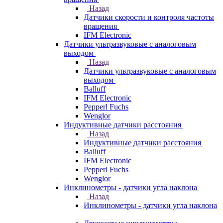
Назад
Датчики скорости и контроля частоты
вращения
IFM Electronic
Датчики ультразвуковые с аналоговым
выходом
Назад
Датчики ультразвуковые с аналоговым
выходом
Balluff
IFM Electronic
Pepperl Fuchs
Wenglor
Индуктивные датчики расстояния
Назад
Индуктивные датчики расстояния
Balluff
IFM Electronic
Pepperl Fuchs
Wenglor
Инклинометры - датчики угла наклона
Назад
Инклинометры - датчики угла наклона