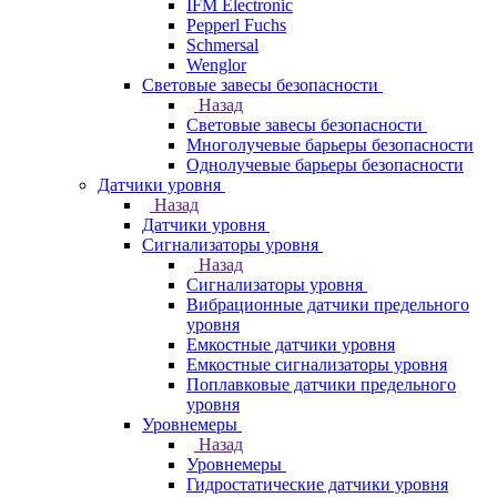
IFM Electronic
Pepperl Fuchs
Schmersal
Wenglor
Световые завесы безопасности
Назад
Световые завесы безопасности
Многолучевые барьеры безопасности
Однолучевые барьеры безопасности
Датчики уровня
Назад
Датчики уровня
Сигнализаторы уровня
Назад
Сигнализаторы уровня
Вибрационные датчики предельного
уровня
Емкостные датчики уровня
Емкостные сигнализаторы уровня
Поплавковые датчики предельного
уровня
Уровнемеры
Назад
Уровнемеры
Гидростатические датчики уровня