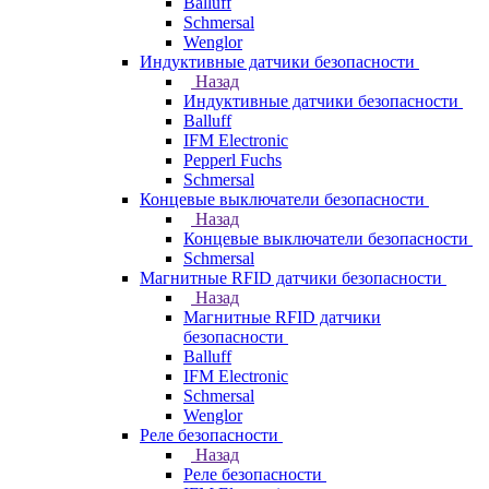
Balluff
Schmersal
Wenglor
Индуктивные датчики безопасности
Назад
Индуктивные датчики безопасности
Balluff
IFM Electronic
Pepperl Fuchs
Schmersal
Концевые выключатели безопасности
Назад
Концевые выключатели безопасности
Schmersal
Магнитные RFID датчики безопасности
Назад
Магнитные RFID датчики
безопасности
Balluff
IFM Electronic
Schmersal
Wenglor
Реле безопасности
Назад
Реле безопасности