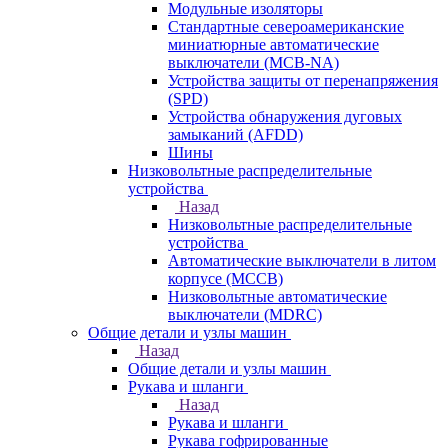
Модульные изоляторы
Стандартные североамериканские
миниатюрные автоматические
выключатели (MCB-NA)
Устройства защиты от перенапряжения
(SPD)
Устройства обнаружения дуговых
замыканий (AFDD)
Шины
Низковольтные распределительные
устройства
Назад
Низковольтные распределительные
устройства
Автоматические выключатели в литом
корпусе (MCCB)
Низковольтные автоматические
выключатели (MDRC)
Общие детали и узлы машин
Назад
Общие детали и узлы машин
Рукава и шланги
Назад
Рукава и шланги
Рукава гофрированные