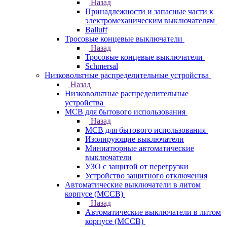
Назад
Принадлежности и запасные части к
электромеханическим выключателям
Balluff
Тросовые концевые выключатели
Назад
Тросовые концевые выключатели
Schmersal
Низковольтные распределительные устройства
Назад
Низковольтные распределительные
устройства
MCB для бытового использования
Назад
MCB для бытового использования
Изолирующие выключатели
Миниатюрные автоматические
выключатели
УЗО с защитой от перегрузки
Устройство защитного отключения
Автоматические выключатели в литом
корпусе (MCCB)
Назад
Автоматические выключатели в литом
корпусе (MCCB)