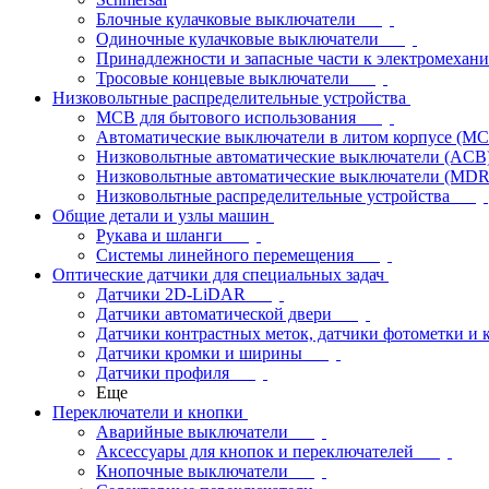
Блочные кулачковые выключатели
Одиночные кулачковые выключатели
Принадлежности и запасные части к электромехан
Тросовые концевые выключатели
Низковольтные распределительные устройства
MCB для бытового использования
Автоматические выключатели в литом корпусе (M
Низковольтные автоматические выключатели (ACB
Низковольтные автоматические выключатели (MD
Низковольтные распределительные устройства
Общие детали и узлы машин
Рукава и шланги
Системы линейного перемещения
Оптические датчики для специальных задач
Датчики 2D-LiDAR
Датчики автоматической двери
Датчики контрастных меток, датчики фотометки и 
Датчики кромки и ширины
Датчики профиля
Еще
Переключатели и кнопки
Аварийные выключатели
Аксессуары для кнопок и переключателей
Кнопочные выключатели