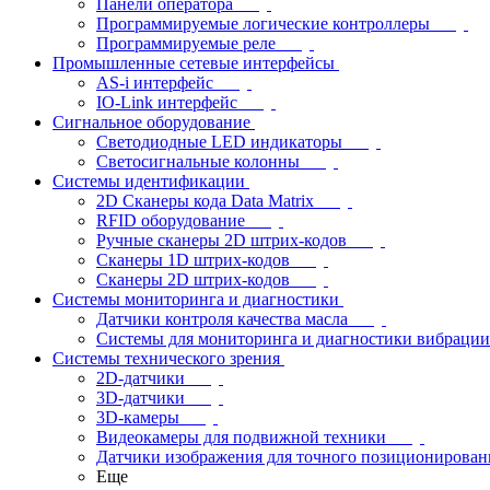
Панели оператора
Программируемые логические контроллеры
Программируемые реле
Промышленные сетевые интерфейсы
AS-i интерфейс
IO-Link интерфейс
Сигнальное оборудование
Светодиодные LED индикаторы
Светосигнальные колонны
Системы идентификации
2D Сканеры кода Data Matrix
RFID оборудование
Ручные сканеры 2D штрих-кодов
Сканеры 1D штрих-кодов
Сканеры 2D штрих-кодов
Системы мониторинга и диагностики
Датчики контроля качества масла
Системы для мониторинга и диагностики вибрации
Системы технического зрения
2D-датчики
3D-датчики
3D-камеры
Видеокамеры для подвижной техники
Датчики изображения для точного позиционирован
Еще