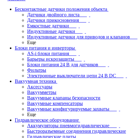
Бесконтактные датчики положения объекта
Датчики двойного листа
Датчики прикосновения
Емкостные датчики
Индуктивные датчики
Индуктивные датчики для приводов и клапанов
Еще
Блоки питания и инверторы
AS-i блоки питания
Барьеры искрозащиты
Блоки питания 24 В для датчиков
Фильтры
Электронные выключатели цепи 24 В DC
Вакуумная техника
Аксессуары
Вакуумметры
Вакуумные клапаны безопасности
Вакуумные компенсаторы
Вакуумные конфигурируемые захваты
Еще
Гидравлическое оборудование
Аккумуляторы пневмогидравлические
Быстроразъемные соединения гидравлические
Гидравлические плиты