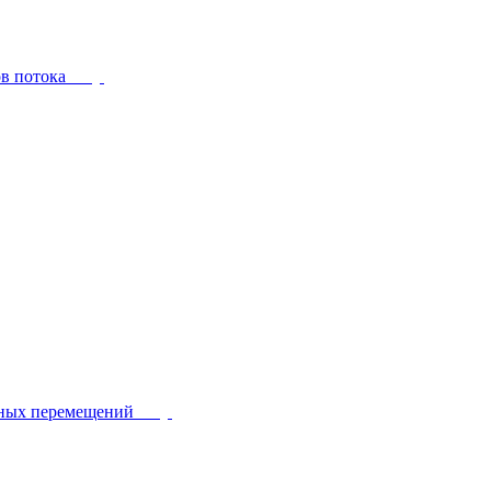
ов потока
йных перемещений