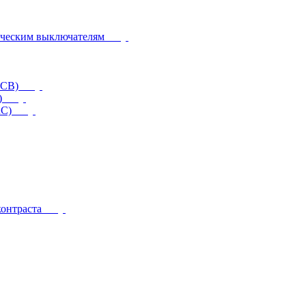
ическим выключателям
CCB)
)
RC)
контраста