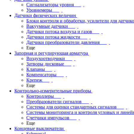
Сигнализаторы уровня
Уровнемеры
Датчики физических величин
Блоки контроля и обработки, усилители для датчик
Вакуумные датчики
Датчики потока воздуха и газов
Датчики потока жидкости
Датчики преобразователи давления
Еще
Запорная и регулирующая арматура
Воздухоотводчики
Затворы дисковые
Клапаны
Компенсаторы
Крепеж
Еще
Контрольно-измерительные приборы
Контроллеры
Преобразователи сигналов
Системы для оценки стандартных сигналов
Системы мониторинга и контроля угловых и лине
Счетчики импульсов
Еще
Концевые выключатели
Schmersal