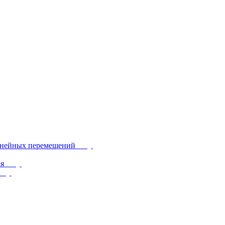
инейных перемещений
ия