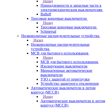
Назад
Принадлежности и запасные части к
электромеханическим выключателям
Balluff
Тросовые концевые выключатели
Назад
Тросовые концевые выключатели
Schmersal
Низковольтные распределительные устройства
Назад
Низковольтные распределительные
устройства
MCB для бытового использования
Назад
MCB для бытового использования
Изолирующие выключатели
Миниатюрные автоматические
выключатели
УЗО с защитой от перегрузки
Устройство защитного отключения
Автоматические выключатели в литом
корпусе (MCCB)
Назад
Автоматические выключатели в литом
корпусе (MCCB)