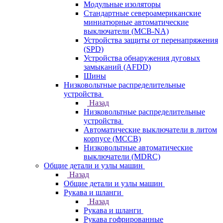
Модульные изоляторы
Стандартные североамериканские
миниатюрные автоматические
выключатели (MCB-NA)
Устройства защиты от перенапряжения
(SPD)
Устройства обнаружения дуговых
замыканий (AFDD)
Шины
Низковольтные распределительные
устройства
Назад
Низковольтные распределительные
устройства
Автоматические выключатели в литом
корпусе (MCCB)
Низковольтные автоматические
выключатели (MDRC)
Общие детали и узлы машин
Назад
Общие детали и узлы машин
Рукава и шланги
Назад
Рукава и шланги
Рукава гофрированные