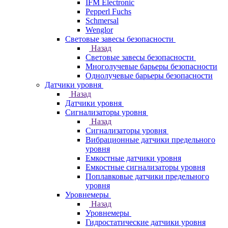
IFM Electronic
Pepperl Fuchs
Schmersal
Wenglor
Световые завесы безопасности
Назад
Световые завесы безопасности
Многолучевые барьеры безопасности
Однолучевые барьеры безопасности
Датчики уровня
Назад
Датчики уровня
Сигнализаторы уровня
Назад
Сигнализаторы уровня
Вибрационные датчики предельного
уровня
Емкостные датчики уровня
Емкостные сигнализаторы уровня
Поплавковые датчики предельного
уровня
Уровнемеры
Назад
Уровнемеры
Гидростатические датчики уровня