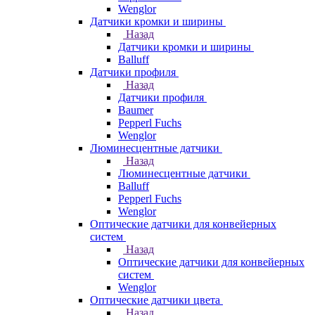
Wenglor
Датчики кромки и ширины
Назад
Датчики кромки и ширины
Balluff
Датчики профиля
Назад
Датчики профиля
Baumer
Pepperl Fuchs
Wenglor
Люминесцентные датчики
Назад
Люминесцентные датчики
Balluff
Pepperl Fuchs
Wenglor
Оптические датчики для конвейерных
систем
Назад
Оптические датчики для конвейерных
систем
Wenglor
Оптические датчики цвета
Назад