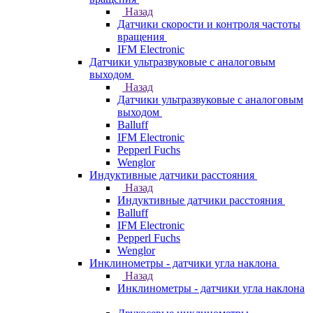
Назад
Датчики скорости и контроля частоты
вращения
IFM Electronic
Датчики ультразвуковые с аналоговым
выходом
Назад
Датчики ультразвуковые с аналоговым
выходом
Balluff
IFM Electronic
Pepperl Fuchs
Wenglor
Индуктивные датчики расстояния
Назад
Индуктивные датчики расстояния
Balluff
IFM Electronic
Pepperl Fuchs
Wenglor
Инклинометры - датчики угла наклона
Назад
Инклинометры - датчики угла наклона