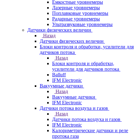
Емкостные уровнемеры
Лазерные уровнемеры
Поплавковые уровнемеры
Радарные уровнемеры
Ультразвуковые уровнемеры
Датчики физических величин
Назад
Датчики физических величин
Блоки контроля и обработки, усилители для
датчиков потока
Назад
Блоки контроля и обработки,
усилители для датчиков потока
Balluff
IFM Electronic
Вакуумные датчики
Назад
Вакуумные датчики
IFM Electronic
Датчики потока воздуха и газов
Назад
Датчики потока воздуха и газов
IFM Electronic
Калориметрические датчики и реле
протока газа