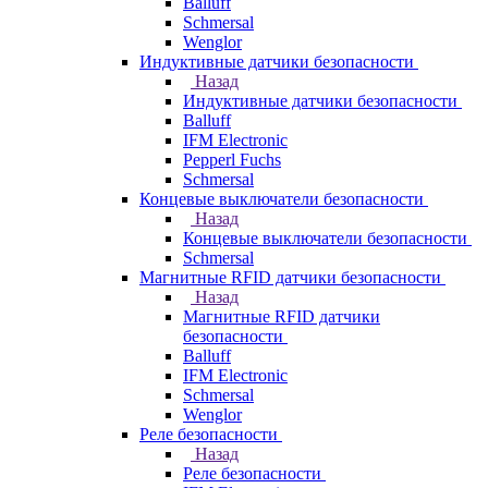
Balluff
Schmersal
Wenglor
Индуктивные датчики безопасности
Назад
Индуктивные датчики безопасности
Balluff
IFM Electronic
Pepperl Fuchs
Schmersal
Концевые выключатели безопасности
Назад
Концевые выключатели безопасности
Schmersal
Магнитные RFID датчики безопасности
Назад
Магнитные RFID датчики
безопасности
Balluff
IFM Electronic
Schmersal
Wenglor
Реле безопасности
Назад
Реле безопасности