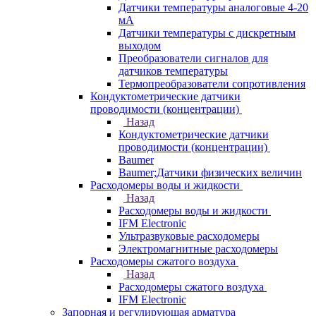
Датчики температуры аналоговые 4-20
мА
Датчики температуры с дискретным
выходом
Преобразователи сигналов для
датчиков температуры
Термопреобразователи сопротивления
Кондуктометрические датчики
проводимости (концентрации)
Назад
Кондуктометрические датчики
проводимости (концентрации)
Baumer
Baumer;Датчики физических величин
Расходомеры воды и жидкости
Назад
Расходомеры воды и жидкости
IFM Electronic
Ультразвуковые расходомеры
Электромагнитные расходомеры
Расходомеры сжатого воздуха
Назад
Расходомеры сжатого воздуха
IFM Electronic
Запорная и регулирующая арматура