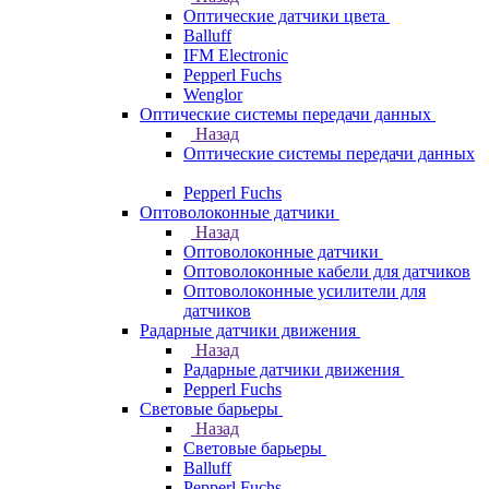
Оптические датчики цвета
Balluff
IFM Electronic
Pepperl Fuchs
Wenglor
Оптические системы передачи данных
Назад
Оптические системы передачи данных
Pepperl Fuchs
Оптоволоконные датчики
Назад
Оптоволоконные датчики
Оптоволоконные кабели для датчиков
Оптоволоконные усилители для
датчиков
Радарные датчики движения
Назад
Радарные датчики движения
Pepperl Fuchs
Световые барьеры
Назад
Световые барьеры
Balluff
Pepperl Fuchs