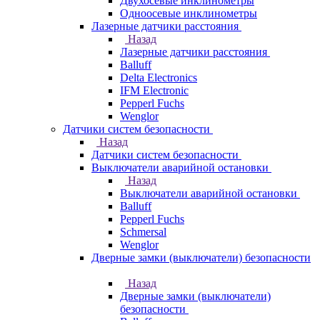
Двухосевые инклинометры
Одноосевые инклинометры
Лазерные датчики расстояния
Назад
Лазерные датчики расстояния
Balluff
Delta Electronics
IFM Electronic
Pepperl Fuchs
Wenglor
Датчики систем безопасности
Назад
Датчики систем безопасности
Выключатели аварийной остановки
Назад
Выключатели аварийной остановки
Balluff
Pepperl Fuchs
Schmersal
Wenglor
Дверные замки (выключатели) безопасности
Назад
Дверные замки (выключатели)
безопасности