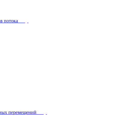
ов потока
йных перемещений