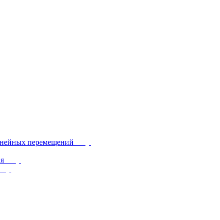
инейных перемещений
ия