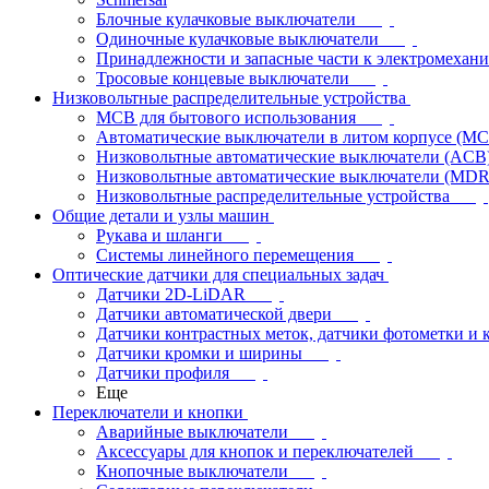
Блочные кулачковые выключатели
Одиночные кулачковые выключатели
Принадлежности и запасные части к электромехан
Тросовые концевые выключатели
Низковольтные распределительные устройства
MCB для бытового использования
Автоматические выключатели в литом корпусе (M
Низковольтные автоматические выключатели (ACB
Низковольтные автоматические выключатели (MD
Низковольтные распределительные устройства
Общие детали и узлы машин
Рукава и шланги
Системы линейного перемещения
Оптические датчики для специальных задач
Датчики 2D-LiDAR
Датчики автоматической двери
Датчики контрастных меток, датчики фотометки и 
Датчики кромки и ширины
Датчики профиля
Еще
Переключатели и кнопки
Аварийные выключатели
Аксессуары для кнопок и переключателей
Кнопочные выключатели