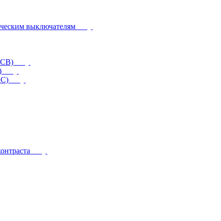
ическим выключателям
CCB)
)
RC)
контраста