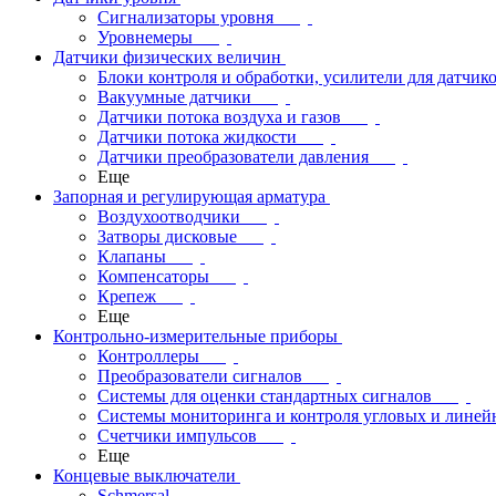
Сигнализаторы уровня
Уровнемеры
Датчики физических величин
Блоки контроля и обработки, усилители для датчик
Вакуумные датчики
Датчики потока воздуха и газов
Датчики потока жидкости
Датчики преобразователи давления
Еще
Запорная и регулирующая арматура
Воздухоотводчики
Затворы дисковые
Клапаны
Компенсаторы
Крепеж
Еще
Контрольно-измерительные приборы
Контроллеры
Преобразователи сигналов
Системы для оценки стандартных сигналов
Системы мониторинга и контроля угловых и лине
Счетчики импульсов
Еще
Концевые выключатели
Schmersal