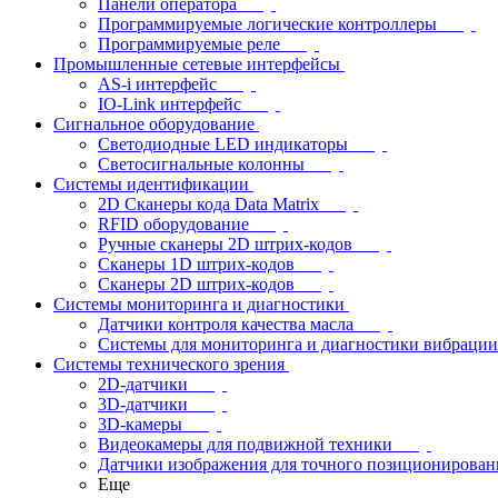
Панели оператора
Программируемые логические контроллеры
Программируемые реле
Промышленные сетевые интерфейсы
AS-i интерфейс
IO-Link интерфейс
Сигнальное оборудование
Светодиодные LED индикаторы
Светосигнальные колонны
Системы идентификации
2D Сканеры кода Data Matrix
RFID оборудование
Ручные сканеры 2D штрих-кодов
Сканеры 1D штрих-кодов
Сканеры 2D штрих-кодов
Системы мониторинга и диагностики
Датчики контроля качества масла
Системы для мониторинга и диагностики вибрации
Системы технического зрения
2D-датчики
3D-датчики
3D-камеры
Видеокамеры для подвижной техники
Датчики изображения для точного позиционирован
Еще