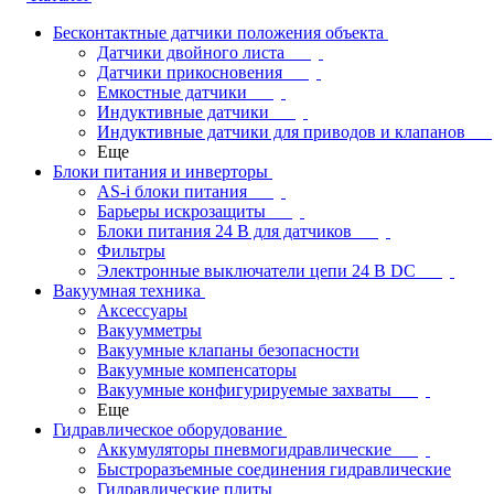
Бесконтактные датчики положения объекта
Датчики двойного листа
Датчики прикосновения
Емкостные датчики
Индуктивные датчики
Индуктивные датчики для приводов и клапанов
Еще
Блоки питания и инверторы
AS-i блоки питания
Барьеры искрозащиты
Блоки питания 24 В для датчиков
Фильтры
Электронные выключатели цепи 24 В DC
Вакуумная техника
Аксессуары
Вакуумметры
Вакуумные клапаны безопасности
Вакуумные компенсаторы
Вакуумные конфигурируемые захваты
Еще
Гидравлическое оборудование
Аккумуляторы пневмогидравлические
Быстроразъемные соединения гидравлические
Гидравлические плиты