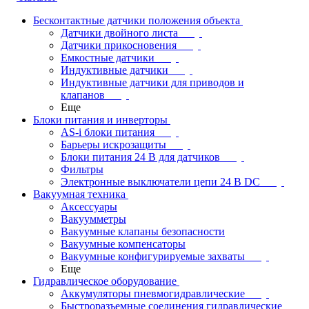
Бесконтактные датчики положения объекта
Датчики двойного листа
Датчики прикосновения
Емкостные датчики
Индуктивные датчики
Индуктивные датчики для приводов и
клапанов
Еще
Блоки питания и инверторы
AS-i блоки питания
Барьеры искрозащиты
Блоки питания 24 В для датчиков
Фильтры
Электронные выключатели цепи 24 В DC
Вакуумная техника
Аксессуары
Вакуумметры
Вакуумные клапаны безопасности
Вакуумные компенсаторы
Вакуумные конфигурируемые захваты
Еще
Гидравлическое оборудование
Аккумуляторы пневмогидравлические
Быстроразъемные соединения гидравлические