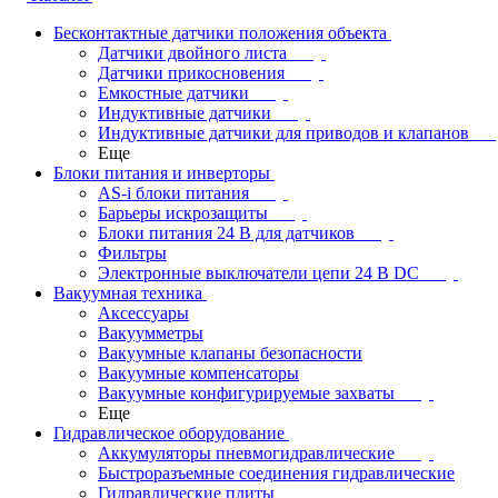
Бесконтактные датчики положения объекта
Датчики двойного листа
Датчики прикосновения
Емкостные датчики
Индуктивные датчики
Индуктивные датчики для приводов и клапанов
Еще
Блоки питания и инверторы
AS-i блоки питания
Барьеры искрозащиты
Блоки питания 24 В для датчиков
Фильтры
Электронные выключатели цепи 24 В DC
Вакуумная техника
Аксессуары
Вакуумметры
Вакуумные клапаны безопасности
Вакуумные компенсаторы
Вакуумные конфигурируемые захваты
Еще
Гидравлическое оборудование
Аккумуляторы пневмогидравлические
Быстроразъемные соединения гидравлические
Гидравлические плиты