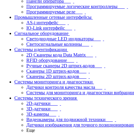
Панели оператора
Программируемые логические контроллеры
Программируемые реле
Промышленные сетевые интерфейсы
AS-i интерфейс
IO-Link интерфейс
Сигнальное оборудование
Светодиодные LED индикаторы
Светосигнальные колонны
Системы идентификации
2D Сканеры кода Data Matrix
RFID оборудование
Ручные сканеры 2D штрих-кодов
Сканеры 1D штрих-кодов
Сканеры 2D штрих-кодов
Системы мониторинга и диагностики
Датчики контроля качества масла
Системы для мониторинга и диагностики вибрации
Системы технического зрения
2D-датчики
3D-датчики
3D-камеры
Видеокамеры для подвижной техники
Датчики изображения для точного позиционирован
Еще