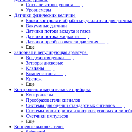
Сигнализаторы уровня
Уровнемеры
Датчики физических величин
Блоки контроля и обработки, усилители для датчик
Вакуумные датчики
Датчики потока воздуха и газов
Датчики потока жидкости
Датчики преобразователи давления
Еще
Запорная и регулирующая арматура
Воздухоотводчики
Затворы дисковые
Клапаны
Компенсаторы
Крепеж
Еще
Контрольно-измерительные приборы
Контроллеры
Преобразователи сигналов
Системы для оценки стандартных сигналов
Системы мониторинга и контроля угловых и лине
Счетчики импульсов
Еще
Концевые выключатели
Schmersal