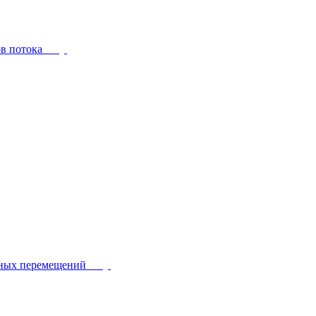
ов потока
йных перемещений