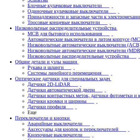
Блочные кулачковые выключатели
Одиночные кулачковые выключатели
Принадлежности и запасные части к электромехан
Тросовые концевые выключатели
Низковольтные распределительные устройства
MCB для бытового использования
Автоматические выключатели в литом корпусе (M
Низковольтные автоматические выключатели (ACB
Низковольтные автоматические выключатели (MD
Низковольтные распределительные устройства
Общие детали и узлы машин
Рукава и шланги
Системы линейного перемещения
Оптические датчики для специальных задач
Датчики 2D-LiDAR
Датчики автоматической двери
Датчики контрастных меток, датчики фотометки и 
Датчики кромки и ширины
Датчики профиля
Еще
Переключатели и кнопки
Аварийные выключатели
Аксессуары для кнопок и переключателей
Кнопочные выключатели