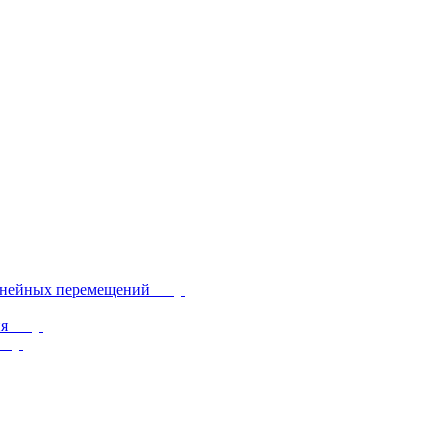
инейных перемещений
ия