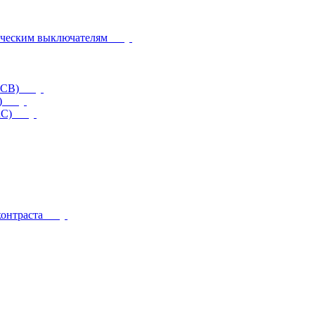
ическим выключателям
CCB)
)
RC)
контраста