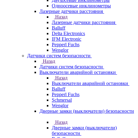
Двухосевые инклинометры
Одноосевые инклинометры
Лазерные датчики расстояния
Назад
Лазерные датчики расстояния
Balluff
Delta Electronics
IFM Electronic
Pepperl Fuchs
Wenglor
Датчики систем безопасности
Назад
Датчики систем безопасности
Выключатели аварийной остановки
Назад
Выключатели аварийной остановки
Balluff
Pepperl Fuchs
Schmersal
Wenglor
Дверные замки (выключатели) безопасности
Назад
Дверные замки (выключатели)
безопасности