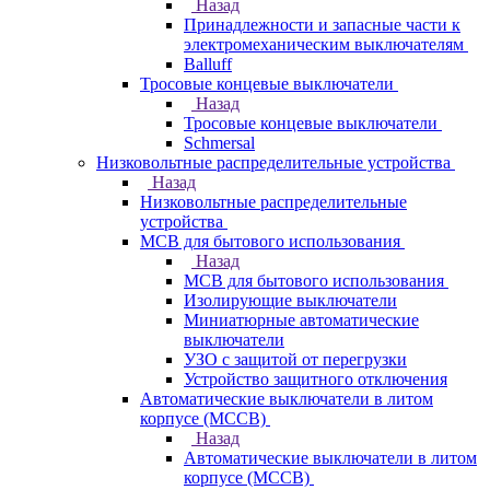
Назад
Принадлежности и запасные части к
электромеханическим выключателям
Balluff
Тросовые концевые выключатели
Назад
Тросовые концевые выключатели
Schmersal
Низковольтные распределительные устройства
Назад
Низковольтные распределительные
устройства
MCB для бытового использования
Назад
MCB для бытового использования
Изолирующие выключатели
Миниатюрные автоматические
выключатели
УЗО с защитой от перегрузки
Устройство защитного отключения
Автоматические выключатели в литом
корпусе (MCCB)
Назад
Автоматические выключатели в литом
корпусе (MCCB)