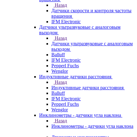
Назад
Датчики скорости и контроля частоты
вращения
IFM Electronic
Датчики ультразвуковые с аналоговым
выходом
Назад
Датчики ультразвуковые с аналоговым
выходом
Balluff
IFM Electronic
Pepperl Fuchs
Wenglor
Индуктивные датчики расстояния
Назад
Индуктивные датчики расстояния
Balluff
IFM Electronic
Pepperl Fuchs
Wenglor
Инклинометры - датчики угла наклона
Назад
Инклинометры - датчики угла наклона