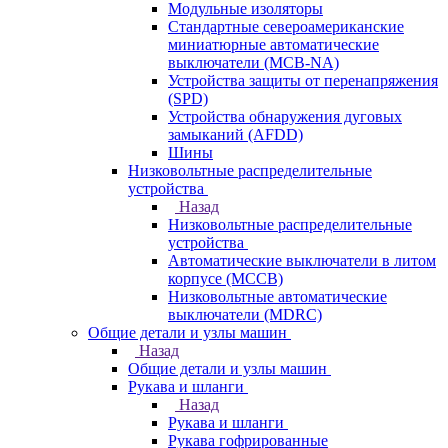
Модульные изоляторы
Стандартные североамериканские
миниатюрные автоматические
выключатели (MCB-NA)
Устройства защиты от перенапряжения
(SPD)
Устройства обнаружения дуговых
замыканий (AFDD)
Шины
Низковольтные распределительные
устройства
Назад
Низковольтные распределительные
устройства
Автоматические выключатели в литом
корпусе (MCCB)
Низковольтные автоматические
выключатели (MDRC)
Общие детали и узлы машин
Назад
Общие детали и узлы машин
Рукава и шланги
Назад
Рукава и шланги
Рукава гофрированные