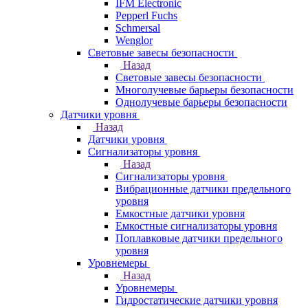
IFM Electronic
Pepperl Fuchs
Schmersal
Wenglor
Световые завесы безопасности
Назад
Световые завесы безопасности
Многолучевые барьеры безопасности
Однолучевые барьеры безопасности
Датчики уровня
Назад
Датчики уровня
Сигнализаторы уровня
Назад
Сигнализаторы уровня
Вибрационные датчики предельного
уровня
Емкостные датчики уровня
Емкостные сигнализаторы уровня
Поплавковые датчики предельного
уровня
Уровнемеры
Назад
Уровнемеры
Гидростатические датчики уровня