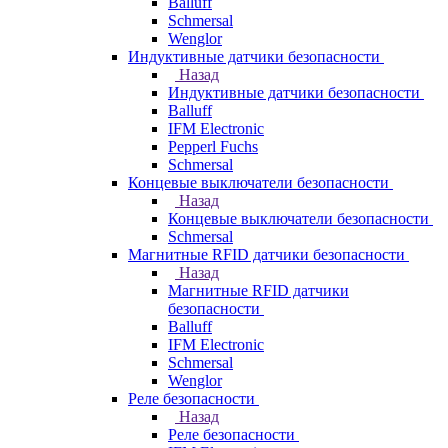
Balluff
Schmersal
Wenglor
Индуктивные датчики безопасности
Назад
Индуктивные датчики безопасности
Balluff
IFM Electronic
Pepperl Fuchs
Schmersal
Концевые выключатели безопасности
Назад
Концевые выключатели безопасности
Schmersal
Магнитные RFID датчики безопасности
Назад
Магнитные RFID датчики
безопасности
Balluff
IFM Electronic
Schmersal
Wenglor
Реле безопасности
Назад
Реле безопасности