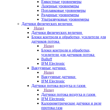
Емкостные уровнемеры
Лазерные уровнемеры
Поплавковые уровнемеры
Радарные уровнемеры
Ультразвуковые уровнемеры
Датчики физических величин
Назад
Датчики физических величин
Блоки контроля и обработки, усилители для
датчиков потока
Назад
Блоки контроля и обработки,
усилители для датчиков потока
Balluff
IFM Electronic
Вакуумные датчики
Назад
Вакуумные датчики
IFM Electronic
Датчики потока воздуха и газов
Назад
Датчики потока воздуха и газов
IFM Electronic
Калориметрические датчики и реле
протока газа