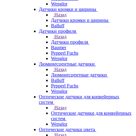
Wenglor
Датчики кромки и ширины
Назад
Датчики кромки и ширины
Balluff
Датчики профиля
Назад
Датчики профиля
Baumer
Pepperl Fuchs
Wenglor
Люминесцентные датчики
Назад
Люминесцентные датчики
Balluff
Pepperl Fuchs
Wenglor
Оптические датчики для конвейерных
систем
Назад
Оптические датчики для конвейерных
систем
Wenglor
Оптические датчики цвета
Назад