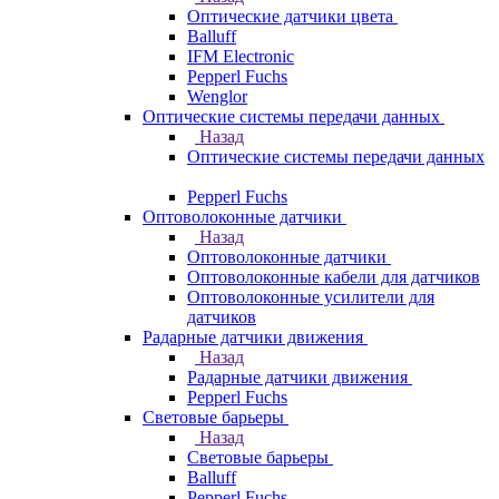
Оптические датчики цвета
Balluff
IFM Electronic
Pepperl Fuchs
Wenglor
Оптические системы передачи данных
Назад
Оптические системы передачи данных
Pepperl Fuchs
Оптоволоконные датчики
Назад
Оптоволоконные датчики
Оптоволоконные кабели для датчиков
Оптоволоконные усилители для
датчиков
Радарные датчики движения
Назад
Радарные датчики движения
Pepperl Fuchs
Световые барьеры
Назад
Световые барьеры
Balluff
Pepperl Fuchs