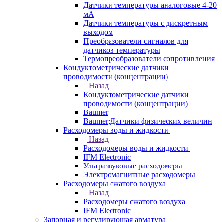
Датчики температуры аналоговые 4-20
мА
Датчики температуры с дискретным
выходом
Преобразователи сигналов для
датчиков температуры
Термопреобразователи сопротивления
Кондуктометрические датчики
проводимости (концентрации)
Назад
Кондуктометрические датчики
проводимости (концентрации)
Baumer
Baumer;Датчики физических величин
Расходомеры воды и жидкости
Назад
Расходомеры воды и жидкости
IFM Electronic
Ультразвуковые расходомеры
Электромагнитные расходомеры
Расходомеры сжатого воздуха
Назад
Расходомеры сжатого воздуха
IFM Electronic
Запорная и регулирующая арматура